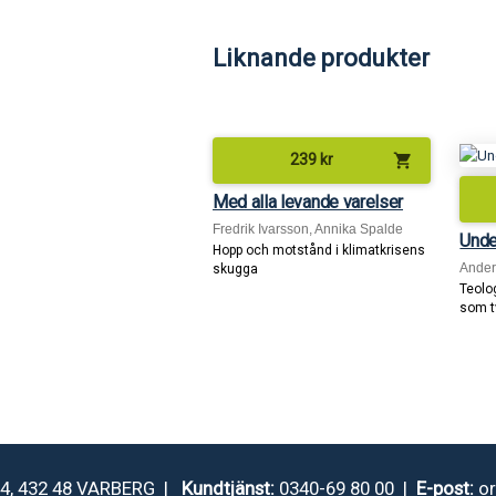
Liknande produkter
shopping_cart
239
kr
Med alla levande varelser
Fredrik Ivarsson, Annika Spalde
Under
Hopp och motstånd i klimatkrisens
Ande
skugga
Teolo
som t
4, 432 48 VARBERG |
Kundtjänst:
0340-69 80 00 |
E-post:
o