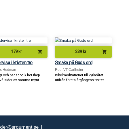
shopping_cart
shopping_cart
179
kr
239
kr
visa i kristen tro
Smaka på Guds ord
rs Hedman
Red: VT Carlheim
gi och pedagogik hör ihop
Bibelmeditationer till kyrkoåret
vå sidor av samma mynt.
utifrån första årgångens texter
rder@argument.se
|