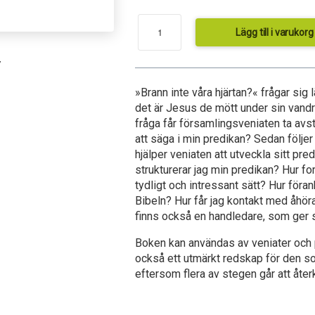
Lägg till i varukorg
7
»Brann inte våra hjärtan?« frågar sig l
det är Jesus de mött under sin vand
fråga får församlingsveniaten ta avst
att säga i min predikan? Sedan följer
hjälper veniaten att utveckla sitt pre
strukturerar jag min predikan? Hur fo
tydligt och intressant sätt? Hur föran
Bibeln?
Hur får jag kontakt med åhö
finns också en handledare, som ger s
Boken kan användas av veniater och 
också ett utmärkt redskap för den so
eftersom flera av stegen går att åte