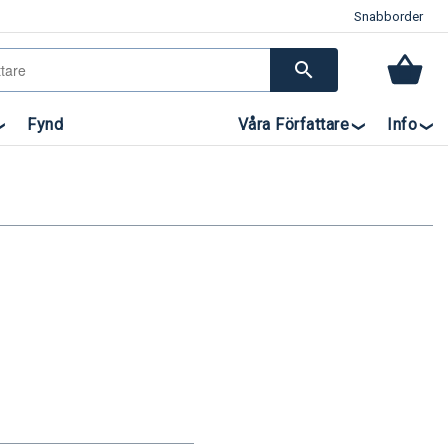
Snabborder
search
Fynd
Våra Författare
Info
r