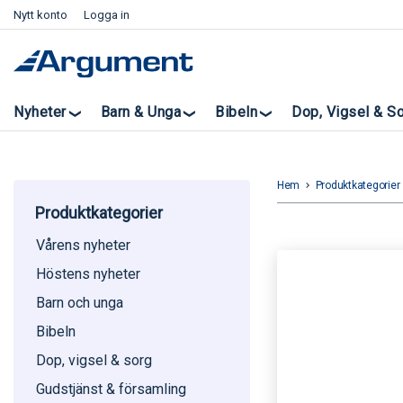
Nytt konto
Logga in
Nyheter
Barn & Unga
Bibeln
Dop, Vigsel & S
Hem
Produktkategorier
keyboard_arrow_right
k
Produktkategorier
Vårens nyheter
Höstens nyheter
Barn och unga
Bibeln
Dop, vigsel & sorg
Gudstjänst & församling