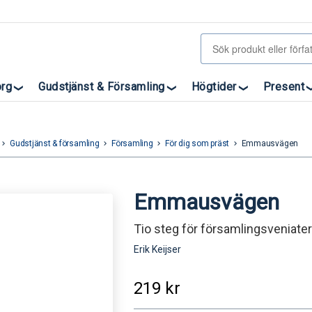
org
Gudstjänst & Församling
Högtider
Present
Gudstjänst & församling
Församling
För dig som präst
Emmausvägen
eyboard_arrow_right
keyboard_arrow_right
keyboard_arrow_right
keyboard_arrow_right
Emmausvägen
Tio steg för församlingsveniate
Erik Keijser
219
kr