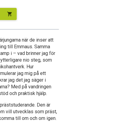
shopping_cart
ärjungarna när de inser att
ring till Emmaus. Samma
amp i – vad brinner jag för
 ytterligare nio steg, som
dikohantverk. Hur
rmulerar jag mig på ett
krar jag det jag säger i
rarna? Med på vandringen
töd och praktisk hjälp.
präststuderande. Den är
m vill utvecklas som präst,
rkomma till om och om igen.