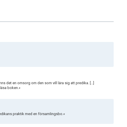
s det en omsorg om den som vill lära sig att predika. […]
 läsa boken.«
predikans praktik med en församlingsbo.«