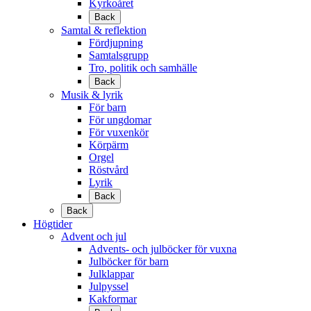
Kyrkoåret
Back
Samtal & reflektion
Fördjupning
Samtalsgrupp
Tro, politik och samhälle
Back
Musik & lyrik
För barn
För ungdomar
För vuxenkör
Körpärm
Orgel
Röstvård
Lyrik
Back
Back
Högtider
Advent och jul
Advents- och julböcker för vuxna
Julböcker för barn
Julklappar
Julpyssel
Kakformar