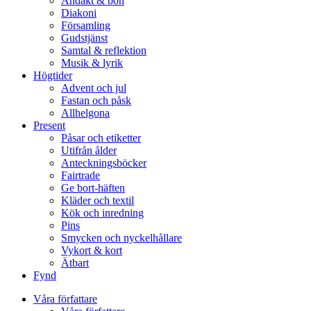
Andakt & bön
Diakoni
Församling
Gudstjänst
Samtal & reflektion
Musik & lyrik
Högtider
Advent och jul
Fastan och påsk
Allhelgona
Present
Påsar och etiketter
Utifrån ålder
Anteckningsböcker
Fairtrade
Ge bort-häften
Kläder och textil
Kök och inredning
Pins
Smycken och nyckelhållare
Vykort & kort
Ätbart
Fynd
Våra författare