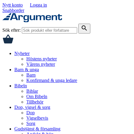
Nytt konto
Logga in
Snabborder
search
Sök efter:
Nyheter
Höstens nyheter
Vårens nyheter
Barn & unga
Barn
Konfirmand & unga ledare
Bibeln
Biblar
Om Bibeln
Tillbehör
Dop, vigsel & sorg
Dop
Vigselbevis
Sorg
Gudstjänst & församling