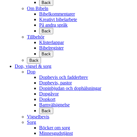
Back
Om Bibeln
Bibelkommentarer
Kreativt bibelarbete
På andra språk
Back
Tillbehör
Klisterlappar
Bibelregister
Back
Back
Dop, vigsel & sorg
Dop
Dopbevis och fadderbrev
Dopbevis, pastor
Dopinbjudan och dophälsningar
Dopgåvor
Dopkort
Barnvälsignelse
Back
Vigselbevis
Sorg
Böcker om sorg
Minnesgudstjänst