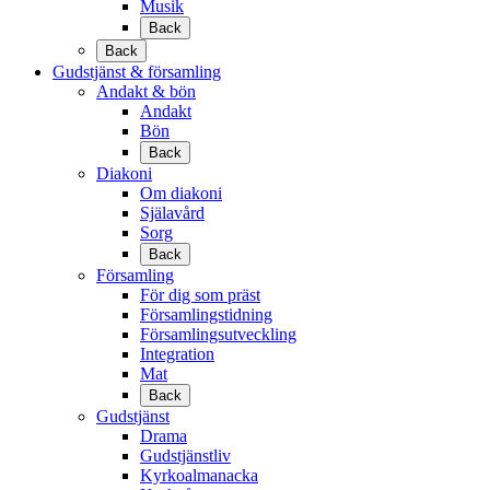
Musik
Back
Back
Gudstjänst & församling
Andakt & bön
Andakt
Bön
Back
Diakoni
Om diakoni
Själavård
Sorg
Back
Församling
För dig som präst
Församlingstidning
Församlingsutveckling
Integration
Mat
Back
Gudstjänst
Drama
Gudstjänstliv
Kyrkoalmanacka