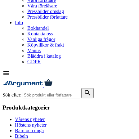
Våra författare
Våra föreläsare
Pressbilder omslag
Pressbilder författare
Info
Bokhandel
Kontakta oss
Vanliga frågor
Köpvillkor & frakt
Manus
Bläddra i katalog
GDPR
menu
search
Sök efter:
Produktkategorier
Vårens nyheter
Höstens nyheter
Barn och unga
Bibeln