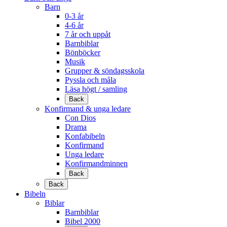
Barn
0-3 år
4-6 år
7 år och uppåt
Barnbiblar
Bönböcker
Musik
Grupper & söndagsskola
Pyssla och måla
Läsa högt / samling
Back
Konfirmand & unga ledare
Con Dios
Drama
Konfabibeln
Konfirmand
Unga ledare
Konfirmandminnen
Back
Back
Bibeln
Biblar
Barnbiblar
Bibel 2000