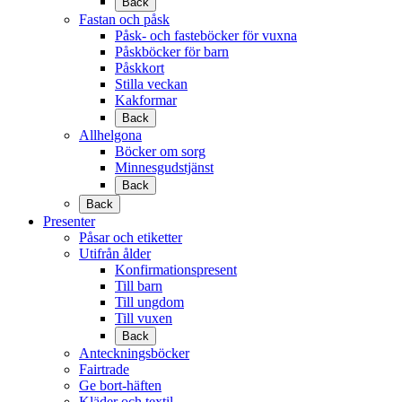
Back
Fastan och påsk
Påsk- och fasteböcker för vuxna
Påskböcker för barn
Påskkort
Stilla veckan
Kakformar
Back
Allhelgona
Böcker om sorg
Minnesgudstjänst
Back
Back
Presenter
Påsar och etiketter
Utifrån ålder
Konfirmationspresent
Till barn
Till ungdom
Till vuxen
Back
Anteckningsböcker
Fairtrade
Ge bort-häften
Kläder och textil