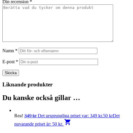
Din recension
*
Namn
*
E-post
*
Liknande produkter
Du kanske också gillar …
Rea!
349
kr
Det ursprungliga priset var: 349 kr.
50
kr
Det
shopping_cart
nuvarande priset är: 50 kr.