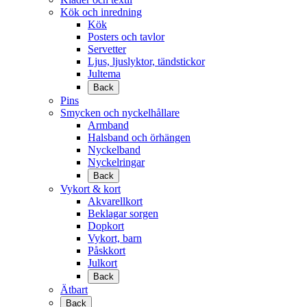
Kök och inredning
Kök
Posters och tavlor
Servetter
Ljus, ljuslyktor, tändstickor
Jultema
Back
Pins
Smycken och nyckelhållare
Armband
Halsband och örhängen
Nyckelband
Nyckelringar
Back
Vykort & kort
Akvarellkort
Beklagar sorgen
Dopkort
Vykort, barn
Påskkort
Julkort
Back
Ätbart
Back