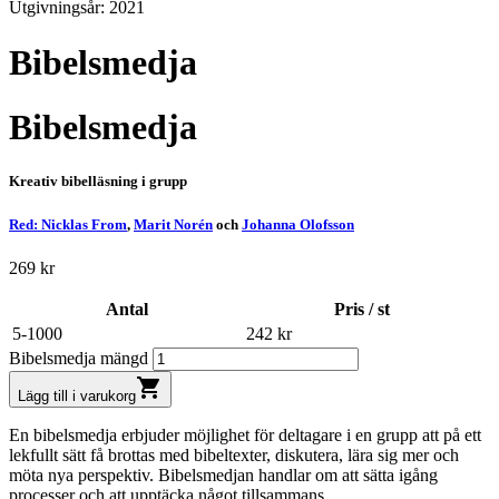
Utgivningsår: 2021
Bibelsmedja
Bibelsmedja
Kreativ bibelläsning i grupp
Red: Nicklas From
,
Marit Norén
och
Johanna Olofsson
269
kr
Antal
Pris / st
5-1000
242
kr
Bibelsmedja mängd
shopping_cart
Lägg till i varukorg
En bibelsmedja erbjuder möjlighet för deltagare i en grupp att på ett
lekfullt sätt få brottas med bibeltexter, diskutera, lära sig mer och
möta nya perspektiv. Bibelsmedjan handlar om att sätta igång
processer och att upptäcka något tillsammans.