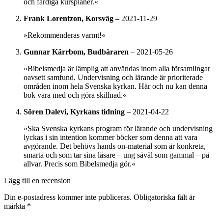
och färdiga kursplaner.«
Frank Lorentzon, Korsväg
–
2021-11-29
»Rekommenderas varmt!«
Gunnar Kärrbom, Budbäraren
–
2021-05-26
»Bibelsmedja är lämplig att användas inom alla församlingar
oavsett samfund. Undervisning och lärande är prioriterade
områden inom hela Svenska kyrkan. Här och nu kan denna
bok vara med och göra skillnad.«
Sören Dalevi, Kyrkans tidning
–
2021-04-22
»Ska Svenska kyrkans program för lärande och undervisning
lyckas i sin intention kommer böcker som denna att vara
avgörande. Det behövs hands on-material som är konkreta,
smarta och som tar sina läsare – ung såväl som gammal – på
allvar. Precis som Bibelsmedja gör.«
Lägg till en recension
Din e-postadress kommer inte publiceras.
Obligatoriska fält är
märkta
*