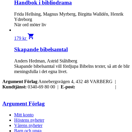
Handbok i bibliodrama
Frida Hellsing, Magnus Myrberg, Birgitta Walldén, Henrik
Ydreborg
När ord möter liv
shopping_cart
179
kr
Skapande bibelsamtal
Anders Hedman, Astrid Ståhlberg
Skapande bibelsamtal vill fördjupa Bibelns texter, så att de blir
meningsfulla i det egna livet.
Argument Förlag
Annebergsvägen 4, 432 48 VARBERG |
Kundtjänst:
0340-69 80 00 |
E-post:
order@argument.se
|
Samtyckesval
Argument Förlag
Mitt konto
Höstens nyheter
Vårens nyheter
Barn och unga