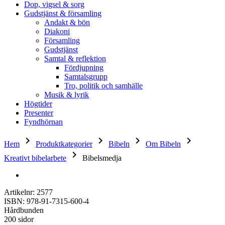
Dop, vigsel & sorg
Gudstjänst & församling
Andakt & bön
Diakoni
Församling
Gudstjänst
Samtal & reflektion
Fördjupning
Samtalsgrupp
Tro, politik och samhälle
Musik & lyrik
Högtider
Presenter
Fyndhörnan
keyboard_arrow_right
keyboard_arrow_right
keyboard_arrow_right
keyboard_arrow_right
Hem
Produktkategorier
Bibeln
Om Bibeln
keyboard_arrow_right
Kreativt bibelarbete
Bibelsmedja
Artikelnr: 2577
ISBN: 978-91-7315-600-4
Hårdbunden
200 sidor