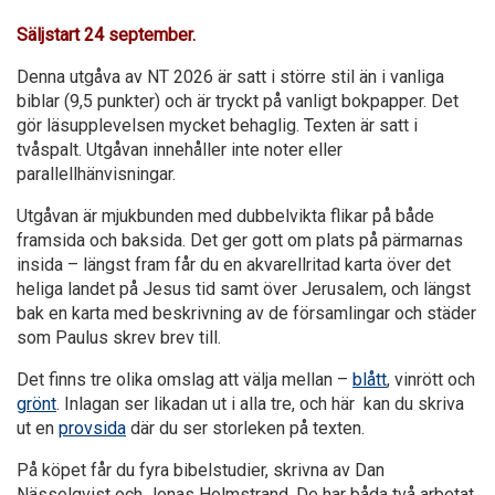
Säljstart 24 september.
Denna utgåva av NT 2026 är satt i större stil än i vanliga
biblar (9,5 punkter) och är tryckt på vanligt bokpapper. Det
gör läsupplevelsen mycket behaglig. Texten är satt i
tvåspalt. Utgåvan innehåller inte noter eller
parallellhänvisningar.
Utgåvan är mjukbunden med dubbelvikta flikar på både
fram­sida och baksida. Det ger gott om plats på pärmarnas
insida – längst fram får du en akvarellritad karta över det
heliga landet på Jesus tid samt över Jerusalem, och längst
bak en karta med beskrivning av de församlingar och städer
som Paulus skrev brev till.
Det finns tre olika omslag att välja mellan –
blått
, vinrött och
grönt
. Inlagan ser likadan ut i alla tre, och här kan du skriva
ut en
provsida
där du ser storleken på texten.
På köpet får du fyra bibelstudier, skrivna av Dan
Nässelqvist och Jonas Holm­­strand.
De har båda två arbetat