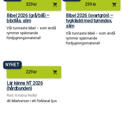
shopping_cart
shopping_cart
329
kr
299
kr
Bibel 2026 (grå/blå) –
Bibel 2026 (svartgrön) –
blixtlås, slim
tygklädd med tumindex,
slim
Vår tunnaste bibel – som ändå
rymmer spännande
Vår tunnaste bibel – som ändå
fördjupningsmaterial!
rymmer spännande
fördjupningsmaterial!
NYHET
shopping_cart
229
kr
Lär känna NT 2026
(hårdbunden)
Red: Kristina Reftel
40 bibelverser i ett förklarat ljus