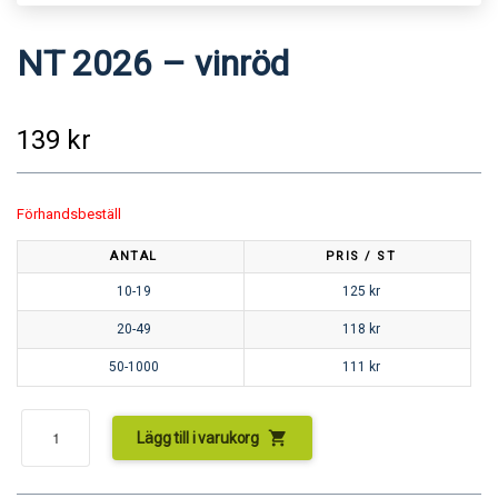
NT 2026 – vinröd
139
kr
Förhandsbeställ
ANTAL
PRIS / ST
10-19
125
kr
20-49
118
kr
50-1000
111
kr
shopping_cart
Lägg till i varukorg