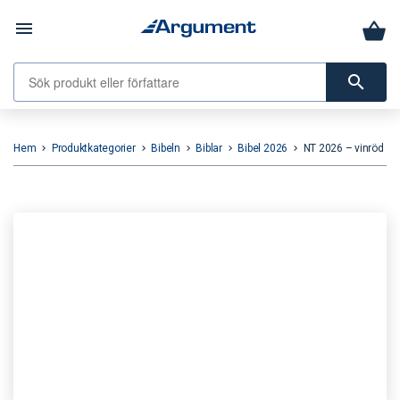
menu
search
Hem
Produktkategorier
Bibeln
Biblar
Bibel 2026
NT 2026 – vinröd
keyboard_arrow_right
keyboard_arrow_right
keyboard_arrow_right
keyboard_arrow_right
keyboard_arrow_right