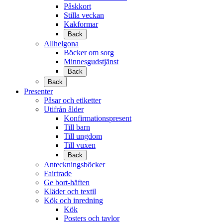
Påskkort
Stilla veckan
Kakformar
Back
Allhelgona
Böcker om sorg
Minnesgudstjänst
Back
Back
Presenter
Påsar och etiketter
Utifrån ålder
Konfirmationspresent
Till barn
Till ungdom
Till vuxen
Back
Anteckningsböcker
Fairtrade
Ge bort-häften
Kläder och textil
Kök och inredning
Kök
Posters och tavlor