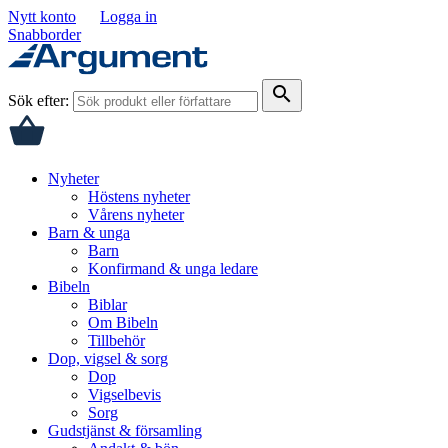
Nytt konto
Logga in
Snabborder
search
Sök efter:
Nyheter
Höstens nyheter
Vårens nyheter
Barn & unga
Barn
Konfirmand & unga ledare
Bibeln
Biblar
Om Bibeln
Tillbehör
Dop, vigsel & sorg
Dop
Vigselbevis
Sorg
Gudstjänst & församling