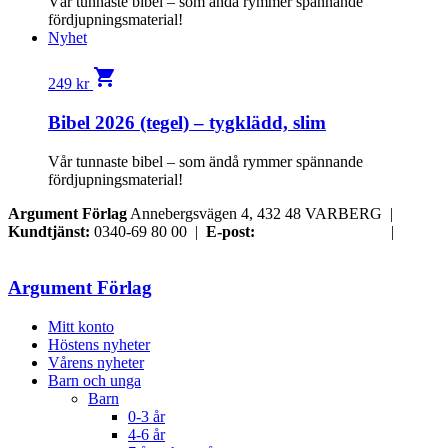
Vår tunnaste bibel – som ändå rymmer spännande
fördjupningsmaterial!
Nyhet
shopping_cart
249
kr
Bibel 2026 (tegel) – tygklädd, slim
Vår tunnaste bibel – som ändå rymmer spännande
fördjupningsmaterial!
Argument Förlag
Annebergsvägen 4, 432 48 VARBERG |
Kundtjänst:
0340-69 80 00 |
E-post:
order@argument.se
|
Samtyckesval
Argument Förlag
Mitt konto
Höstens nyheter
Vårens nyheter
Barn och unga
Barn
0-3 år
4-6 år