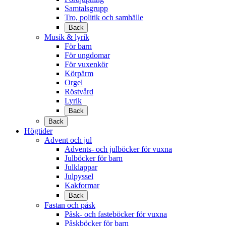
Samtalsgrupp
Tro, politik och samhälle
Back
Musik & lyrik
För barn
För ungdomar
För vuxenkör
Körpärm
Orgel
Röstvård
Lyrik
Back
Back
Högtider
Advent och jul
Advents- och julböcker för vuxna
Julböcker för barn
Julklappar
Julpyssel
Kakformar
Back
Fastan och påsk
Påsk- och fasteböcker för vuxna
Påskböcker för barn