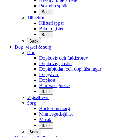
Kreativt bibelarbete
På andra språk
Back
Tillbehör
Klisterlappar
Bibelregister
Back
Back
Dop, vigsel & sorg
Dop
Dopbevis och fadderbrev
Dopbevis, pastor
Dopinbjudan och dophälsningar
Dopgåvor
Dopkort
Barnvälsignelse
Back
Vigselbevis
Sorg
Böcker om sorg
Minnesgudstjänst
Musik
Back
Back