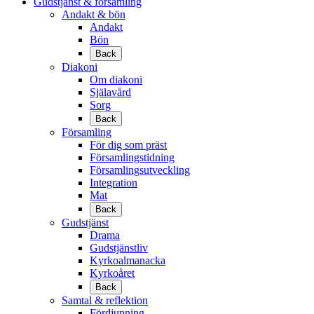
Gudstjänst & församling
Andakt & bön
Andakt
Bön
Back
Diakoni
Om diakoni
Själavård
Sorg
Back
Församling
För dig som präst
Församlingstidning
Församlingsutveckling
Integration
Mat
Back
Gudstjänst
Drama
Gudstjänstliv
Kyrkoalmanacka
Kyrkoåret
Back
Samtal & reflektion
Fördjupning