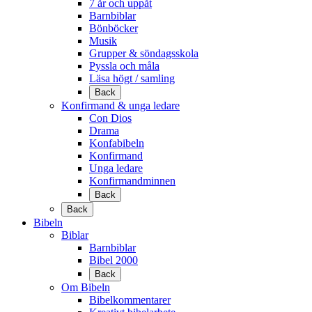
7 år och uppåt
Barnbiblar
Bönböcker
Musik
Grupper & söndagsskola
Pyssla och måla
Läsa högt / samling
Back
Konfirmand & unga ledare
Con Dios
Drama
Konfabibeln
Konfirmand
Unga ledare
Konfirmandminnen
Back
Back
Bibeln
Biblar
Barnbiblar
Bibel 2000
Back
Om Bibeln
Bibelkommentarer