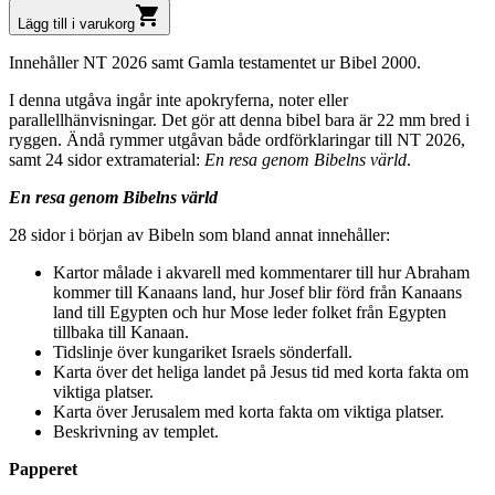
shopping_cart
Lägg till i varukorg
Innehåller NT 2026 samt Gamla testamentet ur Bibel 2000.
I denna utgåva ingår inte apokryferna, noter eller
parallellhänvisningar. Det gör att denna bibel bara är 22 mm bred i
ryggen. Ändå rymmer utgåvan både ordförklaringar till NT 2026,
samt 24 sidor extramaterial:
En resa genom Bibelns värld
.
En resa genom Bibelns värld
28 sidor i början av Bibeln som bland annat innehåller:
Kartor målade i akvarell med kommentarer till hur Abraham
kommer till Kanaans land, hur Josef blir förd från Kanaans
land till Egypten och hur Mose leder folket från Egypten
tillbaka till Kanaan.
Tidslinje över kungariket Israels sönderfall.
Karta över det heliga landet på Jesus tid med korta fakta om
viktiga platser.
Karta över Jerusalem med korta fakta om viktiga platser.
Beskrivning av templet.
Papperet