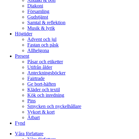
Andakt & bön
Diakoni
Församling
Gudstjänst
Samtal & reflektion
Musik & lyrik
Högtider
Advent och jul
Fastan och påsk
Allhelgona
Present
Påsar och etiketter
Utifrån ålder
Anteckningsböcker
Fairtrade
Ge bort-häften
Kläder och textil
Kök och inredning
Pins
Smycken och nyckelhållare
Vykort & kort
Ätbart
Fynd
Våra författare