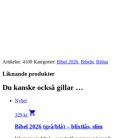
Artikelnr:
4109
Kategorier:
Bibel 2026
,
Bibeln
,
Biblar
Liknande produkter
Du kanske också gillar …
Nyhet
shopping_cart
329
kr
Bibel 2026 (grå/blå) – blixtlås, slim