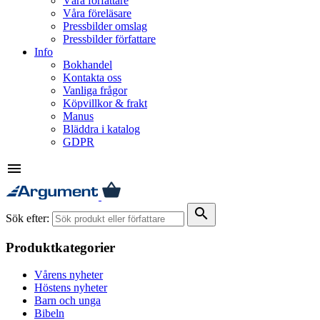
Våra författare
Våra föreläsare
Pressbilder omslag
Pressbilder författare
Info
Bokhandel
Kontakta oss
Vanliga frågor
Köpvillkor & frakt
Manus
Bläddra i katalog
GDPR
menu
search
Sök efter:
Produktkategorier
Vårens nyheter
Höstens nyheter
Barn och unga
Bibeln