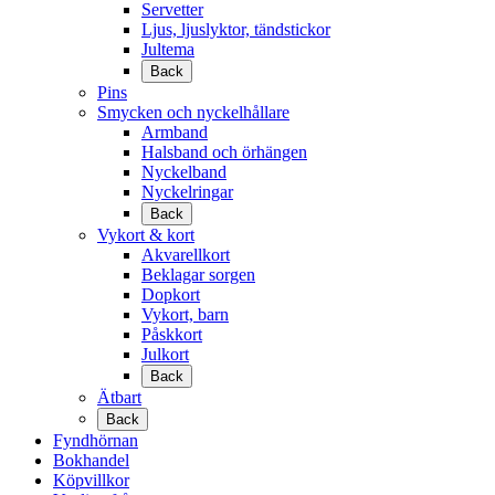
Servetter
Ljus, ljuslyktor, tändstickor
Jultema
Back
Pins
Smycken och nyckelhållare
Armband
Halsband och örhängen
Nyckelband
Nyckelringar
Back
Vykort & kort
Akvarellkort
Beklagar sorgen
Dopkort
Vykort, barn
Påskkort
Julkort
Back
Ätbart
Back
Fyndhörnan
Bokhandel
Köpvillkor