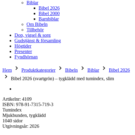
Biblar
Bibel 2026
Bibel 2000
Barnbiblar
Om Bibeln
Tillbehör
Dop, vigsel & sorg
Gudstjänst & församling
Högtider
Presenter
Fyndhörnan
keyboard_arrow_right
keyboard_arrow_right
keyboard_arrow_right
keyboard_arrow_right
Hem
Produktkategorier
Bibeln
Biblar
Bibel 2026
keyboard_arrow_right
Bibel 2026 (svartgrön) – tygklädd med tumindex, slim
Artikelnr: 4109
ISBN: 978-91-7315-719-3
Tumindex
Mjukbunden, tygklädd
1040 sidor
Utgivningsår: 2026