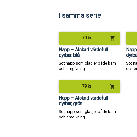
I samma serie
shopping_cart
79
kr
Napp – Älskad värdefull
Napp 
dyrbar, blå
dyrbar
Söt napp som glädjer både barn
Söt n
och omgivning.
och o
shopping_cart
79
kr
Napp – Älskad värdefull
dyrbar, grön
Söt napp som glädjer både barn
och omgivning.