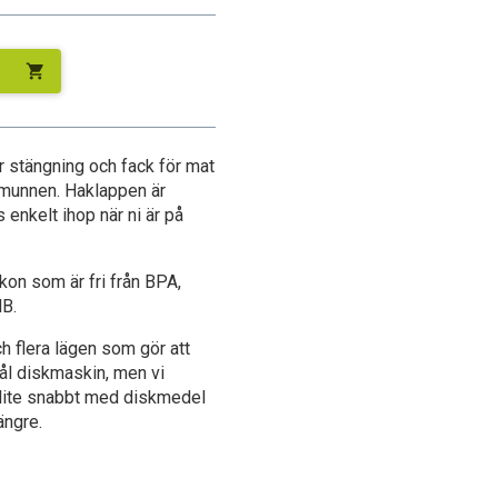
shopping_cart
 stängning och fack för mat
munnen. Haklappen är
s enkelt ihop när ni är på
kon som är fri från BPA,
HB.
h flera lägen som gör att
tål diskmaskin, men vi
 lite snabbt med diskmedel
ängre.