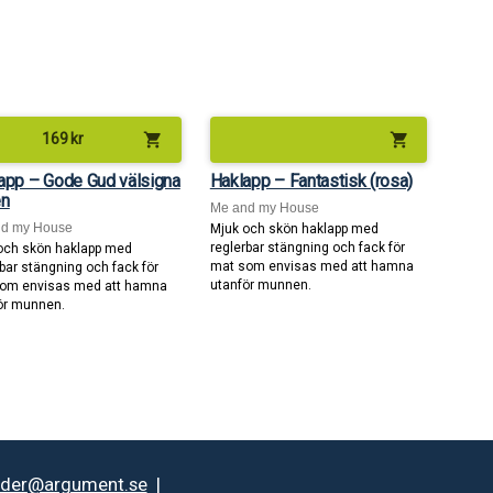
shopping_cart
shopping_cart
169
kr
app – Gode Gud välsigna
Haklapp – Fantastisk (rosa)
en
Me and my House
nd my House
Mjuk och skön haklapp med
reglerbar stängning och fack för
och skön haklapp med
mat som envisas med att hamna
rbar stängning och fack för
utanför munnen.
om envisas med att hamna
ör munnen.
rder@argument.se
|