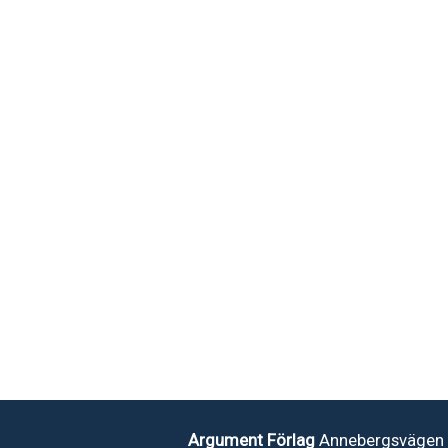
Argument Förlag
Annebergsvägen 