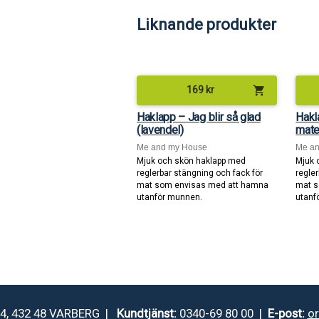
Liknande produkter
shopping_cart
169
kr
Haklapp – Jag blir så glad
Hakl
(lavendel)
mat
Me and my House
Me a
Mjuk och skön haklapp med
Mjuk 
reglerbar stängning och fack för
regle
mat som envisas med att hamna
mat s
utanför munnen.
utanf
4, 432 48 VARBERG |
Kundtjänst:
0340-69 80 00 |
E-post:
o