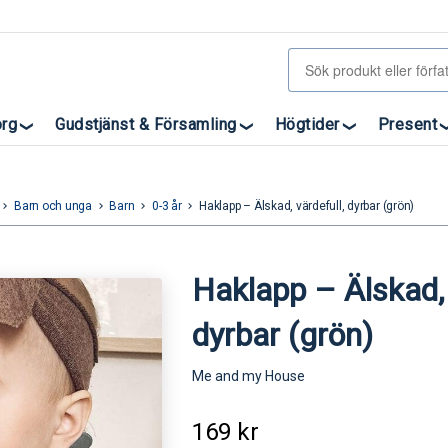
org
Gudstjänst & Församling
Högtider
Present
Barn och unga
Barn
0-3 år
Haklapp – Älskad, värdefull, dyrbar (grön)
eyboard_arrow_right
keyboard_arrow_right
keyboard_arrow_right
keyboard_arrow_right
Haklapp – Älskad, 
dyrbar (grön)
Me and my House
169
kr