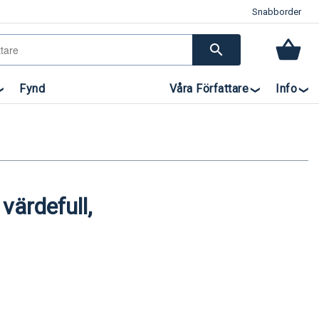
Snabborder
search
Fynd
Våra Författare
Info
värdefull,