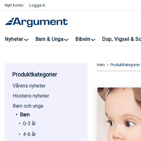
Nytt konto
Logga in
Nyheter
Barn & Unga
Bibeln
Dop, Vigsel & S
Hem
Produktkategorier
keyboard_arrow_right
k
Produktkategorier
Vårens nyheter
Höstens nyheter
Barn och unga
Barn
0-3 år
4-6 år