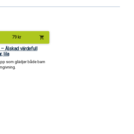
shopping_cart
79
kr
– Älskad värdefull
, lila
app som glädjer både barn
mgivning.