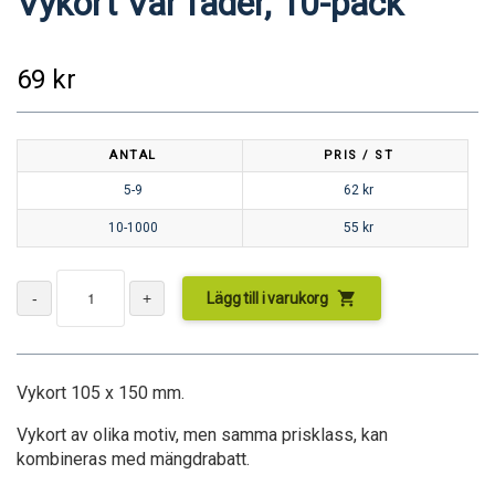
Vykort Vår fader, 10-pack
69
kr
ANTAL
PRIS / ST
5-9
62
kr
10-1000
55
kr
shopping_cart
Lägg till i varukorg
Vykort 105 x 150 mm.
Vykort av olika motiv, men samma prisklass, kan
kombineras med mängdrabatt.