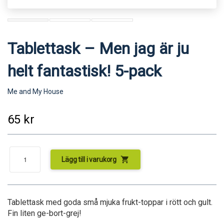
Tablettask – Men jag är ju
helt fantastisk! 5-pack
Me and My House
65
kr
shopping_cart
Lägg till i varukorg
Tablettask med goda små mjuka frukt-toppar i rött och gult.
Fin liten ge-bort-grej!