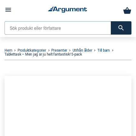
menu
search
Hem
Produktkategorier
Presenter
Utifrån ålder
Till barn
keyboard_arrow_right
keyboard_arrow_right
keyboard_arrow_right
keyboard_arrow_right
keyboard_arrow_right
Tablettask – Men jag är ju helt fantastisk! 5-pack