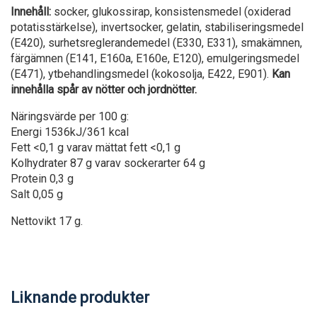
Innehåll:
socker, glukossirap, konsistensmedel (oxiderad
potatisstärkelse), invertsocker, gelatin, stabiliseringsmedel
(E420), surhetsreglerandemedel (E330, E331), smakämnen,
färgämnen (E141, E160a, E160e, E120), emulgeringsmedel
(E471), ytbehandlingsmedel (kokosolja, E422, E901).
Kan
innehålla spår av nötter och jordnötter.
Näringsvärde per 100 g:
Energi 1536kJ/361 kcal
Fett <0,1 g varav mättat fett <0,1 g
Kolhydrater 87 g varav sockerarter 64 g
Protein 0,3 g
Salt 0,05 g
Nettovikt 17 g.
Liknande produkter