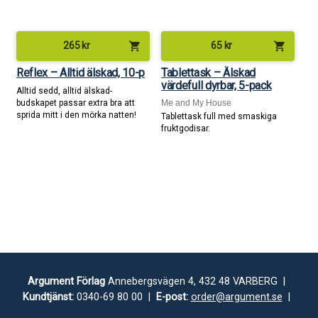
shopping_cart
shopping_cart
265
kr
65
kr
Reflex – Alltid älskad, 10-p
Tablettask – Älskad
värdefull dyrbar, 5-pack
Alltid sedd, alltid älskad-
budskapet passar extra bra att
Me and My House
sprida mitt i den mörka natten!
Tablettask full med smaskiga
fruktgodisar.
Argument Förlag
Annebergsvägen 4, 432 48 VARBERG |
Kundtjänst:
0340-69 80 00 |
E-post:
order@argument.se
|