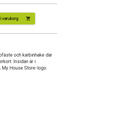
shopping_cart
l i varukorg
bfäste och karbinhake där
rkort. Insidan är i
& My House Store-logo.