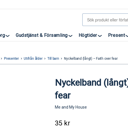
org
Gudstjänst & Församling
Högtider
Present
Presenter
Utifrån ålder
Till barn
Nyckelband (långt) – Faith over fear
eyboard_arrow_right
keyboard_arrow_right
keyboard_arrow_right
keyboard_arrow_right
Nyckelband (långt)
fear
Me and My House
35
kr