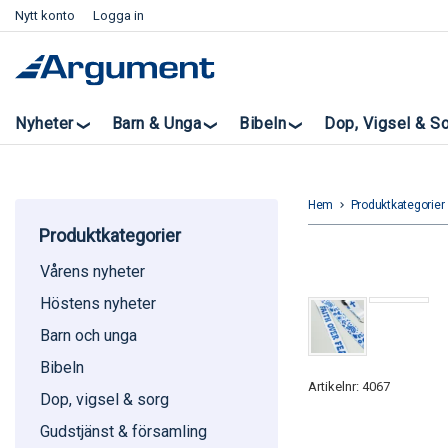
Nytt konto
Logga in
Nyheter
Barn & Unga
Bibeln
Dop, Vigsel & S
Hem
Produktkategorier
keyboard_arrow_right
k
Produktkategorier
Vårens nyheter
Höstens nyheter
Barn och unga
Bibeln
Artikelnr: 4067
Dop, vigsel & sorg
Gudstjänst & församling