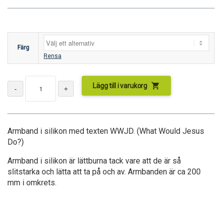
Färg
Rensa
shopping_cart
Lägg till i varukorg
Armband i silikon med texten WWJD. (What Would Jesus
Do?)
Armband i silikon är lättburna tack vare att de är så
slitstarka och lätta att ta på och av. Armbanden är ca 200
mm i omkrets.