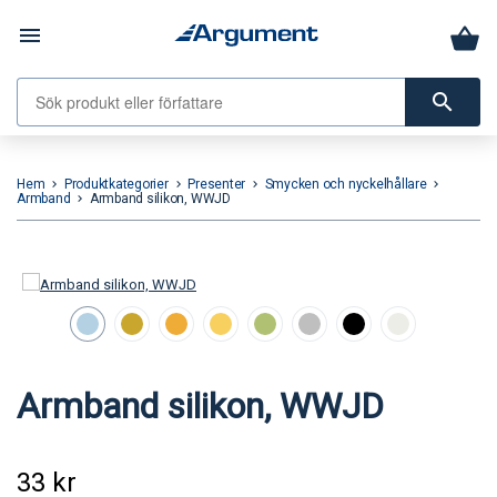
menu
search
Hem
Produktkategorier
Presenter
Smycken och nyckelhållare
keyboard_arrow_right
keyboard_arrow_right
keyboard_arrow_right
keyboard_arrow_right
Armband
Armband silikon, WWJD
keyboard_arrow_right
Armband silikon, WWJD
33
kr