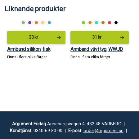
Liknande produkter
arrow_forward
arrow_forward
33
kr
31
kr
Armband silikon, fisk
Armband vävt tyg, WWJD
Finns i flera olika färger
Finns i flera olika färger
Argument Förlag
Annebergsvägen 4, 432 48 VARBERG |
Kundtjänst:
0340-69 80 00 |
E-post:
order@argument.se
|