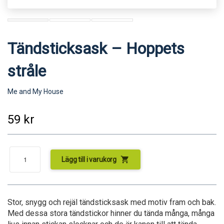
Tändsticksask – Hoppets
stråle
Me and My House
59
kr
shopping_cart
Lägg till i varukorg
Stor, snygg och rejäl tändsticksask med motiv fram och bak.
Med dessa stora tändstickor hinner du tända många, många