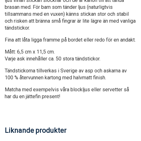
ljus innan stickan slocknar och de är kanon till att tända
brasan med. För barn som tänder ljus (naturligtvis
tillsammans med en vuxen) känns stickan stor och stabil
och risken att bränna små fingrar är lite lägre än med vanliga
tändstickor.
Fina att låta ligga framme på bordet eller redo för en andakt.
Mått: 6,5 cm x 11,5 cm.
Varje ask innehåller ca. 50 stora tändstickor.
Tändstickorna tillverkas i Sverige av asp och askarna av
100 % återvunnen kartong med halvmatt finish.
Matcha med exempelvis våra blockljus eller servetter så
har du en jättefin present!
Liknande produkter