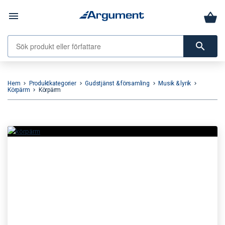
menu
search
Hem
Produktkategorier
Gudstjänst & församling
Musik & lyrik
keyboard_arrow_right
keyboard_arrow_right
keyboard_arrow_right
keyboard_arrow_right
Körpärm
Körpärm
keyboard_arrow_right