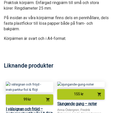
Praktisk körpärm. Enfärgad ringpärm till små och stora
körer. Ringdiameter 25 mm.
På insidan av våra körpärmar finns dels en pennhållare, dels
fasta plastfickor till lösa papper både på fram- och
bakpärm.
Körpärmen är svart och i A4-format.
Liknande produkter
shopping_cart
155
kr
shopping_cart
99
kr
Sjungande gung – noter
I välsignan och fröjd –
Anna Östergren, Fredrik