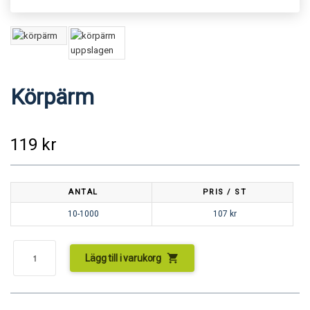
Körpärm
119
kr
ANTAL
PRIS / ST
10-1000
107
kr
shopping_cart
Lägg till i varukorg