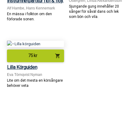
instrumnetpartitur fiol & flöjt
Östergren, Linda Alexandersson
Sjungande gung innehåller 20
Alf Hambe, Hans Kennemark
sånger för såväl dans och lek
En mässa i folkton om den
som bön och vila.
förlorade sonen.
shopping_cart
75
kr
Lilla Körguiden
Eva Törnqvist Nyman
Lite om det mesta en körsångare
behöver veta