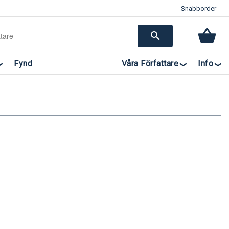
Snabborder
search
Fynd
Våra Författare
Info