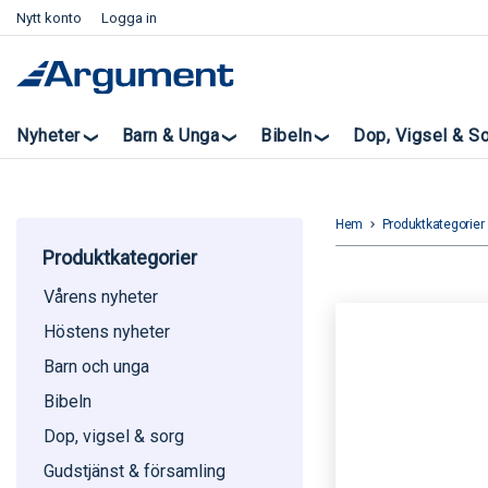
Nytt konto
Logga in
Nyheter
Barn & Unga
Bibeln
Dop, Vigsel & S
Hem
Produktkategorier
keyboard_arrow_right
k
Produktkategorier
Vårens nyheter
Höstens nyheter
Barn och unga
Bibeln
Dop, vigsel & sorg
Gudstjänst & församling