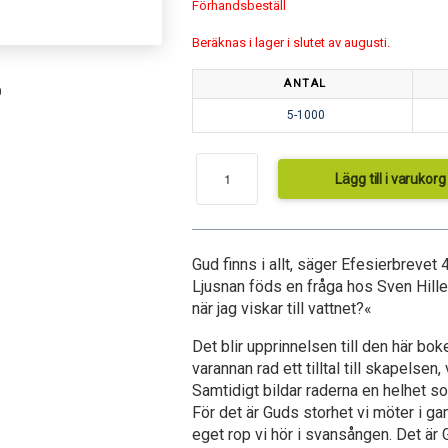
Förhandsbeställ
Beräknas i lager i slutet av augusti.
ANTAL
0
5-1000
Lägg till i varukorg
Gud finns i allt, säger Efesierbrevet
Ljusnan föds en fråga hos Sven Hillert.
när jag viskar till vattnet?«
Det blir upprinnelsen till den här bok
varannan rad ett tilltal till skapelsen,
Samtidigt bildar raderna en helhet so
För det är Guds storhet vi möter i 
eget rop vi hör i svansången. Det är 