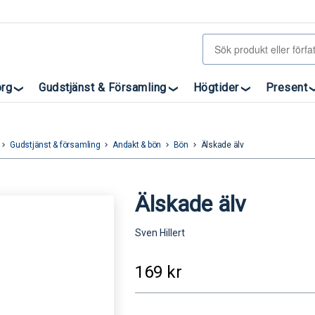
org
Gudstjänst & Församling
Högtider
Present
Gudstjänst & församling
Andakt & bön
Bön
Älskade älv
eyboard_arrow_right
keyboard_arrow_right
keyboard_arrow_right
keyboard_arrow_right
Älskade älv
Sven Hillert
169
kr