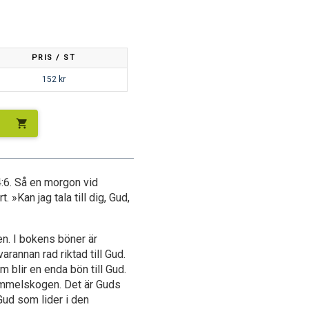
PRIS / ST
152
kr
shopping_cart
 4:6. Så en morgon vid
 »Kan jag tala till dig, Gud,
en. I bokens böner är
 varannan rad riktad till Gud.
m blir en enda bön till Gud.
gammelskogen. Det är Guds
Gud som lider i den