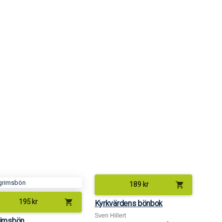
shopping_cart
189
kr
shopping_cart
195
kr
Kyrkvärdens bönbok
Sven Hillert
rimsbön