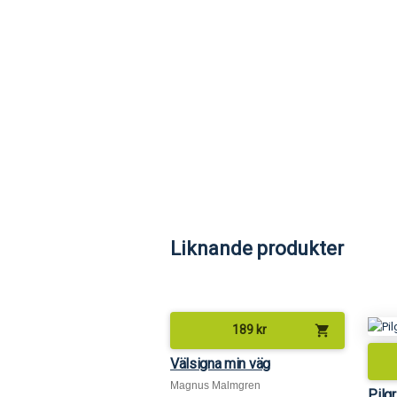
Liknande produkter
shopping_cart
189
kr
Välsigna min väg
Magnus Malmgren
Pilg