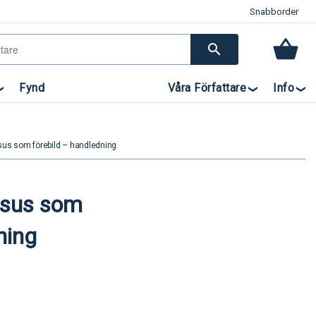
Snabborder
search
Fynd
Våra Författare
Info
us som förebild – handledning
esus som
ning