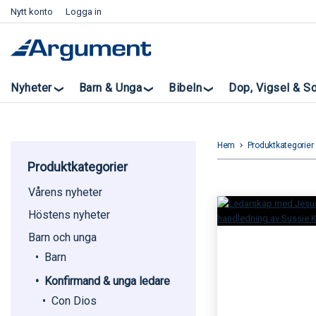
Nytt konto
Logga in
Nyheter
Barn & Unga
Bibeln
Dop, Vigsel & S
Hem
Produktkategorier
keyboard_arrow_right
k
Produktkategorier
Vårens nyheter
Höstens nyheter
Barn och unga
Barn
Konfirmand & unga ledare
Con Dios