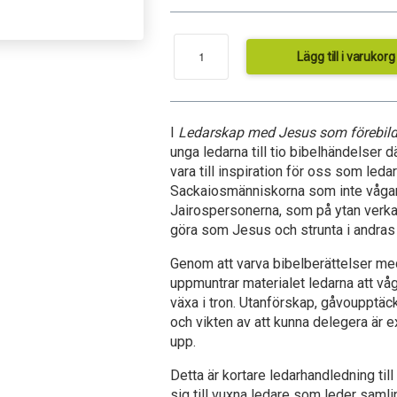
Lägg till i varukorg
3
I
Ledarskap med Jesus som förebil
unga ledarna till tio bibelhändelser d
vara till inspiration för oss som leda
Sackaiosmänniskorna som inte vågar
Jairospersonerna, som på ytan verkar
göra som Jesus och strunta i andras
Genom att varva bibelberättelser m
uppmuntrar materialet ledarna att vå
växa i tron. Utanförskap, gåvoupptäc
och vikten av att kunna delegera är
upp.
Detta är kortare ledarhandledning til
sig till vuxna ledare som leder samli