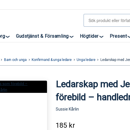
org
Gudstjänst & Församling
Högtider
Present
Barn och unga
Konfirmand & unga ledare
Unga ledare
Ledarskap med Jes
eyboard_arrow_right
keyboard_arrow_right
keyboard_arrow_right
keyboard_arrow_right
Ledarskap med J
förebild – handled
Sussie Kårlin
185
kr