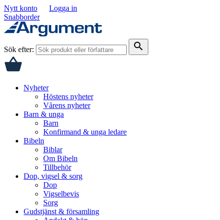
Nytt konto
Logga in
Snabborder
search
Sök efter:
Nyheter
Höstens nyheter
Vårens nyheter
Barn & unga
Barn
Konfirmand & unga ledare
Bibeln
Biblar
Om Bibeln
Tillbehör
Dop, vigsel & sorg
Dop
Vigselbevis
Sorg
Gudstjänst & församling