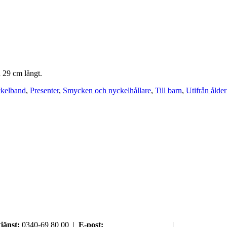
 29 cm långt.
kelband
,
Presenter
,
Smycken och nyckelhållare
,
Till barn
,
Utifrån ålder
jänst:
0340-69 80 00 |
E-post:
order@argument.se
|
Samtyckesval