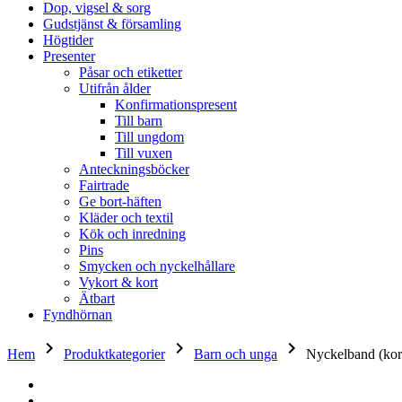
Dop, vigsel & sorg
Gudstjänst & församling
Högtider
Presenter
Påsar och etiketter
Utifrån ålder
Konfirmationspresent
Till barn
Till ungdom
Till vuxen
Anteckningsböcker
Fairtrade
Ge bort-häften
Kläder och textil
Kök och inredning
Pins
Smycken och nyckelhållare
Vykort & kort
Ätbart
Fyndhörnan
keyboard_arrow_right
keyboard_arrow_right
keyboard_arrow_right
Hem
Produktkategorier
Barn och unga
Nyckelband (kor