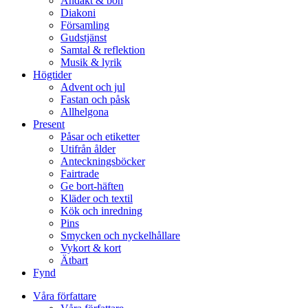
Andakt & bön
Diakoni
Församling
Gudstjänst
Samtal & reflektion
Musik & lyrik
Högtider
Advent och jul
Fastan och påsk
Allhelgona
Present
Påsar och etiketter
Utifrån ålder
Anteckningsböcker
Fairtrade
Ge bort-häften
Kläder och textil
Kök och inredning
Pins
Smycken och nyckelhållare
Vykort & kort
Ätbart
Fynd
Våra författare