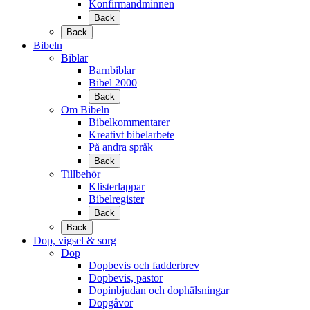
Konfirmandminnen
Back
Back
Bibeln
Biblar
Barnbiblar
Bibel 2000
Back
Om Bibeln
Bibelkommentarer
Kreativt bibelarbete
På andra språk
Back
Tillbehör
Klisterlappar
Bibelregister
Back
Back
Dop, vigsel & sorg
Dop
Dopbevis och fadderbrev
Dopbevis, pastor
Dopinbjudan och dophälsningar
Dopgåvor