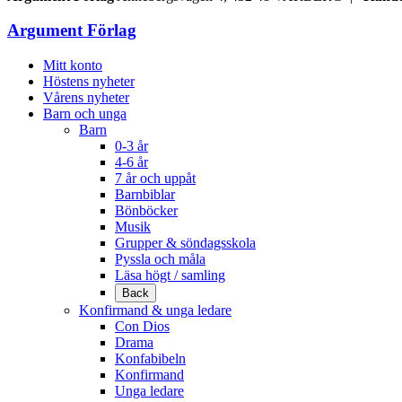
Argument Förlag
Mitt konto
Höstens nyheter
Vårens nyheter
Barn och unga
Barn
0-3 år
4-6 år
7 år och uppåt
Barnbiblar
Bönböcker
Musik
Grupper & söndagsskola
Pyssla och måla
Läsa högt / samling
Back
Konfirmand & unga ledare
Con Dios
Drama
Konfabibeln
Konfirmand
Unga ledare