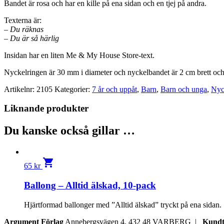
Bandet är rosa och har en kille på ena sidan och en tjej på andra.
Texterna är:
– Du räknas
– Du är så härlig
Insidan har en liten Me & My House Store-text.
Nyckelringen är 30 mm i diameter och nyckelbandet är 2 cm brett och
Artikelnr:
2105
Kategorier:
7 år och uppåt
,
Barn
,
Barn och unga
,
Nyc
Liknande produkter
Du kanske också gillar …
shopping_cart
65
kr
Ballong – Alltid älskad, 10-pack
Hjärtformad ballonger med ”Alltid älskad” tryckt på ena sidan.
Argument Förlag
Annebergsvägen 4, 432 48 VARBERG |
Kundt