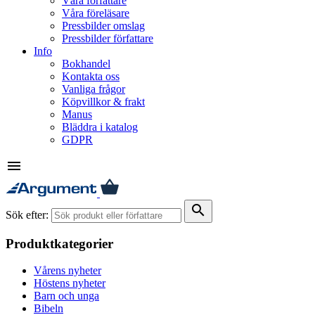
Våra författare
Våra föreläsare
Pressbilder omslag
Pressbilder författare
Info
Bokhandel
Kontakta oss
Vanliga frågor
Köpvillkor & frakt
Manus
Bläddra i katalog
GDPR
menu
search
Sök efter:
Produktkategorier
Vårens nyheter
Höstens nyheter
Barn och unga
Bibeln