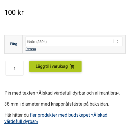
100
kr
Färg
Rensa
shopping_cart
Lägg till i varukorg
Pin med texten »Älskad värdefull dyrbar och allmänt bra«.
38 mm i diameter med knappnålsfäste på baksidan.
Här hittar du
fler produkter med budskapet »Älskad
värdefull dyrbar«
.