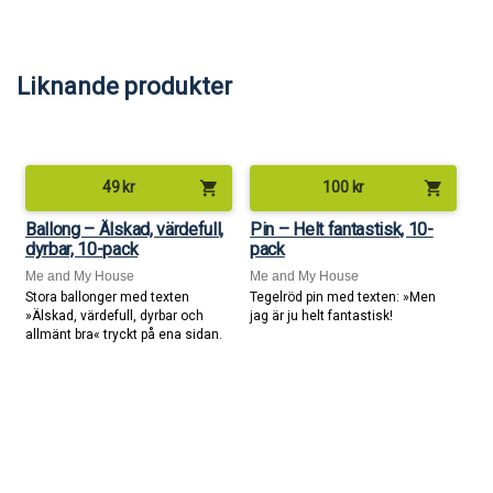
Liknande produkter
shopping_cart
shopping_cart
49
kr
100
kr
Ballong – Älskad, värdefull,
Pin – Helt fantastisk, 10-
dyrbar, 10-pack
pack
Me and My House
Me and My House
Stora ballonger med texten
Tegelröd pin med texten: »Men
»Älskad, värdefull, dyrbar och
jag är ju helt fantastisk!
allmänt bra« tryckt på ena sidan.