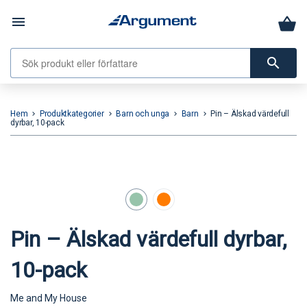
menu
search
Hem
Produktkategorier
Barn och unga
Barn
Pin – Älskad värdefull
keyboard_arrow_right
keyboard_arrow_right
keyboard_arrow_right
keyboard_arrow_right
dyrbar, 10-pack
Pin – Älskad värdefull dyrbar,
10-pack
Me and My House