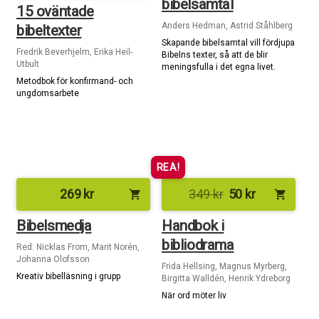
bibelsamtal
15 oväntade
Anders Hedman, Astrid Ståhlberg
bibeltexter
Skapande bibelsamtal vill fördjupa
Fredrik Beverhjelm, Erika Heil-
Bibelns texter, så att de blir
Utbult
meningsfulla i det egna livet.
Metodbok för konfirmand- och
ungdomsarbete
REA!
269
kr
349
kr
50
kr
shopping_cart
shopping_cart
Bibelsmedja
Handbok i
bibliodrama
Red: Nicklas From, Marit Norén,
Johanna Olofsson
Frida Hellsing, Magnus Myrberg,
Kreativ bibelläsning i grupp
Birgitta Walldén, Henrik Ydreborg
När ord möter liv