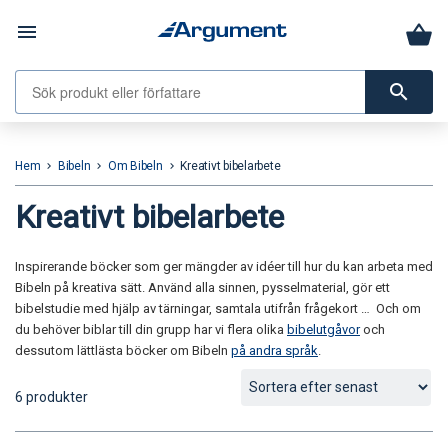
menu
search
Hem
Bibeln
Om Bibeln
Kreativt bibelarbete
keyboard_arrow_right
keyboard_arrow_right
keyboard_arrow_right
Kreativt bibelarbete
Inspirerande böcker som ger mängder av idéer till hur du kan arbeta med
Bibeln på kreativa sätt. Använd alla sinnen, pysselmaterial, gör ett
bibelstudie med hjälp av tärningar, samtala utifrån frågekort … Och om
du behöver biblar till din grupp har vi flera olika
bibelutgåvor
och
dessutom lättlästa böcker om Bibeln
på andra språk
.
6 produkter