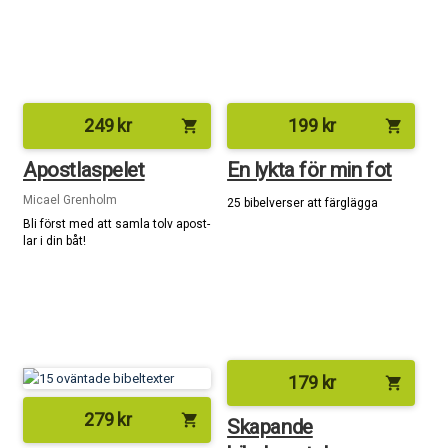
249
kr
199
kr
shopping_cart
shopping_cart
Apostlaspelet
En lykta för min fot
Micael Grenholm
25 bibelverser att färglägga
Bli först med att samla tolv apost­
lar i din båt!
179
kr
shopping_cart
279
kr
shopping_cart
Skapande