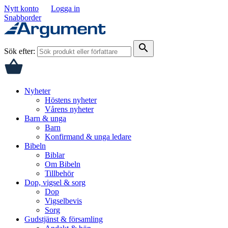
Nytt konto
Logga in
Snabborder
search
Sök efter:
Nyheter
Höstens nyheter
Vårens nyheter
Barn & unga
Barn
Konfirmand & unga ledare
Bibeln
Biblar
Om Bibeln
Tillbehör
Dop, vigsel & sorg
Dop
Vigselbevis
Sorg
Gudstjänst & församling