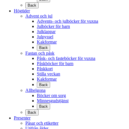
Back
Högtider
Advent och jul
Advents- och julböcker för vuxna
Julböcker för barn
Julklappar
Julpyssel
Kakformar
Back
Fastan och påsk
Påsk- och fasteböcker för vuxna
Påskböcker för barn
Påskkort
Stilla veckan
Kakformar
Back
Allhelgona
Böcker om sorg
Minnesgudstjänst
Back
Back
Presenter
Påsar och etiketter
Utifrån ålder