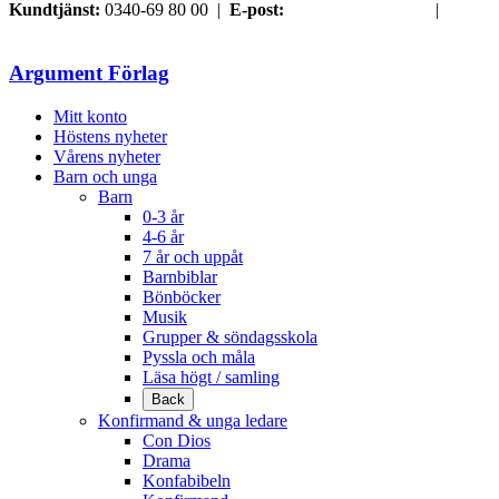
Kundtjänst:
0340-69 80 00 |
E-post:
order@argument.se
|
Samtyckesval
Argument Förlag
Mitt konto
Höstens nyheter
Vårens nyheter
Barn och unga
Barn
0-3 år
4-6 år
7 år och uppåt
Barnbiblar
Bönböcker
Musik
Grupper & söndagsskola
Pyssla och måla
Läsa högt / samling
Back
Konfirmand & unga ledare
Con Dios
Drama
Konfabibeln