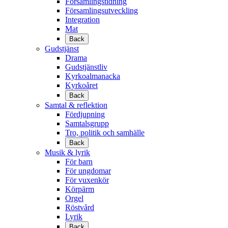
Församlingstidning
Församlingsutveckling
Integration
Mat
Back
Gudstjänst
Drama
Gudstjänstliv
Kyrkoalmanacka
Kyrkoåret
Back
Samtal & reflektion
Fördjupning
Samtalsgrupp
Tro, politik och samhälle
Back
Musik & lyrik
För barn
För ungdomar
För vuxenkör
Körpärm
Orgel
Röstvård
Lyrik
Back