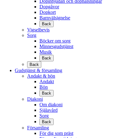
Dopinbjudan och dophälsningar
Dopgåvor
Dopkort
Barnvälsignelse
Back
Vigselbevis
Sorg
Böcker om sorg
Minnesgudstjänst
Musik
Back
Back
Gudstjänst & församling
Andakt & bön
Andakt
Bön
Back
Diakoni
Om diakoni
Själavård
Sorg
Back
Församling
För dig som präst