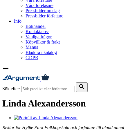
Våra författare
Våra föreläsare
Pressbilder omslag
Pressbilder författare
Info
Bokhandel
Kontakta oss
Vanliga frågor
Köpvillkor & frakt
Manus
Bläddra i katalog
GDPR
menu
search
Sök efter:
Linda Alexandersson
Rektor för Hyllie Park Folkhögskola och författare till bland annat