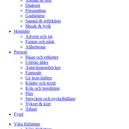
Andakt & bön
Diakoni
Församling
Gudstjänst
Samtal & reflektion
Musik & lyrik
Högtider
Advent och jul
Fastan och påsk
Allhelgona
Present
Påsar och etiketter
Utifrån ålder
Anteckningsböcker
Fairtrade
Ge bort-häften
Kläder och textil
Kök och inredning
Pins
Smycken och nyckelhållare
Vykort & kort
Ätbart
Fynd
Våra författare