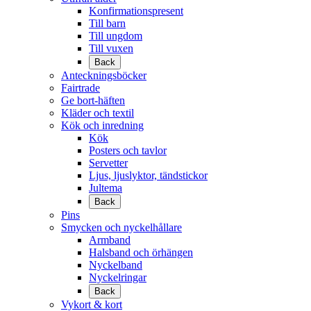
Konfirmationspresent
Till barn
Till ungdom
Till vuxen
Back
Anteckningsböcker
Fairtrade
Ge bort-häften
Kläder och textil
Kök och inredning
Kök
Posters och tavlor
Servetter
Ljus, ljuslyktor, tändstickor
Jultema
Back
Pins
Smycken och nyckelhållare
Armband
Halsband och örhängen
Nyckelband
Nyckelringar
Back
Vykort & kort