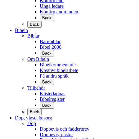
Konfirmand
Unga ledare
Konfirmandminnen
Back
Back
Bibeln
Biblar
Barnbiblar
Bibel 2000
Back
Om Bibeln
Bibelkommentarer
Kreativt bibelarbete
På andra språk
Back
Tillbehör
Klisterlappar
Bibelregister
Back
Back
Dop, vigsel & sorg
Dop
Dopbevis och fadderbrev
Dopbevis, pastor