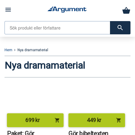
menu
search
Hem
Nya dramamaterial
keyboard_arrow_right
Nya dramamaterial
699
kr
449
kr
shopping_cart
shopping_cart
Paket: Gör
Gör bibeltexten