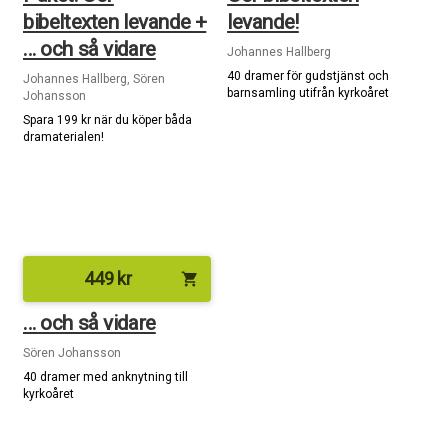
bibeltexten levande +
levande!
… och så vidare
Johannes Hallberg
40 dramer för gudstjänst och
Johannes Hallberg, Sören
barnsamling utifrån kyrkoåret
Johansson
Spara 199 kr när du köper båda
dramaterialen!
449
kr
shopping_cart
… och så vidare
Sören Johansson
40 dramer med anknytning till
kyrkoåret