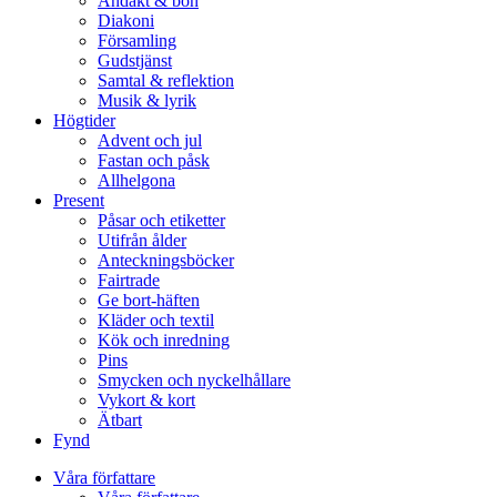
Andakt & bön
Diakoni
Församling
Gudstjänst
Samtal & reflektion
Musik & lyrik
Högtider
Advent och jul
Fastan och påsk
Allhelgona
Present
Påsar och etiketter
Utifrån ålder
Anteckningsböcker
Fairtrade
Ge bort-häften
Kläder och textil
Kök och inredning
Pins
Smycken och nyckelhållare
Vykort & kort
Ätbart
Fynd
Våra författare