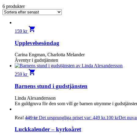
6 produkter
shopping_cart
159
kr
Upplevelsesöndag
Carina Engman, Charlotta Melander
Äventyr i gudstjänsten
shopping_cart
259
kr
Barnens stund i gudstjänsten
Linda Alexandersson
En guldgruva för den som vill ge barnen utrymme i gudstjänsten
Rea!
449
kr
Det ursprungliga priset var: 449 kr.
100
kr
Det nuvar
Luckkalender – kyrkoåret