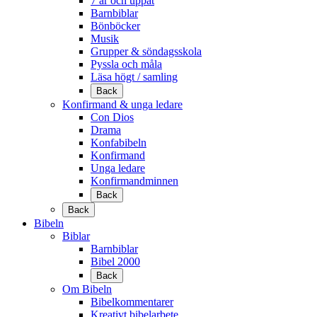
7 år och uppåt
Barnbiblar
Bönböcker
Musik
Grupper & söndagsskola
Pyssla och måla
Läsa högt / samling
Back
Konfirmand & unga ledare
Con Dios
Drama
Konfabibeln
Konfirmand
Unga ledare
Konfirmandminnen
Back
Back
Bibeln
Biblar
Barnbiblar
Bibel 2000
Back
Om Bibeln
Bibelkommentarer
Kreativt bibelarbete