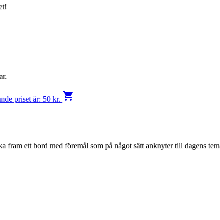
et!
ar.
shopping_cart
de priset är: 50 kr.
ka fram ett bord med föremål som på något sätt anknyter till dagens tem