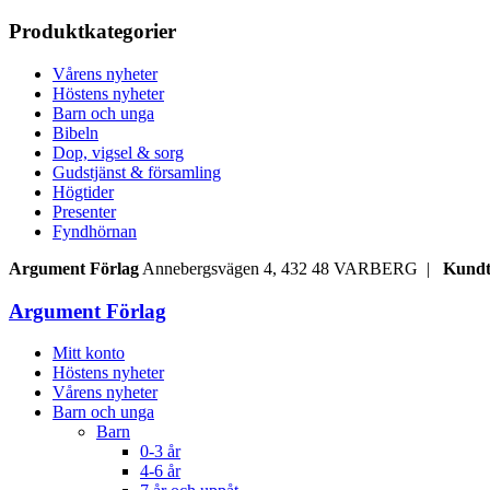
Produktkategorier
Vårens nyheter
Höstens nyheter
Barn och unga
Bibeln
Dop, vigsel & sorg
Gudstjänst & församling
Högtider
Presenter
Fyndhörnan
Argument Förlag
Annebergsvägen 4, 432 48 VARBERG |
Kundt
Argument Förlag
Mitt konto
Höstens nyheter
Vårens nyheter
Barn och unga
Barn
0-3 år
4-6 år