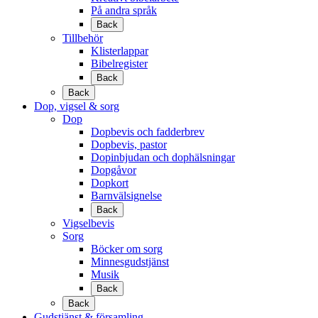
På andra språk
Back
Tillbehör
Klisterlappar
Bibelregister
Back
Back
Dop, vigsel & sorg
Dop
Dopbevis och fadderbrev
Dopbevis, pastor
Dopinbjudan och dophälsningar
Dopgåvor
Dopkort
Barnvälsignelse
Back
Vigselbevis
Sorg
Böcker om sorg
Minnesgudstjänst
Musik
Back
Back
Gudstjänst & församling