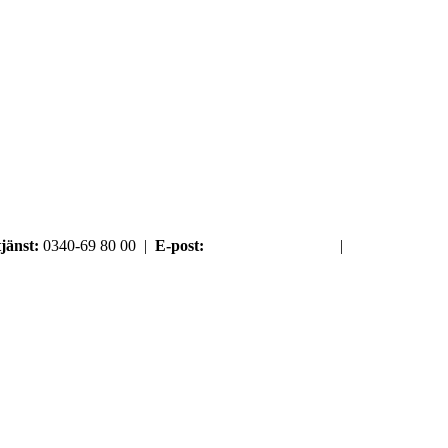
jänst:
0340-69 80 00 |
E-post:
order@argument.se
|
Samtyckesval