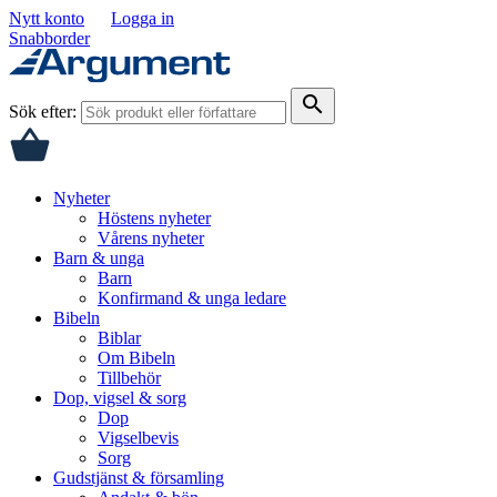
Nytt konto
Logga in
Snabborder
search
Sök efter:
Nyheter
Höstens nyheter
Vårens nyheter
Barn & unga
Barn
Konfirmand & unga ledare
Bibeln
Biblar
Om Bibeln
Tillbehör
Dop, vigsel & sorg
Dop
Vigselbevis
Sorg
Gudstjänst & församling