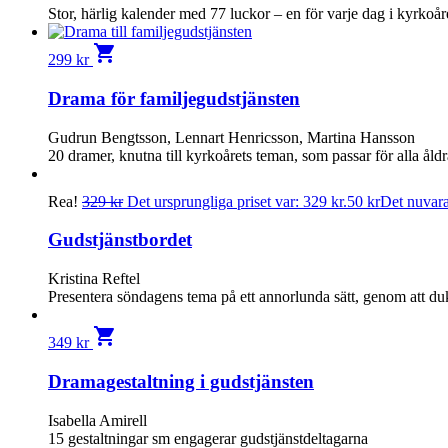
Stor, härlig kalender med 77 luckor – en för varje dag i kyrkoår
shopping_cart
299
kr
Drama för familjegudstjänsten
Gudrun Bengtsson, Lennart Henricsson, Martina Hansson
20 dramer, knutna till kyrkoårets teman, som passar för alla åldr
Rea!
329
kr
Det ursprungliga priset var: 329 kr.
50
kr
Det nuvaran
Gudstjänstbordet
Kristina Reftel
Presentera söndagens tema på ett annorlunda sätt, genom att du
shopping_cart
349
kr
Dramagestaltning i gudstjänsten
Isabella Amirell
15 gestaltningar sm engagerar gudstjänstdeltagarna