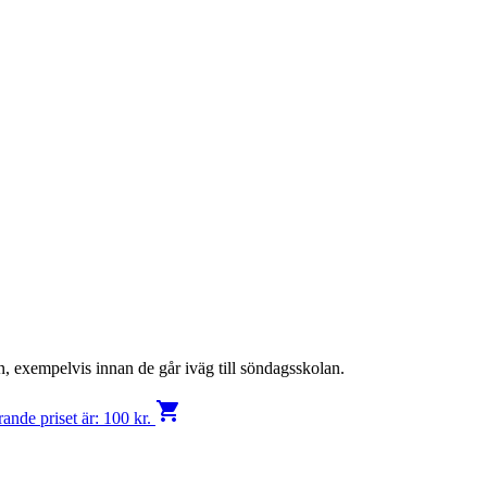
, exempelvis innan de går iväg till söndagsskolan.
shopping_cart
ande priset är: 100 kr.