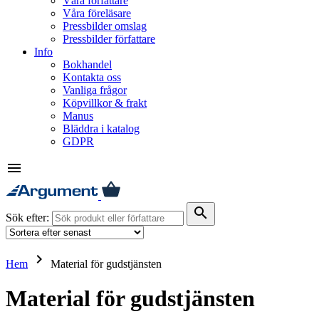
Våra författare
Våra föreläsare
Pressbilder omslag
Pressbilder författare
Info
Bokhandel
Kontakta oss
Vanliga frågor
Köpvillkor & frakt
Manus
Bläddra i katalog
GDPR
menu
search
Sök efter:
keyboard_arrow_right
Hem
Material för gudstjänsten
Material för gudstjänsten