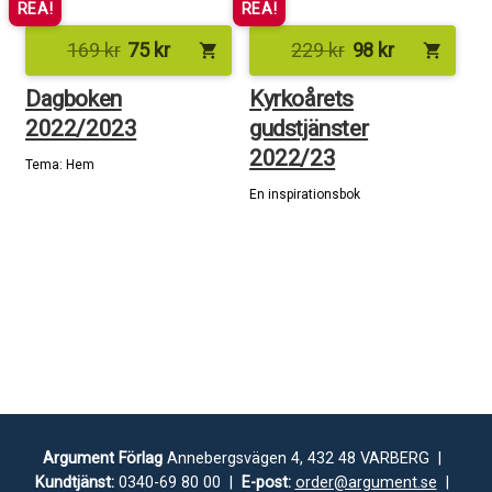
REA!
REA!
169
kr
75
kr
229
kr
98
kr
shopping_cart
shopping_cart
Dagboken
Kyrkoårets
2022/2023
gudstjänster
2022/23
Tema: Hem
En inspirationsbok
Argument Förlag
Annebergsvägen 4, 432 48 VARBERG |
Kundtjänst:
0340-69 80 00 |
E-post:
order@argument.se
|