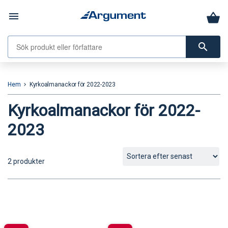
menu
search
Hem
Kyrkoalmanackor för 2022-2023
keyboard_arrow_right
Kyrkoalmanackor för 2022-
2023
2 produkter