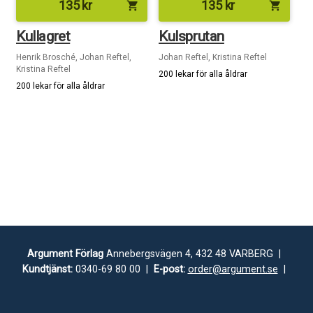
135
kr
135
kr
shopping_cart
shopping_cart
Kullagret
Kulsprutan
Henrik Brosché, Johan Reftel,
Johan Reftel, Kristina Reftel
Kristina Reftel
200 lekar för alla åldrar
200 lekar för alla åldrar
Argument Förlag
Annebergsvägen 4, 432 48 VARBERG |
Kundtjänst:
0340-69 80 00 |
E-post:
order@argument.se
|