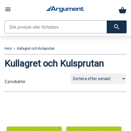
menu
search
Hem
Kullagret och Kulsprutan
keyboard_arrow_right
Kullagret och Kulsprutan
2 produkter