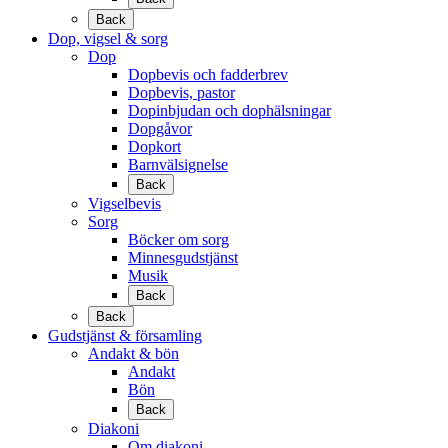
Back
Dop, vigsel & sorg
Dop
Dopbevis och fadderbrev
Dopbevis, pastor
Dopinbjudan och dophälsningar
Dopgåvor
Dopkort
Barnvälsignelse
Back
Vigselbevis
Sorg
Böcker om sorg
Minnesgudstjänst
Musik
Back
Back
Gudstjänst & församling
Andakt & bön
Andakt
Bön
Back
Diakoni
Om diakoni