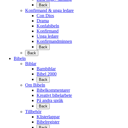
Back
Konfirmand & unga ledare
Con Dios
Drama
Konfabibeln
Konfirmand
Unga ledare
Konfirmandminnen
Back
Back
Bibeln
Biblar
Barnbiblar
Bibel 2000
Back
Om Bibeln
Bibelkommentarer
Kreativt bibelarbete
På andra språk
Back
Tillbehör
Klisterlappar
Bibelregister
Back