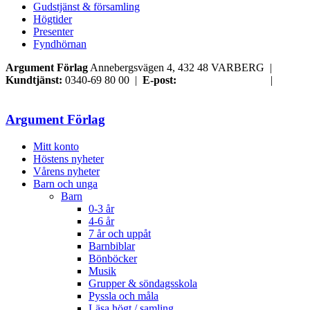
Gudstjänst & församling
Högtider
Presenter
Fyndhörnan
Argument Förlag
Annebergsvägen 4, 432 48 VARBERG |
Kundtjänst:
0340-69 80 00 |
E-post:
order@argument.se
|
Samtyckesval
Argument Förlag
Mitt konto
Höstens nyheter
Vårens nyheter
Barn och unga
Barn
0-3 år
4-6 år
7 år och uppåt
Barnbiblar
Bönböcker
Musik
Grupper & söndagsskola
Pyssla och måla
Läsa högt / samling