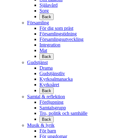
Själavård
Sorg
Back
Församling
För dig som präst
Församlingstidning
Församlingsutveckling
Integration
Mat
Back
Gudstjänst
Drama
Gudstjänstliv
Kyrkoalmanacka
Kyrkoåret
Back
Samtal & reflektion
Fördjupning
Samtalsgrupp
Tro, politik och samhälle
Back
Musik & lyrik
För barn
För ungdomar