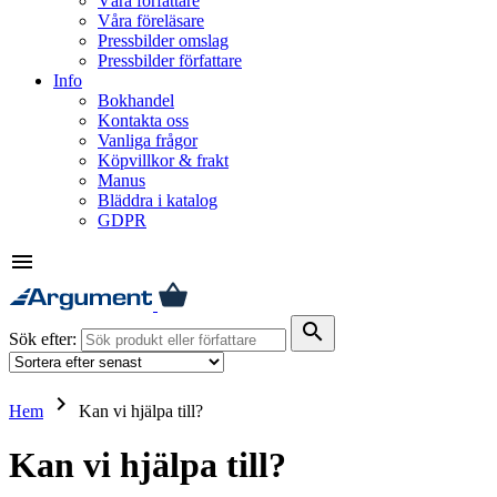
Våra författare
Våra föreläsare
Pressbilder omslag
Pressbilder författare
Info
Bokhandel
Kontakta oss
Vanliga frågor
Köpvillkor & frakt
Manus
Bläddra i katalog
GDPR
menu
search
Sök efter:
keyboard_arrow_right
Hem
Kan vi hjälpa till?
Kan vi hjälpa till?