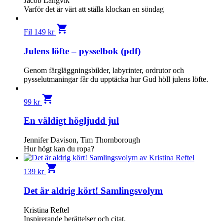
Jacob Langvik
Varför det är värt att ställa klockan en söndag
shopping_cart
Fil
149
kr
Julens löfte – pysselbok (pdf)
Genom färgläggningsbilder, labyrinter, ordrutor och
pysselutmaningar får du upptäcka hur Gud höll julens löfte.
shopping_cart
99
kr
En väldigt högljudd jul
Jennifer Davison, Tim Thornborough
Hur högt kan du ropa?
shopping_cart
139
kr
Det är aldrig kört! Samlingsvolym
Kristina Reftel
Inspirerande berättelser och citat.