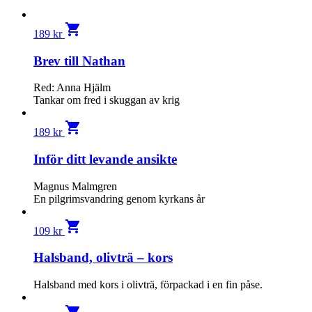
shopping_cart
189
kr
Brev till Nathan
Red: Anna Hjälm
Tankar om fred i skuggan av krig
shopping_cart
189
kr
Inför ditt levande ansikte
Magnus Malmgren
En pilgrimsvandring genom kyrkans år
shopping_cart
109
kr
Halsband, olivträ – kors
Halsband med kors i olivträ, förpackad i en fin påse.