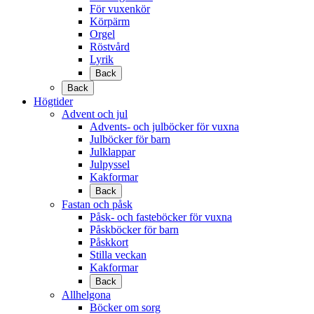
För vuxenkör
Körpärm
Orgel
Röstvård
Lyrik
Back
Back
Högtider
Advent och jul
Advents- och julböcker för vuxna
Julböcker för barn
Julklappar
Julpyssel
Kakformar
Back
Fastan och påsk
Påsk- och fasteböcker för vuxna
Påskböcker för barn
Påskkort
Stilla veckan
Kakformar
Back
Allhelgona
Böcker om sorg