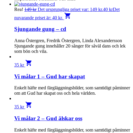
Rea!
149
kr
Det ursprungliga priset var: 149 kr.
40
kr
Det
shopping_cart
nuvarande priset är: 40 kr.
Sjungande gung – cd
Anna Östergren, Fredrik Östergren, Linda Alexandersson
Sjungande gung innehåller 20 sånger för såväl dans och lek
som bön och vila.
shopping_cart
35
kr
Vi målar 1 – Gud har skapat
Enkelt häfte med färgläggningsbilder, som samtidigt påminner
om att Gud har skapat oss och hela världen.
shopping_cart
35
kr
Vi målar 2 – Gud älskar oss
Enkelt häfte med färgläggningsbilder, som samtidigt påminner