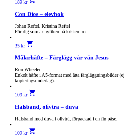
shopping_cart
189
kr
Con Dios – elevbok
Johan Reftel, Kristina Reftel
För dig som är nyfiken på kristen tro
shopping_cart
35
kr
Målarhäfte – Färglägg vår vän Jesus
Ron Wheeler
Enkelt häfte i A5-format med åtta färgläggningsbilder (ej
kopieringsunderlag).
shopping_cart
109
kr
Halsband, olivträ – duva
Halsband med duva i olivträ, förpackad i en fin påse.
shopping_cart
109
kr