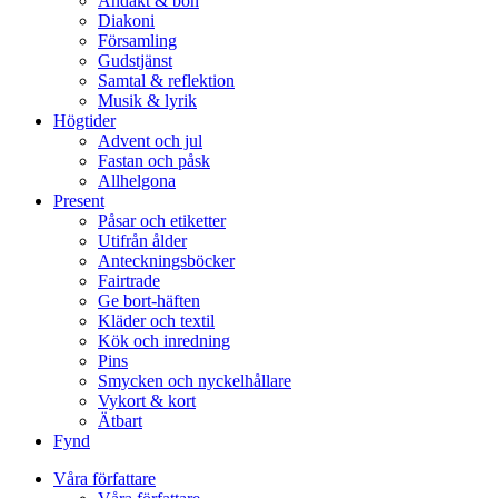
Andakt & bön
Diakoni
Församling
Gudstjänst
Samtal & reflektion
Musik & lyrik
Högtider
Advent och jul
Fastan och påsk
Allhelgona
Present
Påsar och etiketter
Utifrån ålder
Anteckningsböcker
Fairtrade
Ge bort-häften
Kläder och textil
Kök och inredning
Pins
Smycken och nyckelhållare
Vykort & kort
Ätbart
Fynd
Våra författare