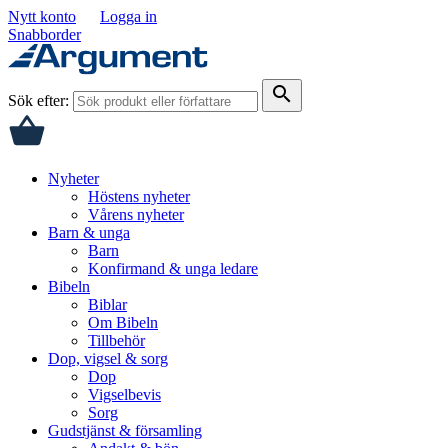
Nytt konto
Logga in
Snabborder
search
Sök efter:
Nyheter
Höstens nyheter
Vårens nyheter
Barn & unga
Barn
Konfirmand & unga ledare
Bibeln
Biblar
Om Bibeln
Tillbehör
Dop, vigsel & sorg
Dop
Vigselbevis
Sorg
Gudstjänst & församling