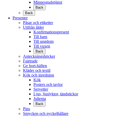
Minnesgudstjänst
Back
Back
Presenter
Påsar och etiketter
Utifrån ålder
Konfirmationspresent
Till barn
Till ungdom
Till vuxen
Back
Anteckningsböcker
Fairtrade
Ge bort-häften
Kläder och textil
Kök och inredning
Kök
Posters och tavlor
Servetter
Ljus, ljuslyktor, tändstickor
Jultema
Back
Pins
Smycken och nyckelhållare