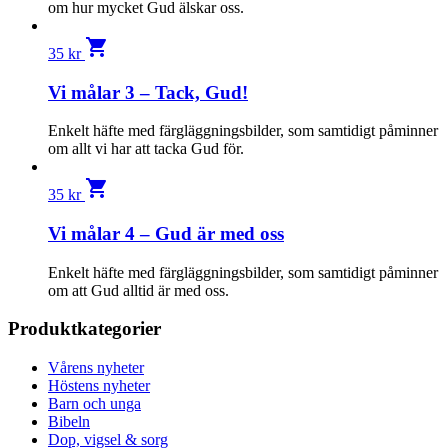
om hur mycket Gud älskar oss.
shopping_cart
35
kr
Vi målar 3 – Tack, Gud!
Enkelt häfte med färgläggningsbilder, som samtidigt påminner
om allt vi har att tacka Gud för.
shopping_cart
35
kr
Vi målar 4 – Gud är med oss
Enkelt häfte med färgläggningsbilder, som samtidigt påminner
om att Gud alltid är med oss.
Produktkategorier
Vårens nyheter
Höstens nyheter
Barn och unga
Bibeln
Dop, vigsel & sorg