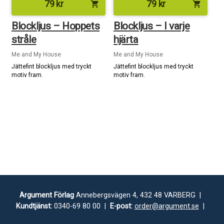
79
kr
79
kr
shopping_cart
shopping_cart
Blockljus – Hoppets
Blockljus – I varje
stråle
hjärta
Me and My House
Me and My House
Jättefint blockljus med tryckt
Jättefint blockljus med tryckt
motiv fram.
motiv fram.
Argument Förlag
Annebergsvägen 4, 432 48 VARBERG |
Kundtjänst:
0340-69 80 00 |
E-post:
order@argument.se
|