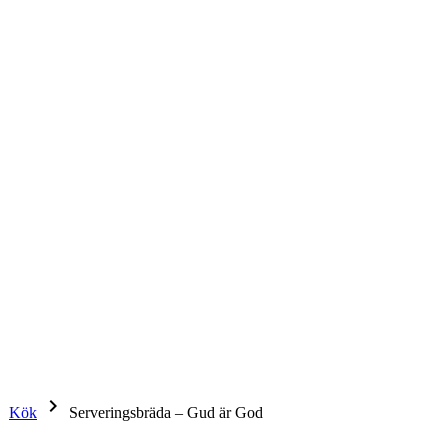
right
keyboard_arrow_right
Kök
Serveringsbräda – Gud är God