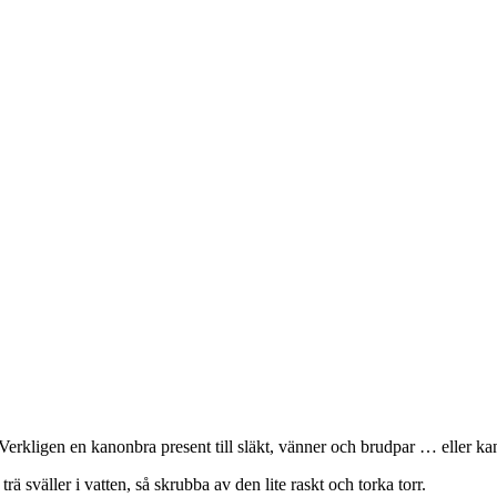
rkligen en kanonbra present till släkt, vänner och brudpar … eller kans
rä sväller i vatten, så skrubba av den lite raskt och torka torr.