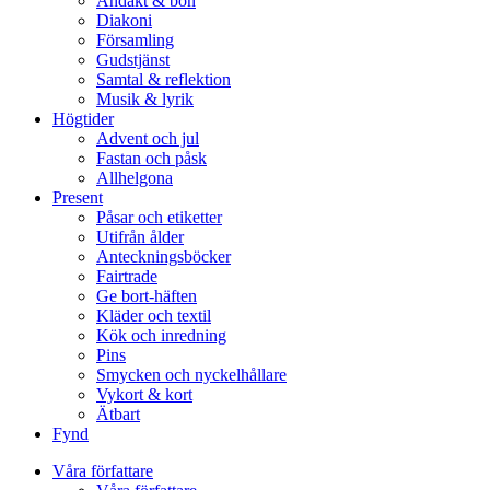
Andakt & bön
Diakoni
Församling
Gudstjänst
Samtal & reflektion
Musik & lyrik
Högtider
Advent och jul
Fastan och påsk
Allhelgona
Present
Påsar och etiketter
Utifrån ålder
Anteckningsböcker
Fairtrade
Ge bort-häften
Kläder och textil
Kök och inredning
Pins
Smycken och nyckelhållare
Vykort & kort
Ätbart
Fynd
Våra författare