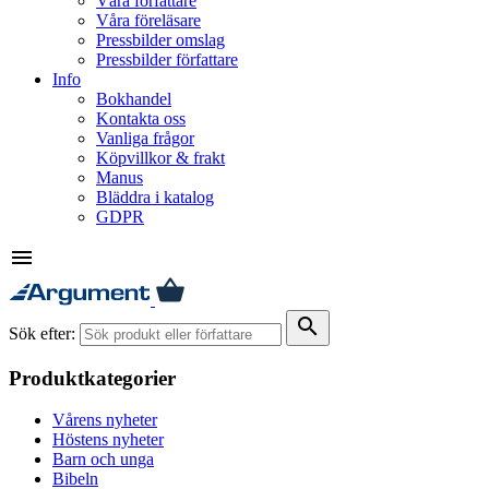
Våra författare
Våra föreläsare
Pressbilder omslag
Pressbilder författare
Info
Bokhandel
Kontakta oss
Vanliga frågor
Köpvillkor & frakt
Manus
Bläddra i katalog
GDPR
menu
search
Sök efter:
Produktkategorier
Vårens nyheter
Höstens nyheter
Barn och unga
Bibeln