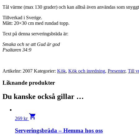
Tål värme (max 130 grader) och kan alltså även användas som snyggt
Tillverkad i Sverige.
Mått: 20×30 cm med rundad topp.
Text på denna serveringsbräda är:
Smaka och se att Gud är god
Psaltaren 34:9
Artikelnr:
2007
Kategorier:
Kök
,
Kök och inredning
,
Presenter
,
Till 
Liknande produkter
Du kanske också gillar …
shopping_cart
269
kr
Serveringsbräda – Hemma hos oss