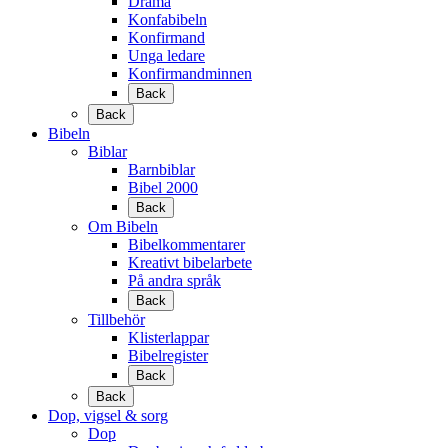
Drama
Konfabibeln
Konfirmand
Unga ledare
Konfirmandminnen
Back
Back
Bibeln
Biblar
Barnbiblar
Bibel 2000
Back
Om Bibeln
Bibelkommentarer
Kreativt bibelarbete
På andra språk
Back
Tillbehör
Klisterlappar
Bibelregister
Back
Back
Dop, vigsel & sorg
Dop