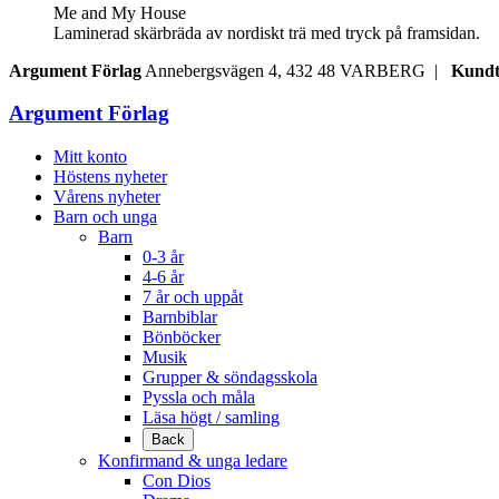
Me and My House
Laminerad skärbräda av nordiskt trä med tryck på framsidan.
Argument Förlag
Annebergsvägen 4, 432 48 VARBERG |
Kundt
Argument Förlag
Mitt konto
Höstens nyheter
Vårens nyheter
Barn och unga
Barn
0-3 år
4-6 år
7 år och uppåt
Barnbiblar
Bönböcker
Musik
Grupper & söndagsskola
Pyssla och måla
Läsa högt / samling
Back
Konfirmand & unga ledare
Con Dios