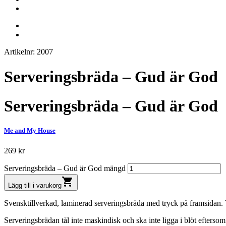
Artikelnr: 2007
Serveringsbräda – Gud är God
Serveringsbräda – Gud är God
Me and My House
269
kr
Serveringsbräda – Gud är God mängd
shopping_cart
Lägg till i varukorg
Svensktillverkad, laminerad serveringsbräda med tryck på framsidan. Ve
Serveringsbrädan tål inte maskindisk och ska inte ligga i blöt eftersom t