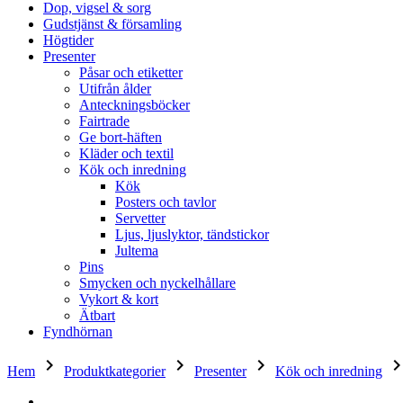
Dop, vigsel & sorg
Gudstjänst & församling
Högtider
Presenter
Påsar och etiketter
Utifrån ålder
Anteckningsböcker
Fairtrade
Ge bort-häften
Kläder och textil
Kök och inredning
Kök
Posters och tavlor
Servetter
Ljus, ljuslyktor, tändstickor
Jultema
Pins
Smycken och nyckelhållare
Vykort & kort
Ätbart
Fyndhörnan
keyboard_arrow_right
keyboard_arrow_right
keyboard_arrow_right
keyboard_arrow_
Hem
Produktkategorier
Presenter
Kök och inredning