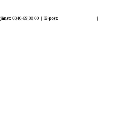
jänst:
0340-69 80 00 |
E-post:
order@argument.se
|
Samtyckesval