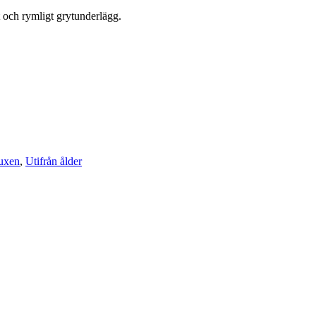
 och rymligt grytunderlägg.
vuxen
,
Utifrån ålder