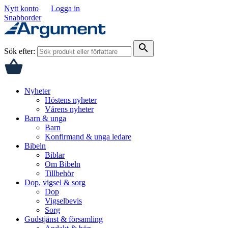
Nytt konto
Logga in
Snabborder
search
Sök efter:
Nyheter
Höstens nyheter
Vårens nyheter
Barn & unga
Barn
Konfirmand & unga ledare
Bibeln
Biblar
Om Bibeln
Tillbehör
Dop, vigsel & sorg
Dop
Vigselbevis
Sorg
Gudstjänst & församling