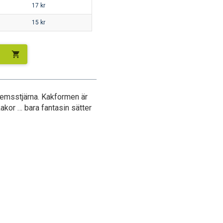
17
kr
15
kr
shopping_cart
emsstjärna. Kakformen är
kor … bara fantasin sätter