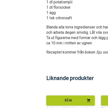
1 dl potatismjöl
1 dl florsocker
1 ägg
1 tsk citronsaft
Blanda alla torra ingredienser och hac
och arbeta degen smidig. Låt vila sva
Ta ut figurerna med formar och lägg
ca 10 min i mitten av ugnen.
Receptet kommer från boken
Sju sor
Liknande produkter
shopping_cart
65
kr