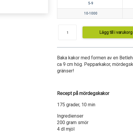
5-9
10-1000
Lägg till i varukorg
Baka kakor med formen av en Betleh
ca 9 cm hög. Pepparkakor, mördegska
gränser!
Recept på mördegskakor
175 grader, 10 min
Ingredienser
200 gram smör
4 dl mjöl