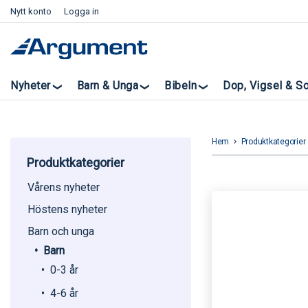
Nytt konto
Logga in
Nyheter
Barn & Unga
Bibeln
Dop, Vigsel & S
Hem
Produktkategorier
keyboard_arrow_right
k
Produktkategorier
Vårens nyheter
Höstens nyheter
Barn och unga
Barn
0-3 år
4-6 år