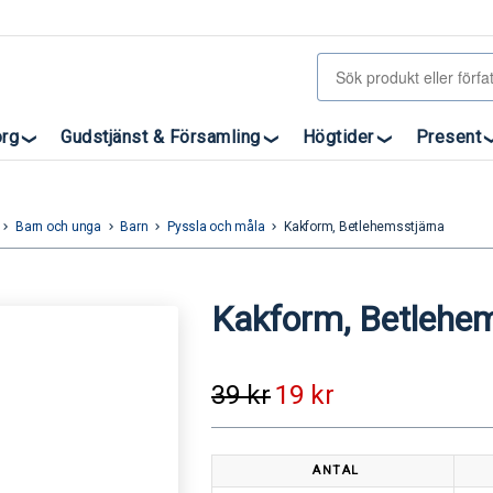
org
Gudstjänst & Församling
Högtider
Present
Barn och unga
Barn
Pyssla och måla
Kakform, Betlehemsstjärna
eyboard_arrow_right
keyboard_arrow_right
keyboard_arrow_right
keyboard_arrow_right
Kakform, Betlehe
39
kr
19
kr
ANTAL