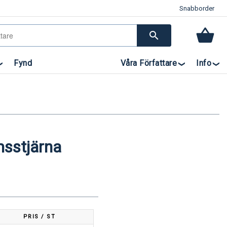
Snabborder
search
Fynd
Våra Författare
Info
msstjärna
PRIS / ST