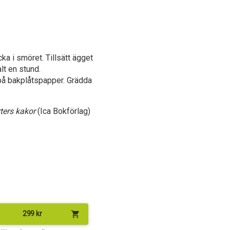
ka i smöret. Tillsätt ägget
lt en stund.
 på bakplåtspapper. Grädda
ters kakor
(Ica Bokförlag)
shopping_cart
299
kr