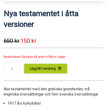
Nya testamentet i åtta
versioner
650
kr
150
kr
Restnoterad. Skickas så snart vi fått in i lager.
shopping_cart
Lägg till i varukorg
Nya testamentet med den grekiska grundtexten, två
engelska översättningar och fem svenska översättningar.
1917 års kyrkobibel