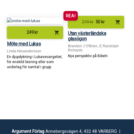
REA!
shopping_cart
249
kr
50
kr
shopping_cart
249
kr
Utan västerländska
glasögon
Möte med Lukas
Brandon J O'Brien, E Randolph
Richards
Linda Alexandersson
Nya perspektiv på Bibeln
En djupdykning i Lukasevangeliet,
för enskild läsning eller som
underlag för samtal i grupp
Argument Förlag
Annebergsvägen 4, 432 48 VARBERG |