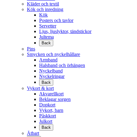
Kläder och textil
Kök och inredning
Kök
Posters och tavlor
Servetter
Ljus, ljuslyktor, tändstickor
Jultema
Back
Pins
Smycken och nyckelhållare
Armband
Halsband och örhängen
Nyckelband
Nyckelringar
Back
Vykort & kort
Akvarellkort
Beklagar sorgen
Dopkort
Vykort, barn
Påskkort
Julkort
Back
Ätbart