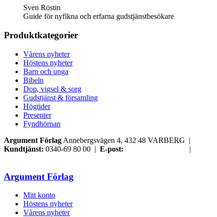
Sven Röstin
Guide för nyfikna och erfarna gudstjänstbesökare
Produktkategorier
Vårens nyheter
Höstens nyheter
Barn och unga
Bibeln
Dop, vigsel & sorg
Gudstjänst & församling
Högtider
Presenter
Fyndhörnan
Argument Förlag
Annebergsvägen 4, 432 48 VARBERG |
Kundtjänst:
0340-69 80 00 |
E-post:
order@argument.se
|
Samtyckesval
Argument Förlag
Mitt konto
Höstens nyheter
Vårens nyheter