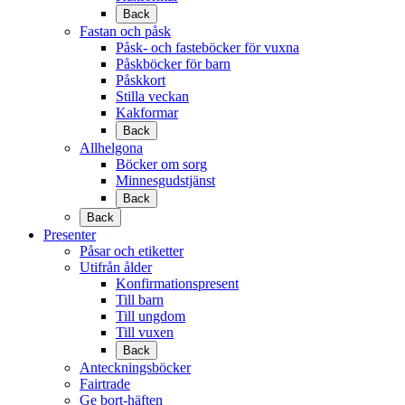
Back
Fastan och påsk
Påsk- och fasteböcker för vuxna
Påskböcker för barn
Påskkort
Stilla veckan
Kakformar
Back
Allhelgona
Böcker om sorg
Minnesgudstjänst
Back
Back
Presenter
Påsar och etiketter
Utifrån ålder
Konfirmationspresent
Till barn
Till ungdom
Till vuxen
Back
Anteckningsböcker
Fairtrade
Ge bort-häften