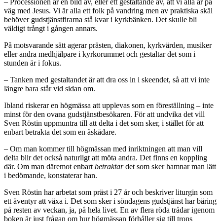
– Processionen är en bild av, eller ett gestaltande av, att vi alla är på
väg med Jesus. Vi är alla ett folk på vandring men av praktiska skäl
behöver gudstjänstfirarna stå kvar i kyrkbänken. Det skulle bli
väldigt trångt i gången annars.
På motsvarande sätt agerar prästen, diakonen, kyrkvärden, musiker
eller andra medhjälpare i kyrkorummet och gestaltar det som i
stunden är i fokus.
– Tanken med gestaltandet är att dra oss in i skeendet, så att vi inte
längre bara står vid sidan om.
Ibland riskerar en högmässa att upplevas som en föreställning – inte
minst för den ovana gudstjänstbesökaren. För att undvika det vill
Sven Röstin uppmuntra till att delta i det som sker, i stället för att
enbart betrakta det som en åskådare.
– Om man kommer till högmässan med inriktningen att man vill
delta blir det också naturligt att möta andra. Det finns en koppling
där. Om man där­emot enbart
betraktar
det som sker hamnar man lätt
i bedömande, konstaterar han.
Sven Röstin har arbetat som präst i 27 år och beskriver liturgin som
ett äventyr att växa i. Det som sker i söndagens gudstjänst har bäring
på resten av veckan, ja, på hela livet. En av flera röda trådar igenom
boken är just frågan om hur högmässan förhåller sig till trons