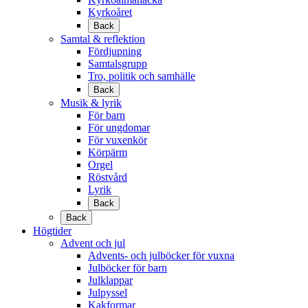
Kyrkoåret
Back
Samtal & reflektion
Fördjupning
Samtalsgrupp
Tro, politik och samhälle
Back
Musik & lyrik
För barn
För ungdomar
För vuxenkör
Körpärm
Orgel
Röstvård
Lyrik
Back
Back
Högtider
Advent och jul
Advents- och julböcker för vuxna
Julböcker för barn
Julklappar
Julpyssel
Kakformar