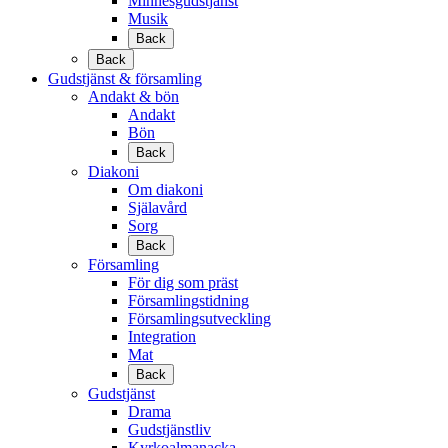
Minnesgudstjänst
Musik
Back
Back
Gudstjänst & församling
Andakt & bön
Andakt
Bön
Back
Diakoni
Om diakoni
Själavård
Sorg
Back
Församling
För dig som präst
Församlingstidning
Församlingsutveckling
Integration
Mat
Back
Gudstjänst
Drama
Gudstjänstliv
Kyrkoalmanacka