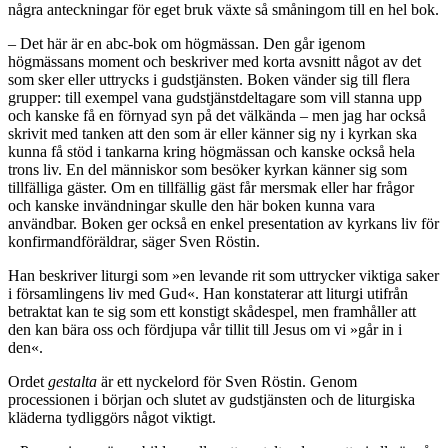
några anteckningar för eget bruk växte så småningom till en hel bok.
– Det här är en abc-bok om högmässan. Den går igenom
högmässans moment och beskriver med korta avsnitt något av det
som sker eller uttrycks i gudstjänsten. Boken vänder sig till flera
grupper: till exempel vana gudstjänstdeltagare som vill stanna upp
och kanske få en förnyad syn på det välkända – men jag har också
skrivit med tanken att den som är eller känner sig ny i kyrkan ska
kunna få stöd i tankarna kring högmässan och kanske också hela
trons liv. En del människor som besöker kyrkan känner sig som
tillfälliga gäster. Om en tillfällig gäst får mer­smak eller har frågor
och kanske invändningar skulle den här boken kunna vara
användbar. Boken ger också en enkel presentation av kyrkans liv för
konfirmandföräldrar, säger Sven Röstin.
Han beskriver liturgi som »en levande rit som uttrycker viktiga saker
i församlingens liv med Gud«. Han konstaterar att liturgi utifrån
betraktat kan te sig som ett konstigt skådespel, men framhåller att
den kan bära oss och fördjupa vår tillit till Jesus om vi »går in i
den«.
Ordet
gestalta
är ett nyckelord för Sven Röstin. Genom
processionen i början och slutet av gudstjänsten och de liturgiska
kläderna tydliggörs något viktigt.