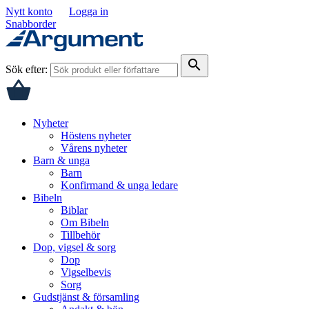
Nytt konto
Logga in
Snabborder
search
Sök efter:
Nyheter
Höstens nyheter
Vårens nyheter
Barn & unga
Barn
Konfirmand & unga ledare
Bibeln
Biblar
Om Bibeln
Tillbehör
Dop, vigsel & sorg
Dop
Vigselbevis
Sorg
Gudstjänst & församling