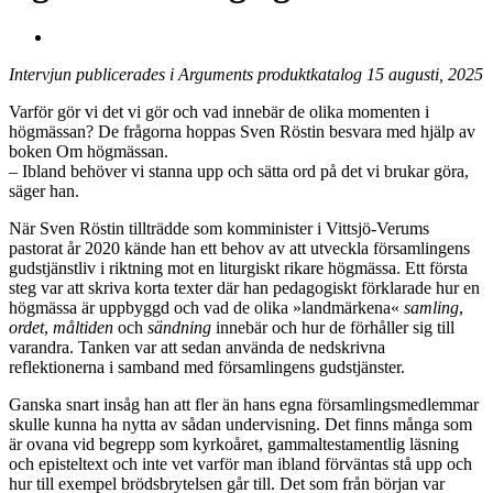
Intervjun publicerades i Arguments produktkatalog 15 augusti, 2025
Varför gör vi det vi gör och vad innebär de olika momenten i
högmässan? De frågorna hoppas Sven Röstin besvara med hjälp av
boken Om högmässan.
– Ibland behöver vi stanna upp och sätta ord på det vi brukar göra,
säger han.
När Sven Röstin tillträdde som komminister i Vittsjö-Verums
pastorat år 2020 kände han ett behov av att utveckla församlingens
gudstjänstliv i riktning mot en liturgiskt rikare högmässa. Ett första
steg var att skriva korta texter där han pedagogiskt förklarade hur en
högmässa är uppbyggd och vad de olika »landmärkena«
samling
,
ordet
,
måltiden
och
sändning
innebär och hur de förhåller sig till
varandra. Tanken var att sedan använda de nedskrivna
reflektionerna i samband med församlingens gudstjänster.
Ganska snart insåg han att fler än hans egna församlingsmedlemmar
skulle kunna ha nytta av sådan undervisning. Det finns många som
är ovana vid begrepp som kyrkoåret, gammaltestamentlig läsning
och episteltext och inte vet varför man ibland förväntas stå upp och
hur till exempel brödsbrytelsen går till. Det som från början var