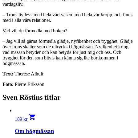
vardagsliv.
– Trons liv levs med hela vårt väsen, med hela vår kropp, och finns
med i alla våra relationer.
Vad vill du förmedla med boken?
– Jag vill så gärna förmedla glädje, nyfikenhet och trygghet. Glädje
över trons skatter som de uttrycks i högmässan. Nyfikenhet kring
vad mässan betyder och kan betyda för just mig och oss. Och
trygghet för den som bitvis kan känna sig lite bortkommen i
högmässan.
Text:
Therése Alhult
Foto:
Pierre Eriksson
Sven Röstins titlar
shopping_cart
189
kr
Om högmässan