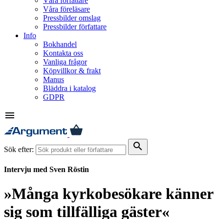
Våra författare
Våra föreläsare
Pressbilder omslag
Pressbilder författare
Info
Bokhandel
Kontakta oss
Vanliga frågor
Köpvillkor & frakt
Manus
Bläddra i katalog
GDPR
menu
search
Sök efter:
Intervju med Sven Röstin
»Många kyrkobesökare känner
sig som tillfälliga gäster«