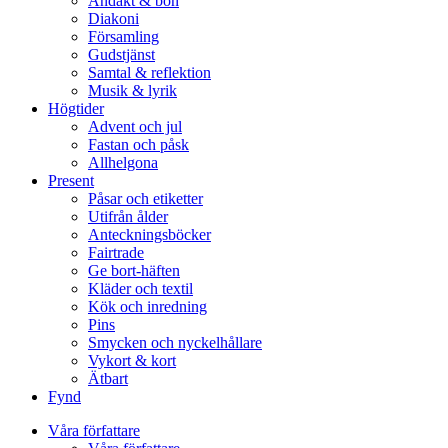
Andakt & bön
Diakoni
Församling
Gudstjänst
Samtal & reflektion
Musik & lyrik
Högtider
Advent och jul
Fastan och påsk
Allhelgona
Present
Påsar och etiketter
Utifrån ålder
Anteckningsböcker
Fairtrade
Ge bort-häften
Kläder och textil
Kök och inredning
Pins
Smycken och nyckelhållare
Vykort & kort
Ätbart
Fynd
Våra författare