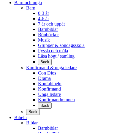
Barn och unga
Barn
0-3 år
4-6 år
7 år och uppåt
Barnbiblar
Bönböcker
Musik
Grupper & söndagsskola
Pyssla och måla
Läsa högt / samling
Back
Konfirmand & unga ledare
Con Dios
Drama
Konfabibeln
Konfirmand
Unga ledare
Konfirmandminnen
Back
Back
Bibeln
Biblar
Barnbiblar