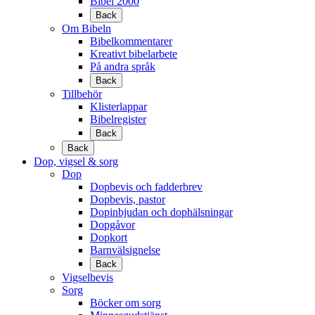
Bibel 2000
Back
Om Bibeln
Bibelkommentarer
Kreativt bibelarbete
På andra språk
Back
Tillbehör
Klisterlappar
Bibelregister
Back
Back
Dop, vigsel & sorg
Dop
Dopbevis och fadderbrev
Dopbevis, pastor
Dopinbjudan och dophälsningar
Dopgåvor
Dopkort
Barnvälsignelse
Back
Vigselbevis
Sorg
Böcker om sorg