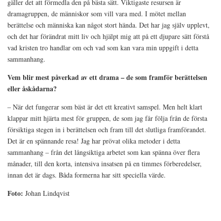
gäller det att förmedla den på bästa sätt. Viktigaste resursen är
dramagruppen, de människor som vill vara med. I mötet mellan
berättelse och människa kan något stort hända. Det har jag själv upplevt,
och det har förändrat mitt liv och hjälpt mig att på ett djupare sätt förstå
vad kristen tro handlar om och vad som kan vara min uppgift i detta
sammanhang.
Vem blir mest påverkad av ett drama – de som framför berättelsen
eller åskådarna?
– När det fungerar som bäst är det ett kreativt samspel. Men helt klart
klappar mitt hjärta mest för gruppen, de som jag får följa från de första
försiktiga stegen in i berättelsen och fram till det slutliga framförandet.
Det är en spännande resa! Jag har prövat olika metoder i detta
sammanhang – från det långsiktiga arbetet som kan spänna över flera
månader, till den korta, intensiva insatsen på en timmes förberedelser,
innan det är dags. Båda formerna har sitt speciella värde.
Foto:
Johan Lindqvist