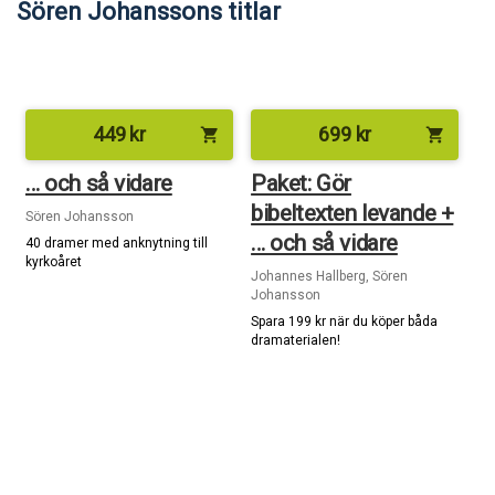
Sören Johanssons titlar
449
kr
699
kr
shopping_cart
shopping_cart
… och så vidare
Paket: Gör
bibeltexten levande +
Sören Johansson
… och så vidare
40 dramer med anknytning till
kyrkoåret
Johannes Hallberg, Sören
Johansson
Spara 199 kr när du köper båda
dramaterialen!