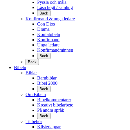
Pyssla och måla
Läsa högt / samling
Back
Konfirmand & unga ledare
Con Dios
Drama
Konfabibeln
Konfirmand
Unga ledare
Konfirmandminnen
Back
Back
Bibeln
Biblar
Barnbiblar
Bibel 2000
Back
Om Bibeln
Bibelkommentarer
Kreativt bibelarbete
På andra språk
Back
Tillbehör
Klisterlappar