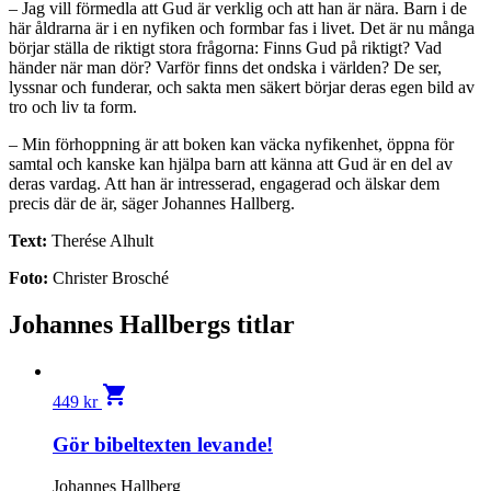
– Jag vill förmedla att Gud är verklig och att han är nära. Barn i de
här åldrarna är i en nyfiken och formbar fas i livet. Det är nu många
börjar ställa de riktigt stora frågorna: Finns Gud på riktigt? Vad
händer när man dör? Varför finns det ondska i världen? De ser,
lyssnar och funderar, och sakta men säkert börjar deras egen bild av
tro och liv ta form.
– Min förhoppning är att boken kan väcka nyfikenhet, öppna för
samtal och kanske kan hjälpa barn att känna att Gud är en del av
deras vardag. Att han är intresserad, engagerad och älskar dem
precis där de är, säger Johannes Hallberg.
Text:
Therése Alhult
Foto:
Christer Brosché
Johannes Hallbergs titlar
shopping_cart
449
kr
Gör bibeltexten levande!
Johannes Hallberg