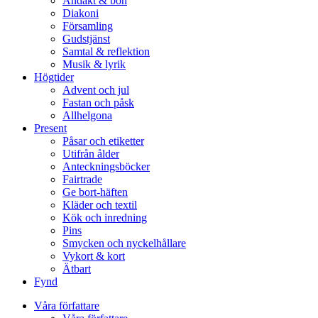
Andakt & bön
Diakoni
Församling
Gudstjänst
Samtal & reflektion
Musik & lyrik
Högtider
Advent och jul
Fastan och påsk
Allhelgona
Present
Påsar och etiketter
Utifrån ålder
Anteckningsböcker
Fairtrade
Ge bort-häften
Kläder och textil
Kök och inredning
Pins
Smycken och nyckelhållare
Vykort & kort
Ätbart
Fynd
Våra författare