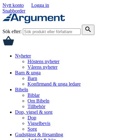
Nytt konto
Logga in
Snabborder
search
Sök efter:
Nyheter
Höstens nyheter
Vårens nyheter
Barn & unga
Barn
Konfirmand & unga ledare
Bibeln
Biblar
Om Bibeln
Tillbehör
Dop, vigsel & sorg
Dop
Vigselbevis
Sorg
Gudstjänst & församling