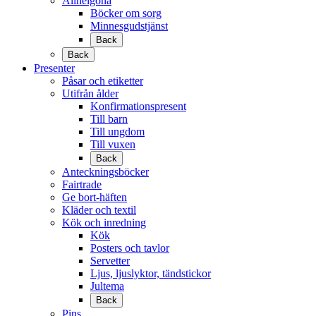
Allhelgona
Böcker om sorg
Minnesgudstjänst
Back
Back
Presenter
Påsar och etiketter
Utifrån ålder
Konfirmationspresent
Till barn
Till ungdom
Till vuxen
Back
Anteckningsböcker
Fairtrade
Ge bort-häften
Kläder och textil
Kök och inredning
Kök
Posters och tavlor
Servetter
Ljus, ljuslyktor, tändstickor
Jultema
Back
Pins