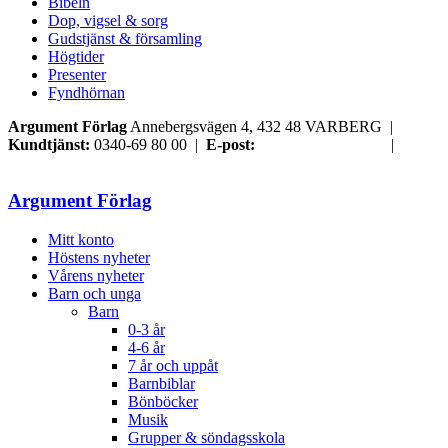
Bibeln
Dop, vigsel & sorg
Gudstjänst & församling
Högtider
Presenter
Fyndhörnan
Argument Förlag
Annebergsvägen 4, 432 48 VARBERG |
Kundtjänst:
0340-69 80 00 |
E-post:
order@argument.se
|
Samtyckesval
Argument Förlag
Mitt konto
Höstens nyheter
Vårens nyheter
Barn och unga
Barn
0-3 år
4-6 år
7 år och uppåt
Barnbiblar
Bönböcker
Musik
Grupper & söndagsskola