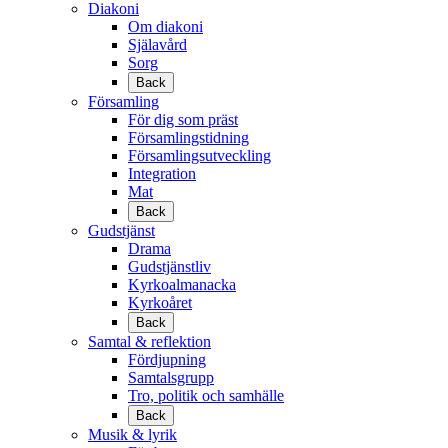
Diakoni
Om diakoni
Själavård
Sorg
Back
Församling
För dig som präst
Församlingstidning
Församlingsutveckling
Integration
Mat
Back
Gudstjänst
Drama
Gudstjänstliv
Kyrkoalmanacka
Kyrkoåret
Back
Samtal & reflektion
Fördjupning
Samtalsgrupp
Tro, politik och samhälle
Back
Musik & lyrik