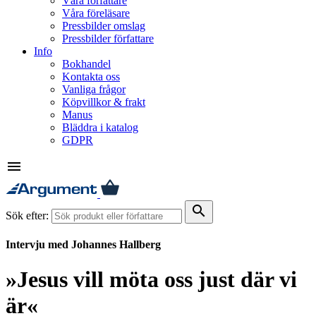
Våra författare
Våra föreläsare
Pressbilder omslag
Pressbilder författare
Info
Bokhandel
Kontakta oss
Vanliga frågor
Köpvillkor & frakt
Manus
Bläddra i katalog
GDPR
menu
search
Sök efter:
Intervju med Johannes Hallberg
»Jesus vill möta oss just där vi
är«