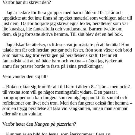
Varför har du skrivit den?
– Jag är ledare för flera grupper med barn i åldern 10–12 år och
upptäckte att det inte finns så mycket material som verkligen talar till
just dem. Därför började jag skriva egna texter, berättelser som var
lite knasiga, lite fantasi­fulla och vardagsnära. Barnen tyckte om
dem, så jag fortsatte skriva hemma. Till slut blev det en hel bok.
– Jag älskar berättelser, och Jesus var ju mästare på att berätta! Han
talade om får och herdar, pengar och fester, frön som växer och bröd
som mättar. Jag tror verkligen på berättelsens kraft. Det är ett
fantastiskt sätt att nå både barn och vuxna – något jag tycker att
ännu fler präster borde ta fasta på i sina predikningar.
Vem vänder den sig till?
– Boken riktar sig framför allt till barn i åldern 8–12 år – men också
till vuxna som vill ge något meningsfullt vidare. Den passar i
barngrupper och kan fungera som en utgångspunkt för samtal och
reflektioner om livet och tron. Men den fungerar också fint hemma –
som en trygg berättelse att läsa vid sängkanten, innan man somnar
eller när man vaknar.
Varför heter den
Kungen på pizzerian
?
– Kungen är en bild för Jesus, som återkommer i flera av