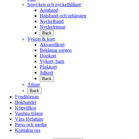
Smycken och nyckelhållare
Armband
Halsband och örhängen
Nyckelband
Nyckelringar
Back
Vykort & kort
Akvarellkort
Beklagar sorgen
Dopkort
Vykort, barn
Påskkort
Julkort
Back
Ätbart
Back
Fyndhörnan
Bokhandel
Köpvillkor
Vanliga frågor
Våra författare
Press och media
Kontakta oss