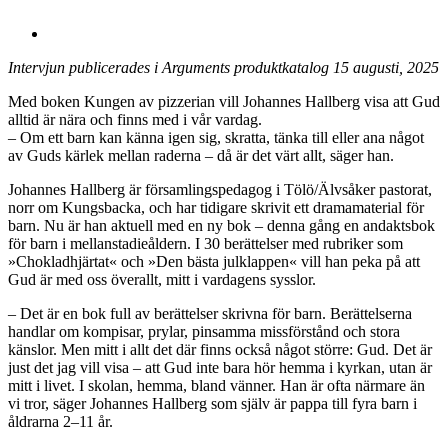
Intervjun publicerades i Arguments produktkatalog 15 augusti, 2025
Med boken Kungen av pizzerian vill Johannes Hallberg visa att Gud
alltid är nära och finns med i vår vardag.
– Om ett barn kan känna igen sig, skratta, tänka till eller ana något
av Guds kärlek mellan raderna – då är det värt allt, säger han.
Johannes Hallberg är församlingspedagog i Tölö/Älvsåker pastorat,
norr om Kungsbacka, och har tidigare skrivit ett drama­material för
barn. Nu är han aktuell med en ny bok – denna gång en andaktsbok
för barn i mellanstadieåldern. I 30 berättelser med rubriker som
»Chokladhjärtat« och »Den bästa julklappen« vill han peka på att
Gud är med oss överallt, mitt i vardagens sysslor.
– Det är en bok full av berättelser skrivna för barn. Berättelserna
handlar om kompisar, prylar, pinsamma missförstånd och stora
känslor. Men mitt i allt det där finns också något större: Gud. Det är
just det jag vill visa – att Gud inte bara hör hemma i kyrkan, utan är
mitt i livet. I skolan, hemma, bland vänner. Han är ofta närmare än
vi tror, säger Johannes Hallberg som själv är pappa till fyra barn i
åldrarna 2–11 år.