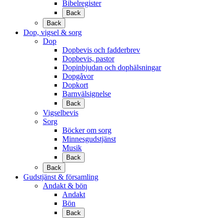
Bibelregister
Back
Back
Dop, vigsel & sorg
Dop
Dopbevis och fadderbrev
Dopbevis, pastor
Dopinbjudan och dophälsningar
Dopgåvor
Dopkort
Barnvälsignelse
Back
Vigselbevis
Sorg
Böcker om sorg
Minnesgudstjänst
Musik
Back
Back
Gudstjänst & församling
Andakt & bön
Andakt
Bön
Back