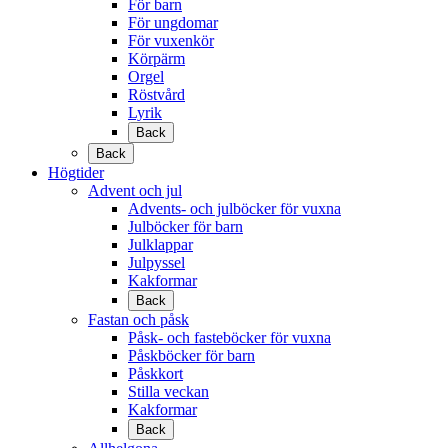
För barn
För ungdomar
För vuxenkör
Körpärm
Orgel
Röstvård
Lyrik
Back
Back
Högtider
Advent och jul
Advents- och julböcker för vuxna
Julböcker för barn
Julklappar
Julpyssel
Kakformar
Back
Fastan och påsk
Påsk- och fasteböcker för vuxna
Påskböcker för barn
Påskkort
Stilla veckan
Kakformar
Back