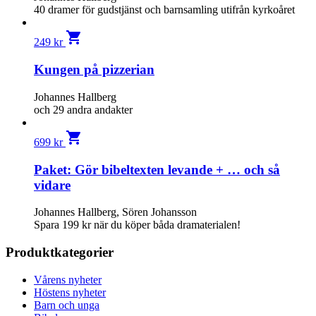
40 dramer för gudstjänst och barnsamling utifrån kyrkoåret
shopping_cart
249
kr
Kungen på pizzerian
Johannes Hallberg
och 29 andra andakter
shopping_cart
699
kr
Paket: Gör bibeltexten levande + … och så
vidare
Johannes Hallberg, Sören Johansson
Spara 199 kr när du köper båda dramaterialen!
Produktkategorier
Vårens nyheter
Höstens nyheter
Barn och unga