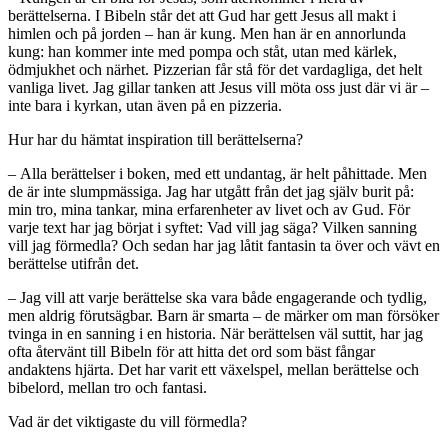
berättelserna. I Bibeln står det att Gud har gett Jesus all makt i
himlen och på jorden – han är kung. Men han är en annorlunda
kung: han kommer inte med pompa och ståt, utan med kärlek,
ödmjukhet och närhet. Pizzerian får stå för det vardagliga, det helt
vanliga livet. Jag gillar tanken att Jesus vill möta oss just där vi är –
inte bara i kyrkan, utan även på en pizzeria.
Hur har du hämtat inspiration till berättelserna?
– Alla berättelser i boken, med ett undantag, är helt påhittade. Men
de är inte slumpmässiga. Jag har utgått från det jag själv burit på:
min tro, mina tankar, mina erfarenheter av livet och av Gud. För
varje text har jag börjat i syftet: Vad vill jag säga? Vilken sanning
vill jag förmedla? Och sedan har jag låtit fantasin ta över och vävt en
berättelse utifrån det.
– Jag vill att varje berättelse ska vara både engagerande och tydlig,
men aldrig förutsägbar. Barn är smarta – de märker om man försöker
tvinga in en sanning i en historia. När berättelsen väl suttit, har jag
ofta återvänt till Bibeln för att hitta det ord som bäst fångar
andaktens hjärta. Det har varit ett växelspel, mellan berättelse och
bibelord, mellan tro och fantasi.
Vad är det viktigaste du vill förmedla?