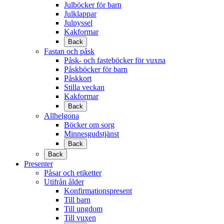
Julböcker för barn
Julklappar
Julpyssel
Kakformar
Back
Fastan och påsk
Påsk- och fasteböcker för vuxna
Påskböcker för barn
Påskkort
Stilla veckan
Kakformar
Back
Allhelgona
Böcker om sorg
Minnesgudstjänst
Back
Back
Presenter
Påsar och etiketter
Utifrån ålder
Konfirmationspresent
Till barn
Till ungdom
Till vuxen