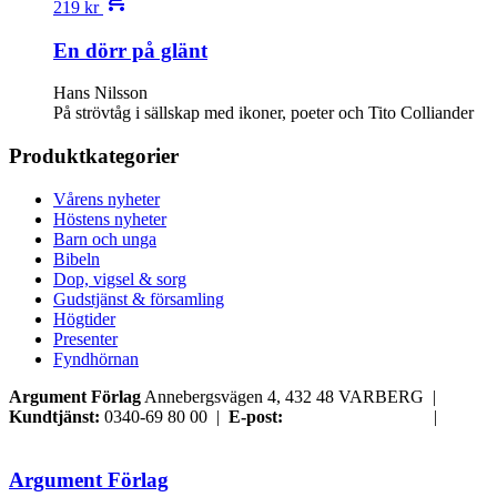
219
kr
En dörr på glänt
Hans Nilsson
På strövtåg i sällskap med ikoner, poeter och Tito Colliander
Produktkategorier
Vårens nyheter
Höstens nyheter
Barn och unga
Bibeln
Dop, vigsel & sorg
Gudstjänst & församling
Högtider
Presenter
Fyndhörnan
Argument Förlag
Annebergsvägen 4, 432 48 VARBERG |
Kundtjänst:
0340-69 80 00 |
E-post:
order@argument.se
|
Samtyckesval
Argument Förlag