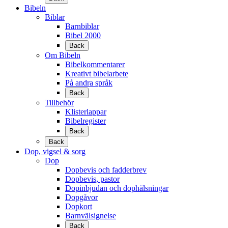
Bibeln
Biblar
Barnbiblar
Bibel 2000
Back
Om Bibeln
Bibelkommentarer
Kreativt bibelarbete
På andra språk
Back
Tillbehör
Klisterlappar
Bibelregister
Back
Back
Dop, vigsel & sorg
Dop
Dopbevis och fadderbrev
Dopbevis, pastor
Dopinbjudan och dophälsningar
Dopgåvor
Dopkort
Barnvälsignelse
Back