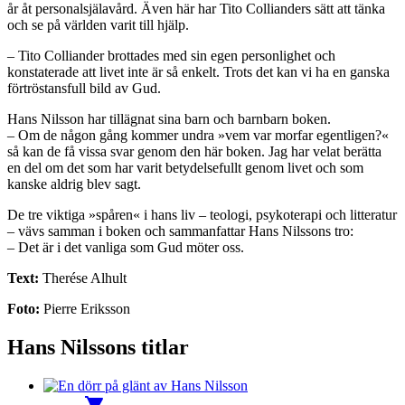
år åt personalsjälavård. Även här har Tito Collianders sätt att tänka
och se på världen varit till hjälp.
– Tito Colliander brottades med sin egen personlighet och
konstaterade att livet inte är så enkelt. Trots det kan vi ha en ganska
förtröstansfull bild av Gud.
Hans Nilsson har tillägnat sina barn och barnbarn boken.
– Om de någon gång kommer undra »vem var morfar egentligen?«
så kan de få vissa svar genom den här boken. Jag har velat berätta
en del om det som har varit betydelsefullt genom livet och som
kanske aldrig blev sagt.
De tre viktiga »spåren« i hans liv – teologi, psykoterapi och litteratur
– vävs samman i boken och sammanfattar Hans Nilssons tro:
– Det är i det vanliga som Gud möter oss.
Text:
Therése Alhult
Foto:
Pierre Eriksson
Hans Nilssons titlar
shopping_cart