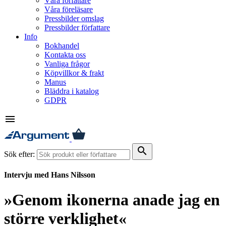
Våra författare
Våra föreläsare
Pressbilder omslag
Pressbilder författare
Info
Bokhandel
Kontakta oss
Vanliga frågor
Köpvillkor & frakt
Manus
Bläddra i katalog
GDPR
menu
search
Sök efter:
Intervju med Hans Nilsson
»Genom ikonerna anade jag en
större verklighet«