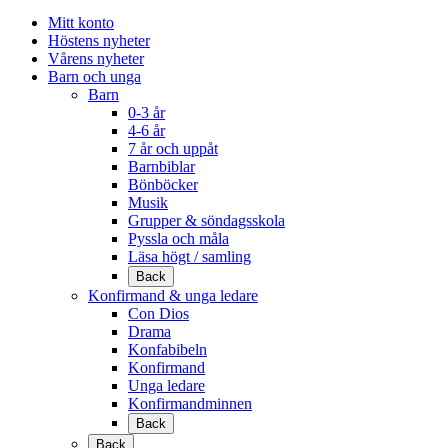
Mitt konto
Höstens nyheter
Vårens nyheter
Barn och unga
Barn
0-3 år
4-6 år
7 år och uppåt
Barnbiblar
Bönböcker
Musik
Grupper & söndagsskola
Pyssla och måla
Läsa högt / samling
Back
Konfirmand & unga ledare
Con Dios
Drama
Konfabibeln
Konfirmand
Unga ledare
Konfirmandminnen
Back
Back