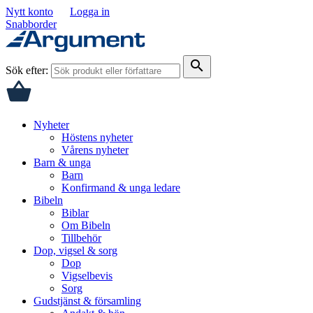
Nytt konto
Logga in
Snabborder
search
Sök efter:
Nyheter
Höstens nyheter
Vårens nyheter
Barn & unga
Barn
Konfirmand & unga ledare
Bibeln
Biblar
Om Bibeln
Tillbehör
Dop, vigsel & sorg
Dop
Vigselbevis
Sorg
Gudstjänst & församling