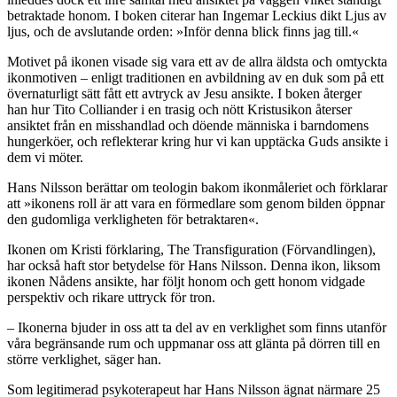
betraktade honom. I boken citerar han Ingemar Leckius dikt Ljus av
ljus, och de avslutande orden: »Inför denna blick finns jag till.«
Motivet på ikonen visade sig vara ett av de allra äldsta och omtyckta
ikonmotiven – enligt traditionen en avbildning av en duk som på ett
övernaturligt sätt fått ett avtryck av Jesu ansikte. I boken återger
han hur Tito Colliander i en trasig och nött Kristusikon återser
ansiktet från en misshandlad och döende människa i barndomens
hungerköer, och reflekterar kring hur vi kan upptäcka Guds ansikte i
dem vi möter.
Hans Nilsson berättar om teologin bakom ikonmåleriet och förklarar
att »ikonens roll är att vara en förmedlare som genom bilden öppnar
den gudomliga verkligheten för betraktaren«.
Ikonen om Kristi förklaring, The Transfiguration (Förvandlingen),
har också haft stor betydelse för Hans Nilsson. Denna ikon, liksom
ikonen Nådens ansikte, har följt honom och gett honom vidgade
perspektiv och rikare uttryck för tron.
– Ikonerna bjuder in oss att ta del av en verklighet som finns utanför
våra begränsande rum och uppmanar oss att glänta på dörren till en
större verklighet, säger han.
Som legitimerad psykoterapeut har Hans Nilsson ägnat närmare 25