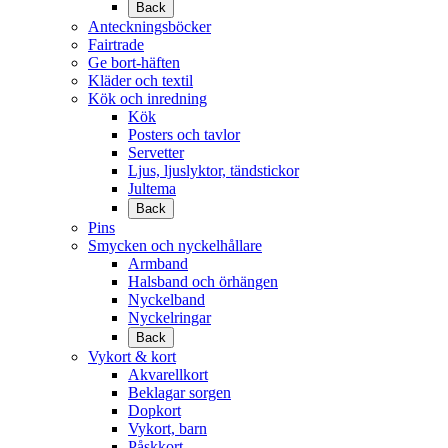
Back
Anteckningsböcker
Fairtrade
Ge bort-häften
Kläder och textil
Kök och inredning
Kök
Posters och tavlor
Servetter
Ljus, ljuslyktor, tändstickor
Jultema
Back
Pins
Smycken och nyckelhållare
Armband
Halsband och örhängen
Nyckelband
Nyckelringar
Back
Vykort & kort
Akvarellkort
Beklagar sorgen
Dopkort
Vykort, barn
Påskkort