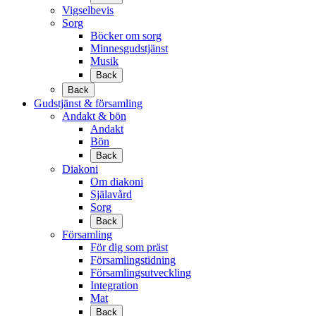
Vigselbevis
Sorg
Böcker om sorg
Minnesgudstjänst
Musik
Back
Back
Gudstjänst & församling
Andakt & bön
Andakt
Bön
Back
Diakoni
Om diakoni
Själavård
Sorg
Back
Församling
För dig som präst
Församlingstidning
Församlingsutveckling
Integration
Mat
Back