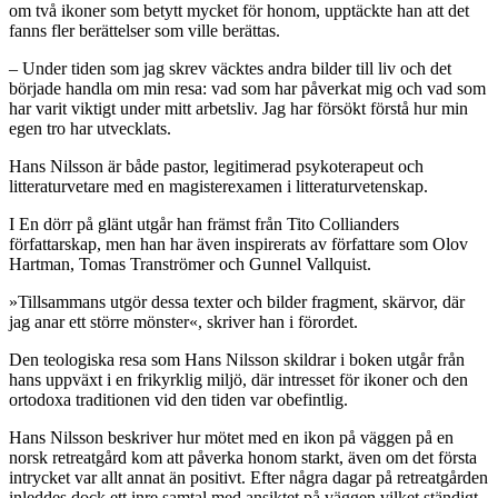
om två ikoner som betytt mycket för honom, upptäckte han att det
fanns fler berättelser som ville berättas.
– Under tiden som jag skrev väcktes andra bilder till liv och det
började handla om min resa: vad som har påverkat mig och vad som
har varit viktigt under mitt arbetsliv. Jag har försökt förstå hur min
egen tro har utvecklats.
Hans Nilsson är både pastor, legitimerad psykoterapeut och
litteraturvetare med en magisterexamen i litteraturvetenskap.
I En dörr på glänt utgår han främst från Tito Collianders
författarskap, men han har även inspirerats av författare som Olov
Hartman, Tomas Tranströmer och Gunnel Vallquist.
»Tillsammans utgör dessa texter och bilder fragment, skärvor, där
jag anar ett större mönster«, skriver han i förordet.
Den teologiska resa som Hans Nilsson skildrar i boken utgår från
hans uppväxt i en frikyrklig miljö, där intresset för ikoner och den
ortodoxa traditionen vid den tiden var obefintlig.
Hans Nilsson beskriver hur mötet med en ikon på väggen på en
norsk retreatgård kom att påverka honom starkt, även om det första
intrycket var allt annat än positivt. Efter några dagar på retreatgården
inleddes dock ett inre samtal med ansiktet på väggen vilket ständigt