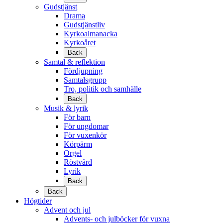
Gudstjänst
Drama
Gudstjänstliv
Kyrkoalmanacka
Kyrkoåret
Back
Samtal & reflektion
Fördjupning
Samtalsgrupp
Tro, politik och samhälle
Back
Musik & lyrik
För barn
För ungdomar
För vuxenkör
Körpärm
Orgel
Röstvård
Lyrik
Back
Back
Högtider
Advent och jul
Advents- och julböcker för vuxna