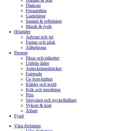
Andakt & bön
Diakoni
Församling
Gudstjänst
Samtal & reflektion
Musik & lyrik
Högtider
Advent och jul
Fastan och påsk
Allhelgona
Present
Påsar och etiketter
Utifrån ålder
Anteckningsböcker
Fairtrade
Ge bort-häften
Kläder och textil
Kök och inredning
Pins
Smycken och nyckelhållare
Vykort & kort
Ätbart
Fynd
Våra författare