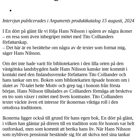
Intervjun publicerades i Arguments produktkatalog 15 augusti, 2024
I En dörr på glänt får vi följa Hans Nilsson i spåren av några ikoner
– en resa som även inbegriper mötet med Tito Collianders
författarskap.
– Det här är en berättelse om några av de texter som format mig,
säger Hans Nilsson.
Om det inte hade varit för bibliotekarien i den lilla orten på den
västgötska landsbygden hade Hans Nilsson kanske inte kommit i
kontakt med den finlandssvenske författaren Tito Colliander och
hans tankar om tro. Boken som bibliotekarien tipsade honom om i
slutet av 70-talet hette Motiv och grep tag i honom från första
början. Hans Nilsson tilltalades av Collianders förmåga att beskriva
en tro som växer i mötet med livets kontraster. Tito Collianders
texter väckte även ett intresse för ikonernas viktiga roll i den
ortodoxa traditionen.
Ikonerna ligger också till grund för hans egen bok, En dörr på glänt,
i vilken han gläntar på dörren till en tradition som för honom var helt
outforskad, men som kommit att berika hans liv. När Hans Nilsson
som nybliven pensionär bestämde sig för att skriva ned sina tankar