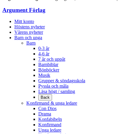
Argument Förlag
Mitt konto
Höstens nyheter
Vårens nyheter
Barn och unga
Barn
0-3 år
4-6 år
7 år och uppåt
Barnbiblar
Bönböcker
Musik
Grupper & söndagsskola
Pyssla och måla
Läsa högt / samling
Back
Konfirmand & unga ledare
Con Dios
Drama
Konfabibeln
Konfirmand
Unga ledare