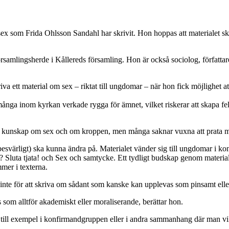
sex som Frida Ohlsson Sandahl har skrivit. Hon hoppas att materialet ska
församlingsherde i Kållereds församling. Hon är också sociolog, författ
va ett material om sex – riktat till ungdomar – när hon fick möjlighet at
ånga inom kyrkan verkade rygga för ämnet, vilket riskerar att skapa fela
et kunskap om sex och om kroppen, men många saknar vuxna att prata m
esvärligt) ska kunna ändra på. Materialet vänder sig till ungdomar i k
Sluta tjata! och Sex och samtycke. Ett tydligt budskap genom materialet ä
mer i texterna.
 inte för att skriva om sådant som kanske kan upplevas som pinsamt eller
 som alltför akademiskt eller moraliserande, berättar hon.
 till exempel i konfirmandgruppen eller i andra sammanhang där man vill