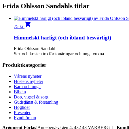
Frida Ohlsson Sandahls titlar
shopping_cart
75
kr
Himmelskt härligt (och ibland besvärligt)
Frida Ohlsson Sandahl
Sex och kristen tro för tonåringar och unga vuxna
Produktkategorier
Vårens nyheter
Höstens nyheter
Barn och unga
Bibeln
Dop, vigsel & sorg
Gudstjänst & församling
Högtider
Presenter
Fyndhörnan
Argument Förlag
Annebergsvägen 4, 432 48 VARBERG |
Kundt