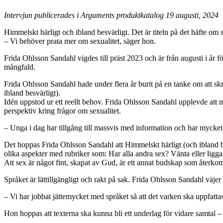
Intervjun publicerades i Arguments produktkatalog 19 augusti, 2024
Himmelskt härligt och ibland besvärligt. Det är titeln på det häfte om 
– Vi behöver prata mer om sexualitet, säger hon.
Frida Ohlsson Sandahl vigdes till präst 2023 och är från augusti i år 
mångfald.
Frida Ohlsson Sandahl hade under flera år burit på en tanke om att skri
ibland besvärligt).
Idén uppstod ur ett reellt behov. Frida Ohlsson Sandahl upplevde att m
perspektiv kring frågor om sexualitet.
– Unga i dag har tillgång till massvis med information och har myck
Det hoppas Frida Ohlsson Sandahl att Himmelskt härligt (och ibland b
olika aspekter med rubriker som: Har alla andra sex? Vänta eller ligga? 
Att sex är något fint, skapat av Gud, är ett annat budskap som återkom
Språket är lättillgängligt och rakt på sak. Frida Ohlsson Sandahl väjer
– Vi har jobbat jättemycket med språket så att det varken ska uppfattas
Hon hoppas att texterna ska kunna bli ett underlag för vidare samtal –