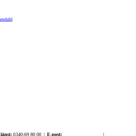
jänst:
0340-69 80 00 |
E-post:
order@argument.se
|
Samtyckesval