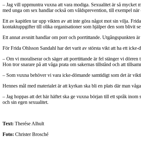
– Jag vill uppmuntra vuxna att vara modiga. Sexualitet är så mycket me
med unga om sex handlar också om våldsprevention, till exempel när 
Ett av kapitlen tar upp vikten av att inte göra något mot sin vilja. Fri
kontaktuppgifter till olika organisationer som hjälper den som blivit se
Ett annat avsnitt handlar om porr och porrtittande. Utgångspunkten är att
För Frida Ohlsson Sandahl har det varit av största vikt att ha ett icke-d
– Om vi moraliserar och säger att porrtittande är fel stänger vi dörren t
Hon tror snarare på att våga prata om sakernas tillstånd och att tills
– Som vuxna behöver vi vara icke-dömande samtidigt som det är viktigt 
Hennes mål med materialet är att kyrkan ska bli en plats där man vågar p
– Jag hoppas att det här häftet ska ge vuxna början till ett språk inom 
och sin egen sexualitet.
Text:
Therése Alhult
Foto:
Christer Brosché