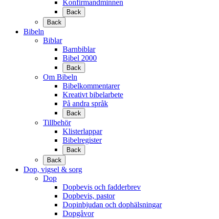
Konfirmandminnen
Back
Back
Bibeln
Biblar
Barnbiblar
Bibel 2000
Back
Om Bibeln
Bibelkommentarer
Kreativt bibelarbete
På andra språk
Back
Tillbehör
Klisterlappar
Bibelregister
Back
Back
Dop, vigsel & sorg
Dop
Dopbevis och fadderbrev
Dopbevis, pastor
Dopinbjudan och dophälsningar
Dopgåvor