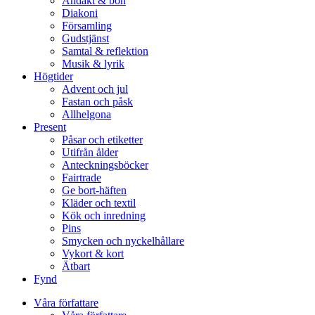
Andakt & bön
Diakoni
Församling
Gudstjänst
Samtal & reflektion
Musik & lyrik
Högtider
Advent och jul
Fastan och påsk
Allhelgona
Present
Påsar och etiketter
Utifrån ålder
Anteckningsböcker
Fairtrade
Ge bort-häften
Kläder och textil
Kök och inredning
Pins
Smycken och nyckelhållare
Vykort & kort
Ätbart
Fynd
Våra författare