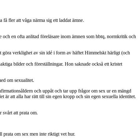
 få fler att våga närma sig ett laddat ämne.
are och en ofta anlitad föreläsare inom ämnen som hbtq, normkritik och
t göra verklighet av sin idé i form av häftet Himmelskt härligt (och
ktiga bilder och föreställningar. Hon saknade också ett kristet
ed om sexualitet.
onfirmationsåldern och uppåt och tar upp frågor om sex ur en mängd
r att alla har rätt till sin egen kropp och sin egen sexuella identitet.
 svårt att prata om.
 prata om sex men inte riktigt vet hur.