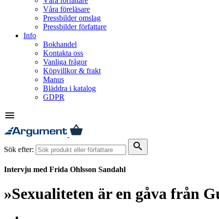
Våra författare
Våra föreläsare
Pressbilder omslag
Pressbilder författare
Info
Bokhandel
Kontakta oss
Vanliga frågor
Köpvillkor & frakt
Manus
Bläddra i katalog
GDPR
menu
search
Sök efter:
Intervju med Frida Ohlsson Sandahl
»Sexualiteten är en gåva från 