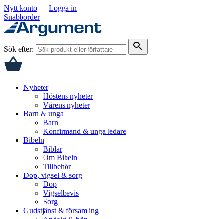
Nytt konto
Logga in
Snabborder
search
Sök efter:
Nyheter
Höstens nyheter
Vårens nyheter
Barn & unga
Barn
Konfirmand & unga ledare
Bibeln
Biblar
Om Bibeln
Tillbehör
Dop, vigsel & sorg
Dop
Vigselbevis
Sorg
Gudstjänst & församling