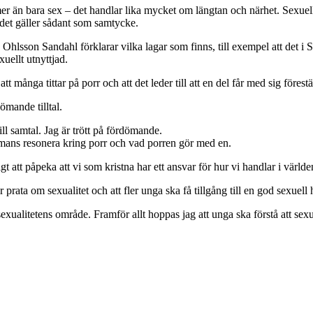
r än bara sex – det handlar lika mycket om längtan och närhet. Sexuell h
det gäller sådant som samtycke.
da Ohlsson Sandahl förklarar vilka lagar som finns, till exempel att det i 
xuellt utnyttjad.
 många tittar på porr och att det leder till att en del får med sig förest
ömande tilltal.
ill samtal. Jag är trött på fördömande.
ammans resonera kring porr och vad porren gör med en.
att påpeka att vi som kristna har ett ansvar för hur vi handlar i världe
rata om sexualitet och att fler unga ska få tillgång till en god sexuell 
sexualitetens område. Framför allt hoppas jag att unga ska förstå att sexu