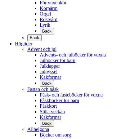
För vuxenkör
Körpärm
Orgel
Röstvård
Lyrik
Back
Back
Högtider
Advent och jul
Advents- och julböcker för vuxna
Julböcker för barn
Julklappar
Julpyssel
Kakformar
Back
Fastan och påsk
Påsk- och fasteböcker för vuxna
Påskböcker för barn
Påskkort
Stilla veckan
Kakformar
Back
Allhelgona
Böcker om sorg