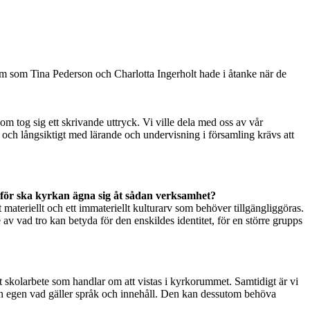
dem som Tina Pederson och Charlotta Ingerholt hade i åtanke när de
 som tog sig ett skrivande uttryck. Vi ville dela med oss av vår
t och långsiktigt med lärande och undervisning i församling krävs att
ör ska kyrkan ägna sig åt sådan verksamhet?
materiellt och ett immateriellt kulturarv som behöver tillgängliggöras.
av vad tro kan betyda för den enskildes identitet, för en större grupps
ett skolarbete som handlar om att vistas i kyrkorummet. Samtidigt är vi
 sin egen vad gäller språk och innehåll. Den kan dessutom behöva