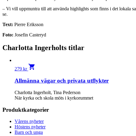
– Vi vill uppmuntra till att använda highlights som finns i det lokala s
se.
Text:
Pierre Eriksson
Foto:
Josefin Casteryd
Charlotta Ingerholts titlar
shopping_cart
279
kr
Allmänna vägar och privata utflykter
Charlotta Ingerholt, Tina Pederson
När kyrka och skola möts i kyrkorummet
Produktkategorier
Vårens nyheter
Höstens nyheter
Barn och unga