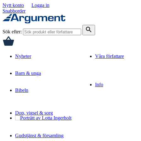
Nytt konto
Logga in
Snabborder
search
Sök efter:
Nyheter
Våra författare
Barn & unga
Info
Bibeln
Dop, vigsel & sorg
Gudstjänst & församling