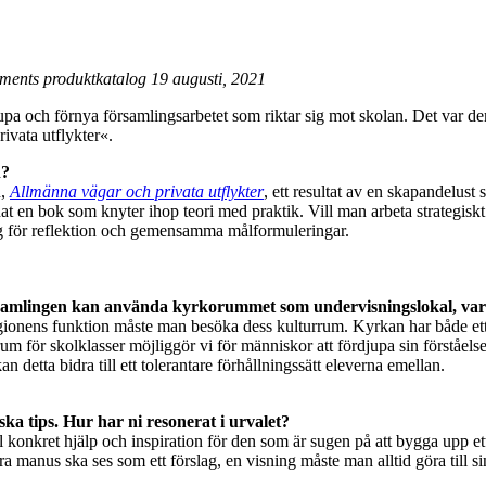
uments produktkatalog 19 augusti, 2021
jupa och förnya församlingsarbetet som riktar sig mot skolan. Det var 
ivata utflykter«.
n?
n,
Allmänna vägar och privata utflykter
, ett resultat av en skapandelust
nat en bok som knyter ihop teori med praktik. Vill man arbeta strategisk
slag för reflektion och gemensamma målformuleringar.
amlingen kan använda kyrkorummet som undervisningslokal, varf
ligionens funktion måste man besöka dess kulturrum. Kyrkan har både ett 
 för skolklasser möjliggör vi för människor att fördjupa sin förståelse 
 detta bidra till ett tolerantare förhållningssätt eleverna emellan.
a tips. Hur har ni resonerat i urvalet?
ill konkret hjälp och inspiration för den som är sugen på att bygga upp 
ra manus ska ses som ett förslag, en visning måste man alltid göra till