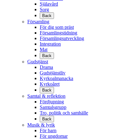
Själavård
Sorg
Back
Församling
För dig som präst
Församlingstidning
Församlingsutveckling
Integration
Mat
Back
Gudstjänst
Drama
Gudstjänstliv
Kyrkoalmanacka
Kyrkoåret
Back
Samtal & reflektion
Fördjupning
Samtalsgrupp
Tro, politik och samhälle
Back
Musik & lyrik
För barn
För ungdomar