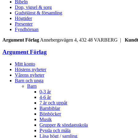
Bibeln
Dop, vigsel & sorg
Gudstjänst & församling
Högtider
Presenter
Fyndhörnan
Argument Förlag
Annebergsvägen 4, 432 48 VARBERG |
Kundt
Argument Förlag
Mitt konto
Höstens nyheter
Vårens nyheter
Barn och unga
Barn
0-3 år
4-6 år
7 år och uppåt
Barnbiblar
Bönböcker
Musik
Grupper & söndagsskola
Pyssla och måla
Läsa högt / samling