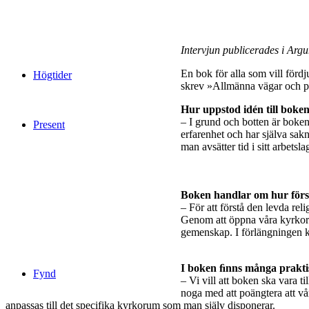
Intervjun publicerades i Arg
En bok för alla som vill förd
Högtider
skrev »Allmänna vägar och pr
Hur uppstod idén till boke
– I grund och botten är boke
Present
erfarenhet och har själva sak
man avsätter tid i sitt arbet
Boken handlar om hur förs
– För att förstå den levda re
Genom att öppna våra kyrkorum
gemenskap. I förlängningen kan
I boken ﬁnns många praktisk
Fynd
– Vi vill att boken ska vara t
noga med att poängtera att vå
anpassas till det specifika kyrkorum som man själv disponerar.