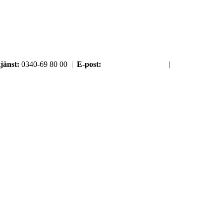
jänst:
0340-69 80 00 |
E-post:
order@argument.se
|
Samtyckesval