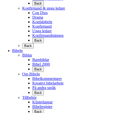
Back
Konfirmand & unga ledare
Con Dios
Drama
Konfabibeln
Konfirmand
Unga ledare
Konfirmandminnen
Back
Back
Bibeln
Biblar
Barnbiblar
Bibel 2000
Back
Om Bibeln
Bibelkommentarer
Kreativt bibelarbete
På andra språk
Back
Tillbehör
Klisterlappar
Bibelregister
Back