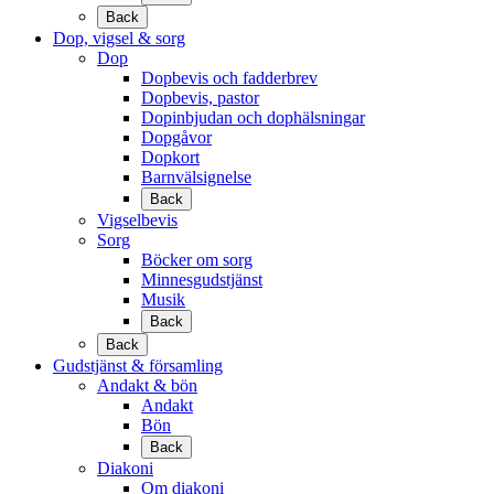
Back
Dop, vigsel & sorg
Dop
Dopbevis och fadderbrev
Dopbevis, pastor
Dopinbjudan och dophälsningar
Dopgåvor
Dopkort
Barnvälsignelse
Back
Vigselbevis
Sorg
Böcker om sorg
Minnesgudstjänst
Musik
Back
Back
Gudstjänst & församling
Andakt & bön
Andakt
Bön
Back
Diakoni
Om diakoni