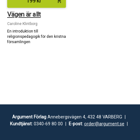
199
kr
shopping_cart
Vägen är allt
Caroline Klintborg
En introduktion till
religionspedagogik för den kristna
församlingen
Argument Förlag
Annebergsvägen 4, 432 48 VARBERG |
Kundtjänst:
0340-69 80 00 |
E-post:
order@argument.se
|