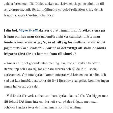
dela erfarenheter. Då föddes tanken att skriva en slags introduktion till
religionspedagogik för att möjliggöra en delad reflektion kring de här
frågorna, säger Caroline Klintborg.
I din bok
skriver du att innan man försöker svara på
Vägen är allt
frågan om hur man ska genomföra sin verksamhet, måste man
fundera över »vem är jag?«, »vad vill jag förmedla?«, »vem är det
jag möter?« och »varför?«. varför är det viktigt att ställa de andra
frågorna först för att komma fram till »hur?«?
– Annars blir det görande utan mening. Jag tror att kyrkan behöver
stanna upp och akta sig för att bara servera och bjuda in till social
verksamhet. Om inte kyrkan kommunicerar vad kristen tro står för, och
vad det kan innebära att tolka sitt liv i ljuset av evangeliet, kommer ingen
annan heller att göra det.
– Vad är det för verksamhet som bara kyrkan kan stå för. Var lägger man
sitt fokus? Det finns inte en- bart ett svar på den frågan, men man
behöver fundera över det tillsammans som församling.