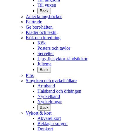
Till vuxen
Back
Anteckningsböcker
Fairtrade
Ge bort-häften
Kläder och textil
Kök och inredning
Kök
Posters och tavlor
Servetter
Ljus, ljuslyktor, tändstickor
Jultema
Back
Pins
Smycken och nyckelhållare
Armband
Halsband och örhängen
Nyckelband
Nyckelringar
Back
Vykort & kort
Akvarellkort
Beklagar sorgen
Dopkort