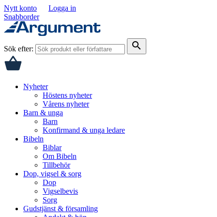
Nytt konto
Logga in
Snabborder
search
Sök efter:
Nyheter
Höstens nyheter
Vårens nyheter
Barn & unga
Barn
Konfirmand & unga ledare
Bibeln
Biblar
Om Bibeln
Tillbehör
Dop, vigsel & sorg
Dop
Vigselbevis
Sorg
Gudstjänst & församling