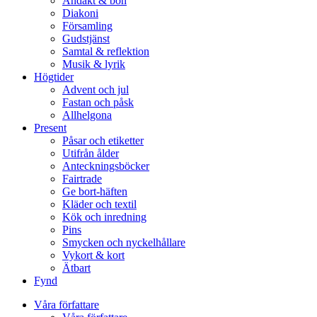
Andakt & bön
Diakoni
Församling
Gudstjänst
Samtal & reflektion
Musik & lyrik
Högtider
Advent och jul
Fastan och påsk
Allhelgona
Present
Påsar och etiketter
Utifrån ålder
Anteckningsböcker
Fairtrade
Ge bort-häften
Kläder och textil
Kök och inredning
Pins
Smycken och nyckelhållare
Vykort & kort
Ätbart
Fynd
Våra författare