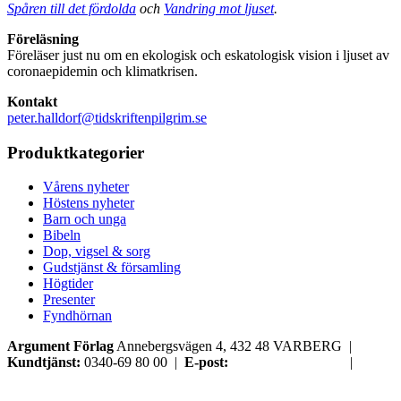
Spåren till det fördolda
och
Vandring mot ljuset
.
Föreläsning
Föreläser just nu om en ekologisk och eskatologisk vision i ljuset av
coronaepidemin och klimatkrisen.
Kontakt
peter.halldorf@tidskriftenpilgrim.se
Produktkategorier
Vårens nyheter
Höstens nyheter
Barn och unga
Bibeln
Dop, vigsel & sorg
Gudstjänst & församling
Högtider
Presenter
Fyndhörnan
Argument Förlag
Annebergsvägen 4, 432 48 VARBERG |
Kundtjänst:
0340-69 80 00 |
E-post:
order@argument.se
|
Samtyckesval