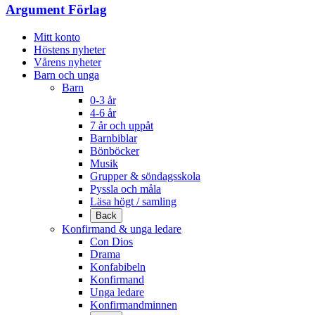
Argument Förlag
Mitt konto
Höstens nyheter
Vårens nyheter
Barn och unga
Barn
0-3 år
4-6 år
7 år och uppåt
Barnbiblar
Bönböcker
Musik
Grupper & söndagsskola
Pyssla och måla
Läsa högt / samling
Back
Konfirmand & unga ledare
Con Dios
Drama
Konfabibeln
Konfirmand
Unga ledare
Konfirmandminnen