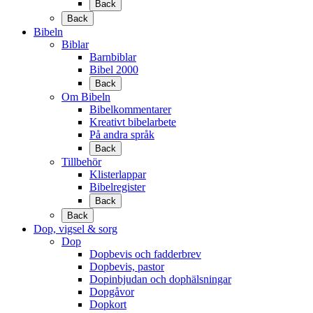
Back
Back
Bibeln
Biblar
Barnbiblar
Bibel 2000
Back
Om Bibeln
Bibelkommentarer
Kreativt bibelarbete
På andra språk
Back
Tillbehör
Klisterlappar
Bibelregister
Back
Back
Dop, vigsel & sorg
Dop
Dopbevis och fadderbrev
Dopbevis, pastor
Dopinbjudan och dophälsningar
Dopgåvor
Dopkort