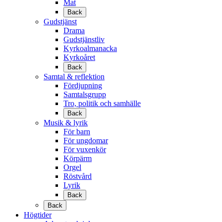
Mat
Back
Gudstjänst
Drama
Gudstjänstliv
Kyrkoalmanacka
Kyrkoåret
Back
Samtal & reflektion
Fördjupning
Samtalsgrupp
Tro, politik och samhälle
Back
Musik & lyrik
För barn
För ungdomar
För vuxenkör
Körpärm
Orgel
Röstvård
Lyrik
Back
Back
Högtider