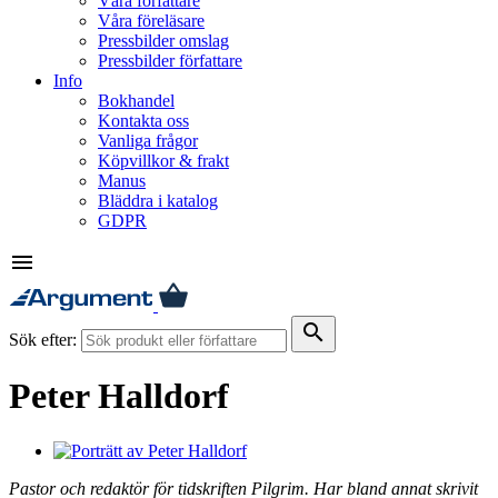
Våra författare
Våra föreläsare
Pressbilder omslag
Pressbilder författare
Info
Bokhandel
Kontakta oss
Vanliga frågor
Köpvillkor & frakt
Manus
Bläddra i katalog
GDPR
menu
search
Sök efter:
Peter Halldorf
Pastor och redaktör för tidskriften Pilgrim. Har bland annat skrivit