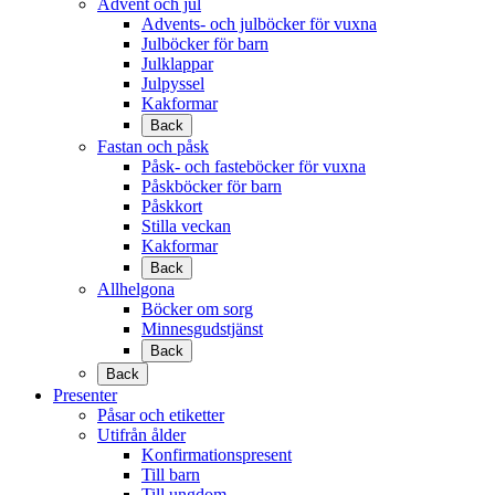
Advent och jul
Advents- och julböcker för vuxna
Julböcker för barn
Julklappar
Julpyssel
Kakformar
Back
Fastan och påsk
Påsk- och fasteböcker för vuxna
Påskböcker för barn
Påskkort
Stilla veckan
Kakformar
Back
Allhelgona
Böcker om sorg
Minnesgudstjänst
Back
Back
Presenter
Påsar och etiketter
Utifrån ålder
Konfirmationspresent
Till barn
Till ungdom