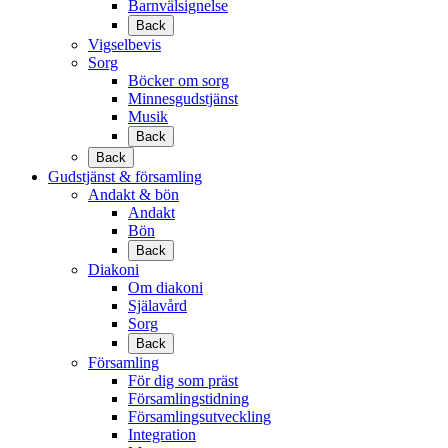
Barnvälsignelse
Back
Vigselbevis
Sorg
Böcker om sorg
Minnesgudstjänst
Musik
Back
Back
Gudstjänst & församling
Andakt & bön
Andakt
Bön
Back
Diakoni
Om diakoni
Själavård
Sorg
Back
Församling
För dig som präst
Församlingstidning
Församlingsutveckling
Integration