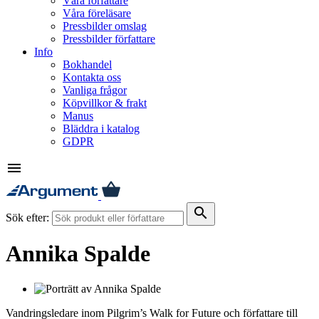
Våra författare
Våra föreläsare
Pressbilder omslag
Pressbilder författare
Info
Bokhandel
Kontakta oss
Vanliga frågor
Köpvillkor & frakt
Manus
Bläddra i katalog
GDPR
menu
search
Sök efter:
Annika Spalde
Vandringsledare inom Pilgrim’s Walk for Future och författare till