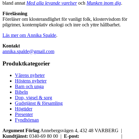
bland annat
Med alla levande varelser
och
Munken inom dig
.
Föreläsning
Föreläser om klosterandlighet för vanligt folk, klostervisdom för
pilgrimer, kontemplativ ekologi och inre och yttre hållbarhet.
Läs mer om Annika Spalde
.
Kontakt
annika.spalde@gmail.com
Produktkategorier
Vårens nyheter
Höstens nyheter
Barn och unga
Bibeln
Dop, vigsel & sorg
Gudstjänst & församling
Högtider
Presenter
Fyndhörnan
Argument Förlag
Annebergsvägen 4, 432 48 VARBERG |
Kundtjänst:
0340-69 80 00 |
E-post:
order@argument.se
|