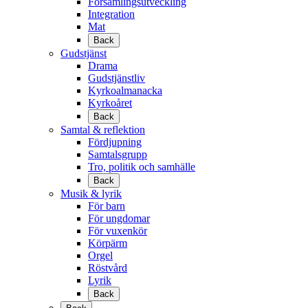
Församlingsutveckling
Integration
Mat
Back
Gudstjänst
Drama
Gudstjänstliv
Kyrkoalmanacka
Kyrkoåret
Back
Samtal & reflektion
Fördjupning
Samtalsgrupp
Tro, politik och samhälle
Back
Musik & lyrik
För barn
För ungdomar
För vuxenkör
Körpärm
Orgel
Röstvård
Lyrik
Back