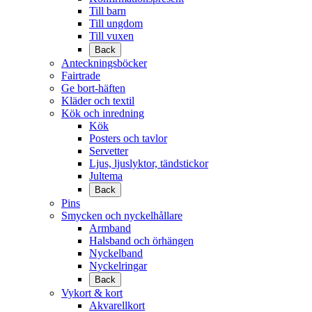
Till barn
Till ungdom
Till vuxen
Back
Anteckningsböcker
Fairtrade
Ge bort-häften
Kläder och textil
Kök och inredning
Kök
Posters och tavlor
Servetter
Ljus, ljuslyktor, tändstickor
Jultema
Back
Pins
Smycken och nyckelhållare
Armband
Halsband och örhängen
Nyckelband
Nyckelringar
Back
Vykort & kort
Akvarellkort