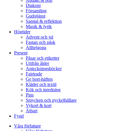
Andakt & bön
Diakoni
Församling
Gudstjänst
Samtal & reflektion
Musik & lyrik
Högtider
Advent och jul
Fastan och påsk
Allhelgona
Present
Påsar och etiketter
Utifrån ålder
Anteckningsböcker
Fairtrade
Ge bort-häften
Kläder och textil
Kök och inredning
Pins
Smycken och nyckelhållare
Vykort & kort
Ätbart
Fynd
Våra författare