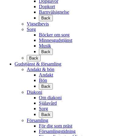
Dopgåvor
Dopkort
Barnvälsignelse
Back
Vigselbevis
Sorg
Böcker om sorg
Minnesgudstjänst
Musik
Back
Back
Gudstjänst & församling
Andakt & bön
Andakt
Bön
Back
Diakoni
Om diakoni
Själavård
Sorg
Back
Församling
För dig som präst
Församlingstidning