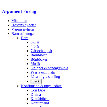
Samtyckesval
Argument Förlag
Mitt konto
Höstens nyheter
Vårens nyheter
Barn och unga
Barn
0-3 år
4-6 år
7 år och uppåt
Barnbiblar
Bönböcker
Musik
Grupper & söndagsskola
Pyssla och måla
Läsa högt / samling
Back
Konfirmand & unga ledare
Con Dios
Drama
Konfabibeln
Konfirmand