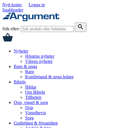
Nytt konto
Logga in
Snabborder
search
Sök efter:
Nyheter
Höstens nyheter
Vårens nyheter
Barn & unga
Barn
Konfirmand & unga ledare
Bibeln
Biblar
Om Bibeln
Tillbehör
Dop, vigsel & sorg
Dop
Vigselbevis
Sorg
Gudstjänst & församling