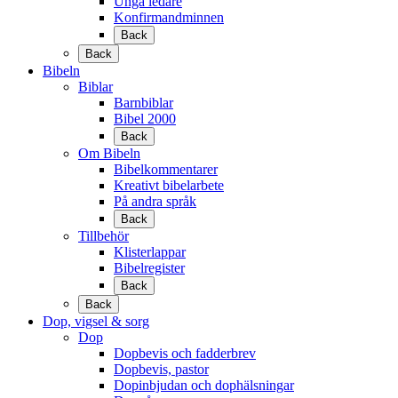
Unga ledare
Konfirmandminnen
Back
Back
Bibeln
Biblar
Barnbiblar
Bibel 2000
Back
Om Bibeln
Bibelkommentarer
Kreativt bibelarbete
På andra språk
Back
Tillbehör
Klisterlappar
Bibelregister
Back
Back
Dop, vigsel & sorg
Dop
Dopbevis och fadderbrev
Dopbevis, pastor
Dopinbjudan och dophälsningar