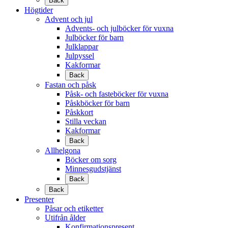
Back
Högtider
Advent och jul
Advents- och julböcker för vuxna
Julböcker för barn
Julklappar
Julpyssel
Kakformar
Back
Fastan och påsk
Påsk- och fasteböcker för vuxna
Påskböcker för barn
Påskkort
Stilla veckan
Kakformar
Back
Allhelgona
Böcker om sorg
Minnesgudstjänst
Back
Back
Presenter
Påsar och etiketter
Utifrån ålder
Konfirmationspresent