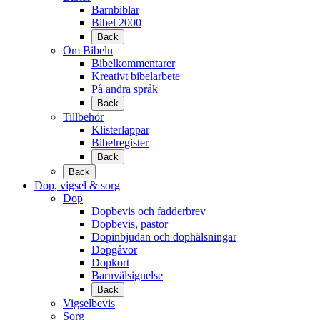
Barnbiblar
Bibel 2000
Back
Om Bibeln
Bibelkommentarer
Kreativt bibelarbete
På andra språk
Back
Tillbehör
Klisterlappar
Bibelregister
Back
Back
Dop, vigsel & sorg
Dop
Dopbevis och fadderbrev
Dopbevis, pastor
Dopinbjudan och dophälsningar
Dopgåvor
Dopkort
Barnvälsignelse
Back
Vigselbevis
Sorg