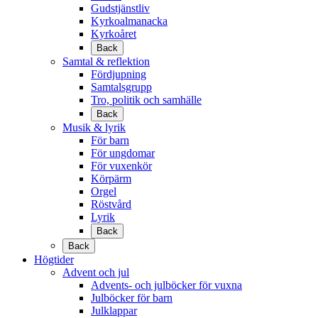
Gudstjänstliv
Kyrkoalmanacka
Kyrkoåret
Back
Samtal & reflektion
Fördjupning
Samtalsgrupp
Tro, politik och samhälle
Back
Musik & lyrik
För barn
För ungdomar
För vuxenkör
Körpärm
Orgel
Röstvård
Lyrik
Back
Back
Högtider
Advent och jul
Advents- och julböcker för vuxna
Julböcker för barn
Julklappar