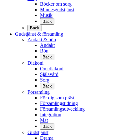
Böcker om sorg
Minnesgudstjänst
Musik
Back
Back
Gudstjänst & församling
Andakt & bön
Andakt
Bön
Back
Diakoni
Om diakoni
Själavård
Sorg
Back
Församling
För dig som präst
Församlingstidning
Församlingsutveckling
Integration
Mat
Back
Gudstjänst
Drama