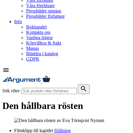
Våra författare
Våra föreläsare
Pressbilder omslag
Pressbilder författare
Info
Bokhandel
Kontakta oss
Vanliga frågor
Köpvillkor & frakt
Manus
Bläddra i katalog
GDPR
menu
search
Sök efter:
Den hållbara rösten
Filmklipp till kapitlet
Hållning