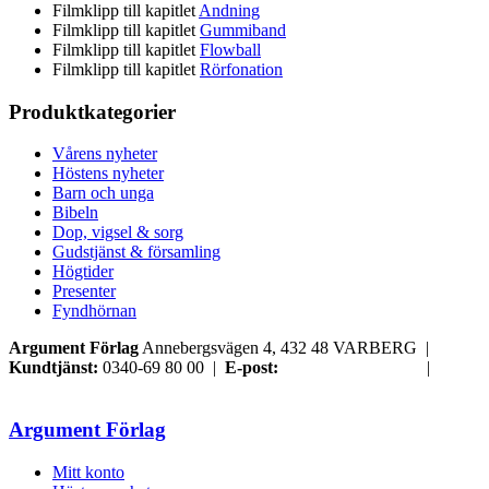
Filmklipp till kapitlet
Andning
Filmklipp till kapitlet
Gummiband
Filmklipp till kapitlet
Flowball
Filmklipp till kapitlet
Rörfonation
Produktkategorier
Vårens nyheter
Höstens nyheter
Barn och unga
Bibeln
Dop, vigsel & sorg
Gudstjänst & församling
Högtider
Presenter
Fyndhörnan
Argument Förlag
Annebergsvägen 4, 432 48 VARBERG |
Kundtjänst:
0340-69 80 00 |
E-post:
order@argument.se
|
Samtyckesval
Argument Förlag
Mitt konto