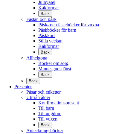
Julpyssel
Kakformar
Back
Fastan och påsk
Påsk- och fasteböcker för vuxna
Påskböcker för barn
Påskkort
Stilla veckan
Kakformar
Back
Allhelgona
Böcker om sorg
Minnesgudstjänst
Back
Back
Presenter
Påsar och etiketter
Utifrån ålder
Konfirmationspresent
Till barn
Till ungdom
Till vuxen
Back
Anteckningsböcker