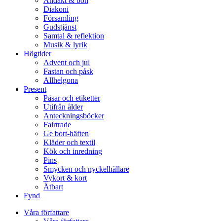
Andakt & bön
Diakoni
Församling
Gudstjänst
Samtal & reflektion
Musik & lyrik
Högtider
Advent och jul
Fastan och påsk
Allhelgona
Present
Påsar och etiketter
Utifrån ålder
Anteckningsböcker
Fairtrade
Ge bort-häften
Kläder och textil
Kök och inredning
Pins
Smycken och nyckelhållare
Vykort & kort
Ätbart
Fynd
Våra författare