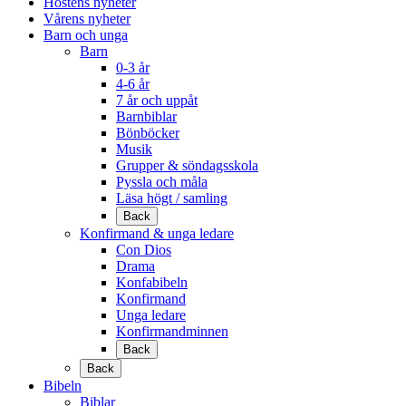
Höstens nyheter
Vårens nyheter
Barn och unga
Barn
0-3 år
4-6 år
7 år och uppåt
Barnbiblar
Bönböcker
Musik
Grupper & söndagsskola
Pyssla och måla
Läsa högt / samling
Back
Konfirmand & unga ledare
Con Dios
Drama
Konfabibeln
Konfirmand
Unga ledare
Konfirmandminnen
Back
Back
Bibeln
Biblar