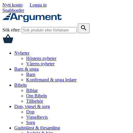
Nytt konto
Logga in
Snabborder
search
Sök efter:
Nyheter
Höstens nyheter
Vårens nyheter
Barn & unga
Barn
Konfirmand & unga ledare
Bibeln
Biblar
Om Bibeln
Tillbehör
Dop, vigsel & sorg
Dop
Vigselbevis
Sorg
Gudstjänst & församling