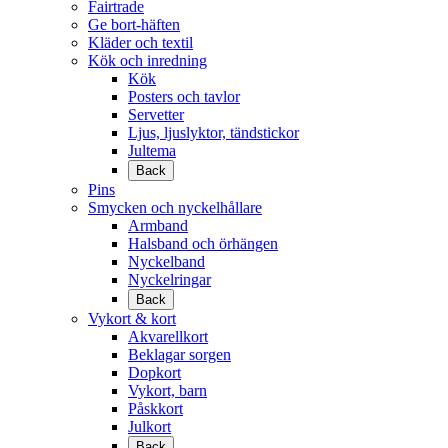
Fairtrade
Ge bort-häften
Kläder och textil
Kök och inredning
Kök
Posters och tavlor
Servetter
Ljus, ljuslyktor, tändstickor
Jultema
Back
Pins
Smycken och nyckelhållare
Armband
Halsband och örhängen
Nyckelband
Nyckelringar
Back
Vykort & kort
Akvarellkort
Beklagar sorgen
Dopkort
Vykort, barn
Påskkort
Julkort
Back