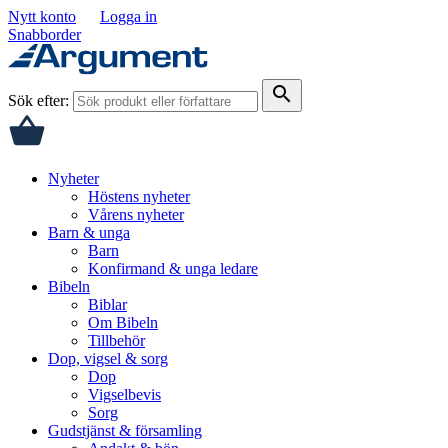
Nytt konto
Logga in
Snabborder
search
Sök efter:
Nyheter
Höstens nyheter
Vårens nyheter
Barn & unga
Barn
Konfirmand & unga ledare
Bibeln
Biblar
Om Bibeln
Tillbehör
Dop, vigsel & sorg
Dop
Vigselbevis
Sorg
Gudstjänst & församling