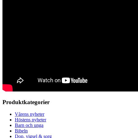
Produktkategorier
Vårens nyheter
Höstens nyheter
Barn och unga
Bibeln
Dop, vigsel & sorg