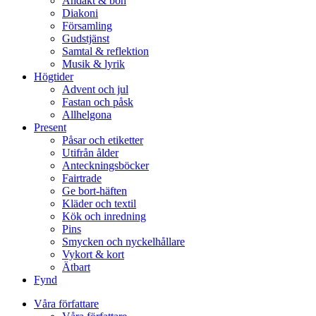
Andakt & bön
Diakoni
Församling
Gudstjänst
Samtal & reflektion
Musik & lyrik
Högtider
Advent och jul
Fastan och påsk
Allhelgona
Present
Påsar och etiketter
Utifrån ålder
Anteckningsböcker
Fairtrade
Ge bort-häften
Kläder och textil
Kök och inredning
Pins
Smycken och nyckelhållare
Vykort & kort
Ätbart
Fynd
Våra författare