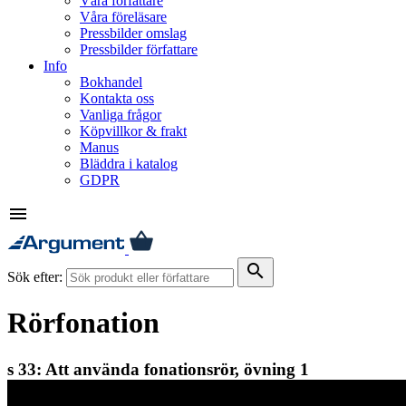
Våra författare
Våra föreläsare
Pressbilder omslag
Pressbilder författare
Info
Bokhandel
Kontakta oss
Vanliga frågor
Köpvillkor & frakt
Manus
Bläddra i katalog
GDPR
menu
search
Sök efter:
Rörfonation
s 33: Att använda fonationsrör, övning 1