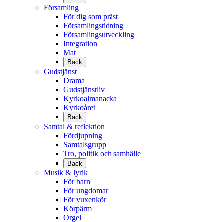
Församling
För dig som präst
Församlingstidning
Församlingsutveckling
Integration
Mat
Back
Gudstjänst
Drama
Gudstjänstliv
Kyrkoalmanacka
Kyrkoåret
Back
Samtal & reflektion
Fördjupning
Samtalsgrupp
Tro, politik och samhälle
Back
Musik & lyrik
För barn
För ungdomar
För vuxenkör
Körpärm
Orgel