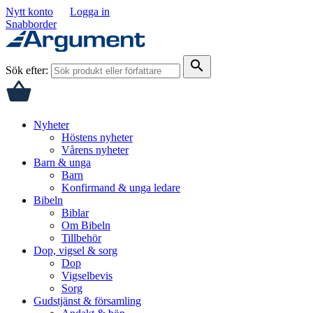
Nytt konto
Logga in
Snabborder
search
Sök efter:
Nyheter
Höstens nyheter
Vårens nyheter
Barn & unga
Barn
Konfirmand & unga ledare
Bibeln
Biblar
Om Bibeln
Tillbehör
Dop, vigsel & sorg
Dop
Vigselbevis
Sorg
Gudstjänst & församling