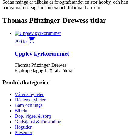
Sedan många år tillbaka är fotograferandet en stor hobby, och han
bär gärna med sig sin kamera och fotar när han kan.
Thomas Pfitzinger-Drewess titlar
shopping_cart
299
kr
Upplev kyrkorummet
Thomas Pfitzinger-Drewes
Kyrkopedagogik för alla åldrar
Produktkategorier
Vårens nyheter
Höstens nyheter
Barn och unga
Bibeln
Dop, vigsel & sorg
Gudstjänst & församling
Högtider
Presenter