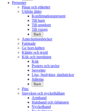
Presenter
Påsar och etiketter
Utifrån ålder
Konfirmationspresent
Till barn
Till ungdom
Till vuxen
Back
Anteckningsböcker
Fairtrade
Ge bort-häften
Kläder och textil
Kök och inredning
Kök
Posters och tavlor
Servetter
Ljus, ljuslyktor, tändstickor
Jultema
Back
Pins
Smycken och nyckelhållare
Armband
Halsband och örhängen
Nyckelband