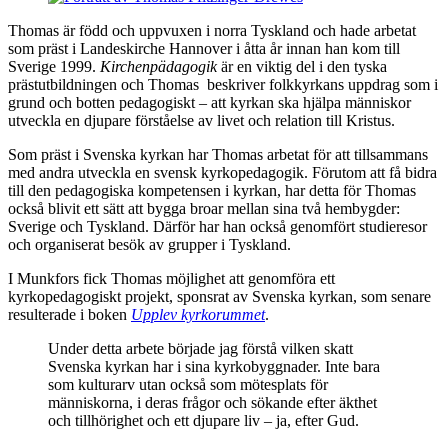
Thomas är född och uppvuxen i norra Tyskland och hade arbetat
som präst i Landeskirche Hannover i åtta år innan han kom till
Sverige 1999.
Kirchenpädagogik
är en viktig del i den tyska
prästutbildningen och Thomas beskriver folkkyrkans uppdrag som i
grund och botten pedagogiskt – att kyrkan ska hjälpa människor
utveckla en djupare förståelse av livet och relation till Kristus.
Som präst i Svenska kyrkan har Thomas arbetat för att tillsammans
med andra utveckla en svensk kyrkopedagogik. Förutom att få bidra
till den pedagogiska kompetensen i kyrkan, har detta för Thomas
också blivit ett sätt att bygga broar mellan sina två hembygder:
Sverige och Tyskland. Därför har han också genomfört studieresor
och organiserat besök av grupper i Tyskland.
I Munkfors fick Thomas möjlighet att genomföra ett
kyrkopedagogiskt projekt, sponsrat av Svenska kyrkan, som senare
resulterade i boken
Upplev kyrkorummet
.
Under detta arbete började jag förstå vilken skatt
Svenska kyrkan har i sina kyrkobyggnader. Inte bara
som kulturarv utan också som mötesplats för
människorna, i deras frågor och sökande efter äkthet
och tillhörighet och ett djupare liv – ja, efter Gud.