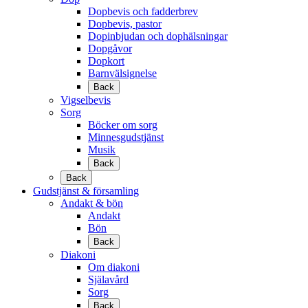
Dopbevis och fadderbrev
Dopbevis, pastor
Dopinbjudan och dophälsningar
Dopgåvor
Dopkort
Barnvälsignelse
Back
Vigselbevis
Sorg
Böcker om sorg
Minnesgudstjänst
Musik
Back
Back
Gudstjänst & församling
Andakt & bön
Andakt
Bön
Back
Diakoni
Om diakoni
Själavård
Sorg
Back