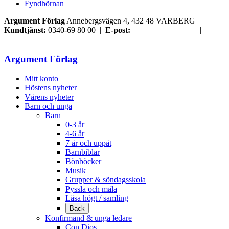
Fyndhörnan
Argument Förlag
Annebergsvägen 4, 432 48 VARBERG |
Kundtjänst:
0340-69 80 00 |
E-post:
order@argument.se
|
Samtyckesval
Argument Förlag
Mitt konto
Höstens nyheter
Vårens nyheter
Barn och unga
Barn
0-3 år
4-6 år
7 år och uppåt
Barnbiblar
Bönböcker
Musik
Grupper & söndagsskola
Pyssla och måla
Läsa högt / samling
Back
Konfirmand & unga ledare
Con Dios