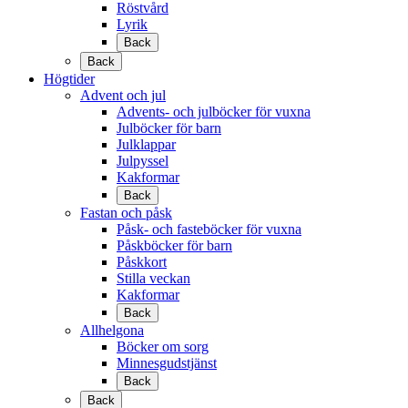
Röstvård
Lyrik
Back
Back
Högtider
Advent och jul
Advents- och julböcker för vuxna
Julböcker för barn
Julklappar
Julpyssel
Kakformar
Back
Fastan och påsk
Påsk- och fasteböcker för vuxna
Påskböcker för barn
Påskkort
Stilla veckan
Kakformar
Back
Allhelgona
Böcker om sorg
Minnesgudstjänst
Back
Back