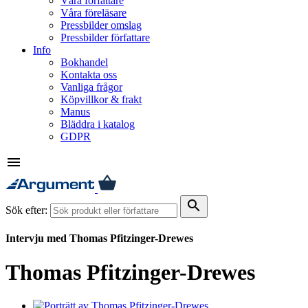
Våra författare
Våra föreläsare
Pressbilder omslag
Pressbilder författare
Info
Bokhandel
Kontakta oss
Vanliga frågor
Köpvillkor & frakt
Manus
Bläddra i katalog
GDPR
menu
search
Sök efter:
Intervju med Thomas Pfitzinger-Drewes
Thomas Pfitzinger-Drewes