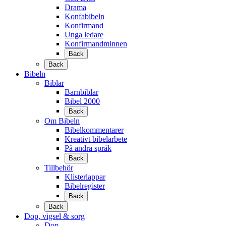
Drama
Konfabibeln
Konfirmand
Unga ledare
Konfirmandminnen
Back
Back
Bibeln
Biblar
Barnbiblar
Bibel 2000
Back
Om Bibeln
Bibelkommentarer
Kreativt bibelarbete
På andra språk
Back
Tillbehör
Klisterlappar
Bibelregister
Back
Back
Dop, vigsel & sorg
Dop