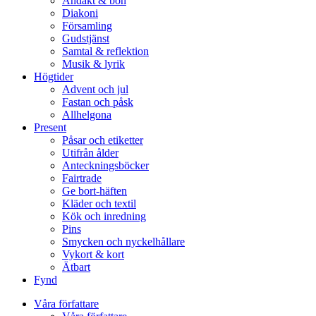
Andakt & bön
Diakoni
Församling
Gudstjänst
Samtal & reflektion
Musik & lyrik
Högtider
Advent och jul
Fastan och påsk
Allhelgona
Present
Påsar och etiketter
Utifrån ålder
Anteckningsböcker
Fairtrade
Ge bort-häften
Kläder och textil
Kök och inredning
Pins
Smycken och nyckelhållare
Vykort & kort
Ätbart
Fynd
Våra författare