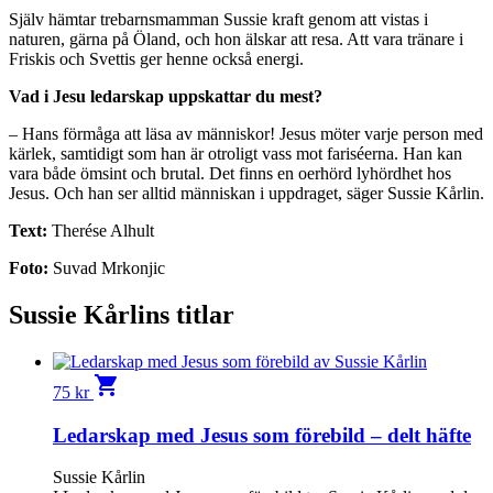
Själv hämtar trebarnsmamman Sussie kraft genom att vistas i
naturen, gärna på Öland, och hon älskar att resa. Att vara tränare i
Friskis och Svettis ger henne också energi.
Vad i Jesu ledarskap uppskattar du mest?
– Hans förmåga att läsa av människor! Jesus möter varje person med
kärlek, samtidigt som han är otroligt vass mot fariséerna. Han kan
vara både ömsint och brutal. Det finns en oerhörd lyhördhet hos
Jesus. Och han ser alltid människan i uppdraget, säger Sussie Kårlin.
Text:
Therése Alhult
Foto:
Suvad Mrkonjic
Sussie Kårlins titlar
shopping_cart
75
kr
Ledarskap med Jesus som förebild – delt häfte
Sussie Kårlin