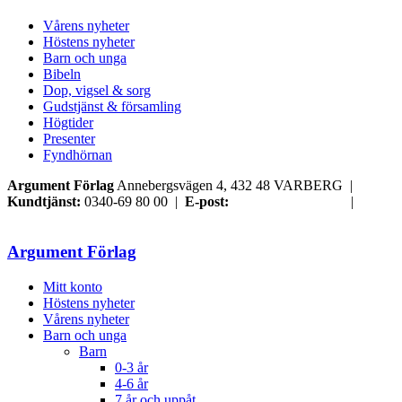
Vårens nyheter
Höstens nyheter
Barn och unga
Bibeln
Dop, vigsel & sorg
Gudstjänst & församling
Högtider
Presenter
Fyndhörnan
Argument Förlag
Annebergsvägen 4, 432 48 VARBERG |
Kundtjänst:
0340-69 80 00 |
E-post:
order@argument.se
|
Samtyckesval
Argument Förlag
Mitt konto
Höstens nyheter
Vårens nyheter
Barn och unga
Barn
0-3 år
4-6 år
7 år och uppåt