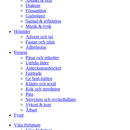
Andakt & bön
Diakoni
Församling
Gudstjänst
Samtal & reflektion
Musik & lyrik
Högtider
Advent och jul
Fastan och påsk
Allhelgona
Present
Påsar och etiketter
Utifrån ålder
Anteckningsböcker
Fairtrade
Ge bort-häften
Kläder och textil
Kök och inredning
Pins
Smycken och nyckelhållare
Vykort & kort
Ätbart
Fynd
Våra författare