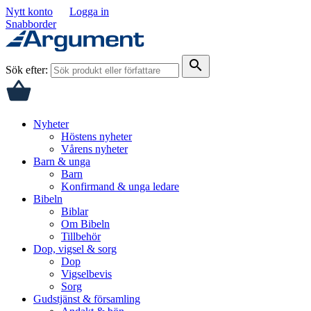
Nytt konto
Logga in
Snabborder
search
Sök efter:
Nyheter
Höstens nyheter
Vårens nyheter
Barn & unga
Barn
Konfirmand & unga ledare
Bibeln
Biblar
Om Bibeln
Tillbehör
Dop, vigsel & sorg
Dop
Vigselbevis
Sorg
Gudstjänst & församling