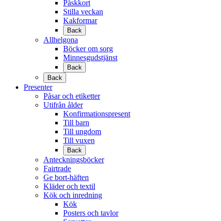
Påskkort
Stilla veckan
Kakformar
Back
Allhelgona
Böcker om sorg
Minnesgudstjänst
Back
Back
Presenter
Påsar och etiketter
Utifrån ålder
Konfirmationspresent
Till barn
Till ungdom
Till vuxen
Back
Anteckningsböcker
Fairtrade
Ge bort-häften
Kläder och textil
Kök och inredning
Kök
Posters och tavlor