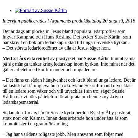
Intervjun publicerades i Arguments produktkatalog 20 augusti, 2018
Det är dags att plocka in Jesus bland populära ledarprofiler som
Ingvar Kamprad och Hans Rosling. Det tycker Sussie Kårlin, som
har skrivit en bok om ledarskap riktad till unga i Svenska kyrkan.
– Det största ledarföredömet av alla är Jesus, säger hon.
Med 21 års
erfarenhet
av prästyrket har Sussie Kårlin hunnit samla
på sig många tankar kring ledarskap inom kyrkan. Inte minst när det
gäller arbetet med konfirmander och unga ledare.
– Det finns en sådan hängivenhet och kraft bland unga ledare. Det är
fantastiskt att få uppleva hur en »kravlande« konfirmand utvecklas
till en ledare som växer och vill utvecklas i sin tro, säger Sussie
Kårlin när vi hörs på telefon för att prata om hennes nyskrivna
ledarskapsmaterial.
Sedan den 1 mars i år är Sussie kyrkoherde i Ryssby Åby pastorat,
strax norr om Kalmar. Innan dess arbetade hon under åtta år som
komminister i en grannförsamling.
– Jag har världens roligaste jobb. Men ansvaret som följer med