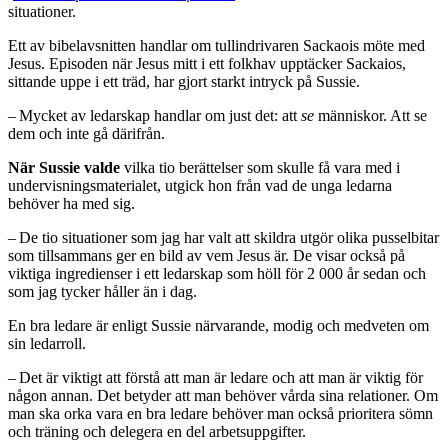
situationer.
Ett av bibelavsnitten handlar om tullin­drivaren Sackaois möte med
Jesus. Episoden när Jesus mitt i ett folkhav upptäcker Sackaios,
sittande uppe i ett träd, har gjort starkt intryck på Sussie.
– Mycket av ledarskap handlar om just det: att
se
människor. Att se
dem och inte gå därifrån.
När Sussie valde
vilka tio berättelser som skulle få vara med i
undervisningsmaterialet, utgick hon från vad de unga ledarna
behöver ha med sig.
– De tio situationer som jag har valt att skildra utgör olika pusselbitar
som tillsammans ger en bild av vem Jesus är. De visar också på
viktiga ingredienser i ett ledarskap som höll för 2 000 år sedan och
som jag tycker håller än i dag.
En bra ledare är enligt Sussie närvarande, modig och medveten om
sin ledarroll.
– Det är viktigt att förstå att man är ledare och att man är viktig för
någon annan. Det betyder att man behöver vårda sina relationer. Om
man ska orka vara en bra ledare behöver man också prioritera sömn
och träning och delegera en del arbetsuppgifter.