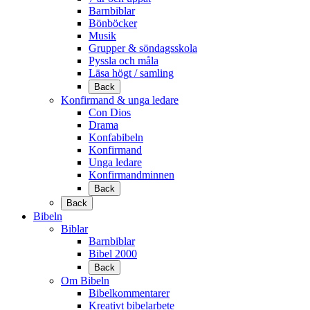
Barnbiblar
Bönböcker
Musik
Grupper & söndagsskola
Pyssla och måla
Läsa högt / samling
Back
Konfirmand & unga ledare
Con Dios
Drama
Konfabibeln
Konfirmand
Unga ledare
Konfirmandminnen
Back
Back
Bibeln
Biblar
Barnbiblar
Bibel 2000
Back
Om Bibeln
Bibelkommentarer
Kreativt bibelarbete