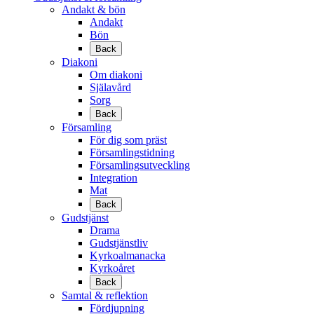
Andakt & bön
Andakt
Bön
Back
Diakoni
Om diakoni
Själavård
Sorg
Back
Församling
För dig som präst
Församlingstidning
Församlingsutveckling
Integration
Mat
Back
Gudstjänst
Drama
Gudstjänstliv
Kyrkoalmanacka
Kyrkoåret
Back
Samtal & reflektion
Fördjupning