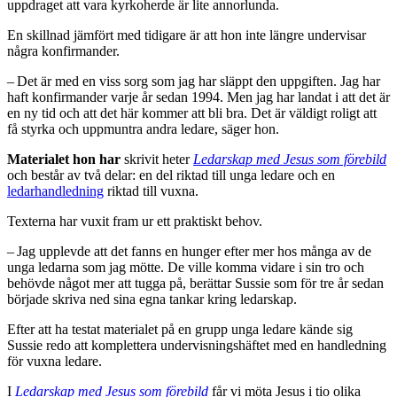
uppdraget att vara kyrkoherde är lite annorlunda.
En skillnad jämfört med tidigare är att hon inte längre undervisar
några konfirmander.
– Det är med en viss sorg som jag har släppt den uppgiften. Jag har
haft konfirmander varje år sedan 1994. Men jag har landat i att det är
en ny tid och att det här kommer att bli bra. Det är väldigt roligt att
få styrka och uppmuntra andra ledare, säger hon.
Materialet hon har
skrivit heter
Ledarskap med Jesus som förebild
och består av två delar: en del riktad till unga ledare och en
ledarhandledning
riktad till vuxna.
Texterna har vuxit fram ur ett praktiskt behov.
– Jag upplevde att det fanns en hunger efter mer hos många av de
unga ledarna som jag mötte. De ville komma vidare i sin tro och
behövde något mer att tugga på, berättar Sussie som för tre år sedan
började skriva ned sina egna tankar kring ledarskap.
Efter att ha testat materialet på en grupp unga ledare kände sig
Sussie redo att komplettera undervisningshäftet med en handledning
för vuxna ledare.
I
Ledarskap med Jesus som förebild
får vi möta Jesus i tio olika