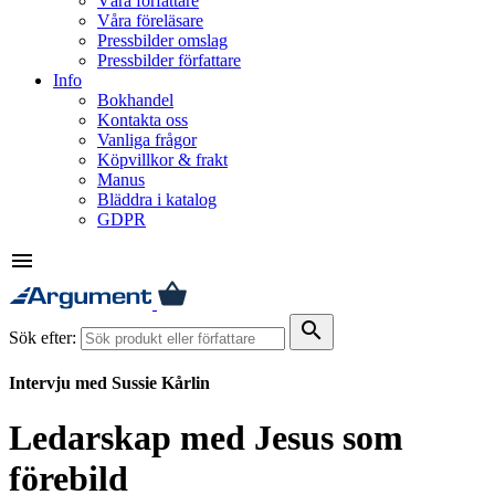
Våra författare
Våra föreläsare
Pressbilder omslag
Pressbilder författare
Info
Bokhandel
Kontakta oss
Vanliga frågor
Köpvillkor & frakt
Manus
Bläddra i katalog
GDPR
menu
search
Sök efter:
Intervju med Sussie Kårlin
Ledarskap med Jesus som
förebild