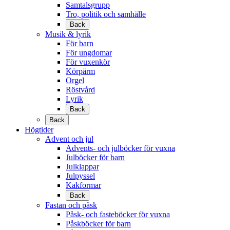
Samtalsgrupp
Tro, politik och samhälle
Back
Musik & lyrik
För barn
För ungdomar
För vuxenkör
Körpärm
Orgel
Röstvård
Lyrik
Back
Back
Högtider
Advent och jul
Advents- och julböcker för vuxna
Julböcker för barn
Julklappar
Julpyssel
Kakformar
Back
Fastan och påsk
Påsk- och fasteböcker för vuxna
Påskböcker för barn