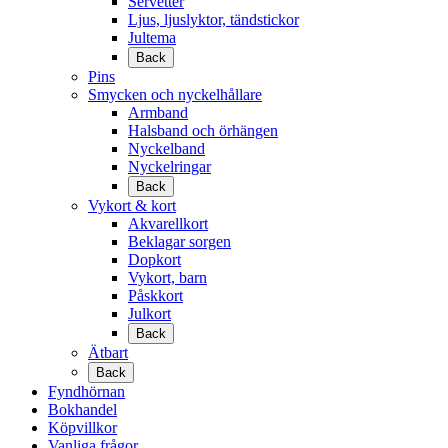
Servetter
Ljus, ljuslyktor, tändstickor
Jultema
Back
Pins
Smycken och nyckelhållare
Armband
Halsband och örhängen
Nyckelband
Nyckelringar
Back
Vykort & kort
Akvarellkort
Beklagar sorgen
Dopkort
Vykort, barn
Påskkort
Julkort
Back
Ätbart
Back
Fyndhörnan
Bokhandel
Köpvillkor
Vanliga frågor