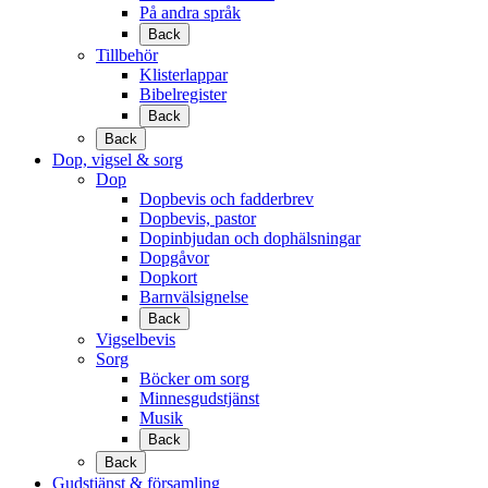
På andra språk
Back
Tillbehör
Klisterlappar
Bibelregister
Back
Back
Dop, vigsel & sorg
Dop
Dopbevis och fadderbrev
Dopbevis, pastor
Dopinbjudan och dophälsningar
Dopgåvor
Dopkort
Barnvälsignelse
Back
Vigselbevis
Sorg
Böcker om sorg
Minnesgudstjänst
Musik
Back
Back
Gudstjänst & församling