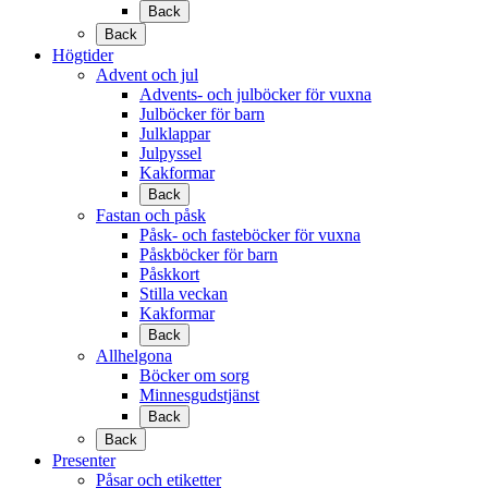
Back
Back
Högtider
Advent och jul
Advents- och julböcker för vuxna
Julböcker för barn
Julklappar
Julpyssel
Kakformar
Back
Fastan och påsk
Påsk- och fasteböcker för vuxna
Påskböcker för barn
Påskkort
Stilla veckan
Kakformar
Back
Allhelgona
Böcker om sorg
Minnesgudstjänst
Back
Back
Presenter
Påsar och etiketter