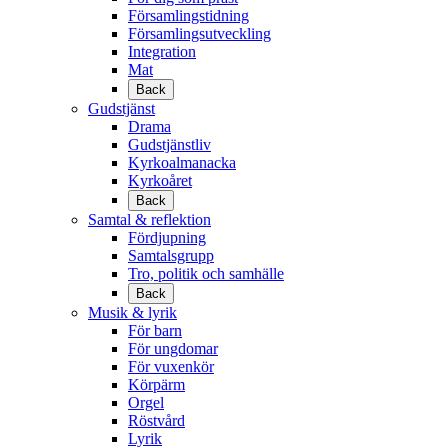
Församlingstidning
Församlingsutveckling
Integration
Mat
Back
Gudstjänst
Drama
Gudstjänstliv
Kyrkoalmanacka
Kyrkoåret
Back
Samtal & reflektion
Fördjupning
Samtalsgrupp
Tro, politik och samhälle
Back
Musik & lyrik
För barn
För ungdomar
För vuxenkör
Körpärm
Orgel
Röstvård
Lyrik