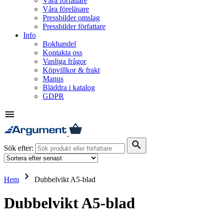
Våra författare
Våra föreläsare
Pressbilder omslag
Pressbilder författare
Info
Bokhandel
Kontakta oss
Vanliga frågor
Köpvillkor & frakt
Manus
Bläddra i katalog
GDPR
menu
search
Sök efter:
keyboard_arrow_right
Hem
Dubbelvikt A5-blad
Dubbelvikt A5-blad