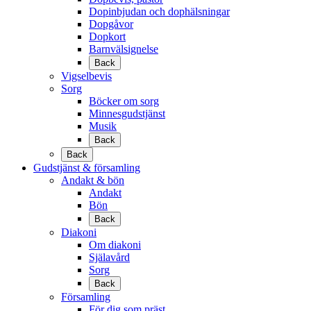
Dopinbjudan och dophälsningar
Dopgåvor
Dopkort
Barnvälsignelse
Back
Vigselbevis
Sorg
Böcker om sorg
Minnesgudstjänst
Musik
Back
Back
Gudstjänst & församling
Andakt & bön
Andakt
Bön
Back
Diakoni
Om diakoni
Själavård
Sorg
Back
Församling
För dig som präst