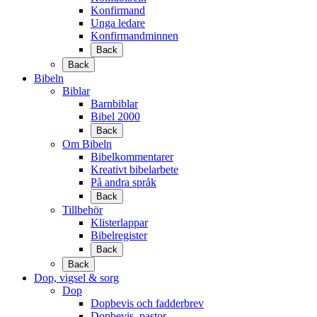
Konfirmand
Unga ledare
Konfirmandminnen
Back
Back
Bibeln
Biblar
Barnbiblar
Bibel 2000
Back
Om Bibeln
Bibelkommentarer
Kreativt bibelarbete
På andra språk
Back
Tillbehör
Klisterlappar
Bibelregister
Back
Back
Dop, vigsel & sorg
Dop
Dopbevis och fadderbrev
Dopbevis, pastor