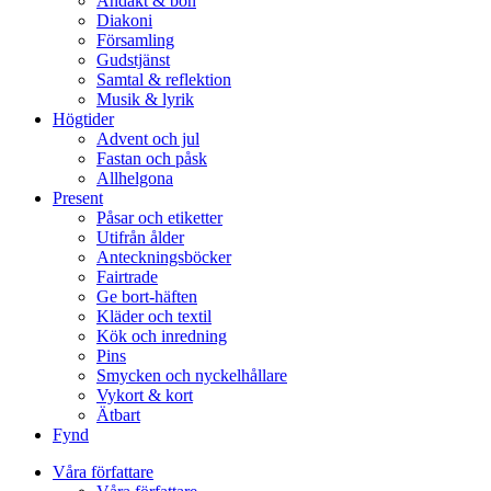
Andakt & bön
Diakoni
Församling
Gudstjänst
Samtal & reflektion
Musik & lyrik
Högtider
Advent och jul
Fastan och påsk
Allhelgona
Present
Påsar och etiketter
Utifrån ålder
Anteckningsböcker
Fairtrade
Ge bort-häften
Kläder och textil
Kök och inredning
Pins
Smycken och nyckelhållare
Vykort & kort
Ätbart
Fynd
Våra författare