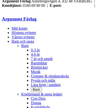
Argument Förlag
Annebergsvägen 4, 432 48 VARBERG |
Kundtjänst:
0340-69 80 00 |
E-post:
order@argument.se
|
Samtyckesval
Argument Förlag
Mitt konto
Höstens nyheter
Vårens nyheter
Barn och unga
Barn
0-3 år
4-6 år
7 år och uppåt
Barnbiblar
Bönböcker
Musik
Grupper & söndagsskola
Pyssla och måla
Läsa högt / samling
Back
Konfirmand & unga ledare
Con Dios
Drama
Konfabibeln