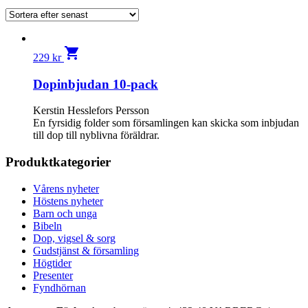
shopping_cart
229
kr
Dopinbjudan 10-pack
Kerstin Hesslefors Persson
En fyrsidig folder som församlingen kan skicka som inbjudan
till dop till nyblivna föräldrar.
Produktkategorier
Vårens nyheter
Höstens nyheter
Barn och unga
Bibeln
Dop, vigsel & sorg
Gudstjänst & församling
Högtider
Presenter
Fyndhörnan