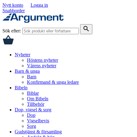
Nytt konto
Logga in
Snabborder
search
Sök efter:
Nyheter
Höstens nyheter
Vårens nyheter
Barn & unga
Barn
Konfirmand & unga ledare
Bibeln
Biblar
Om Bibeln
Tillbehör
Dop, vigsel & sorg
Dop
Vigselbevis
Sorg
Gudstjänst & församling