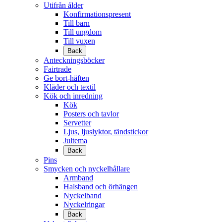
Utifrån ålder
Konfirmationspresent
Till barn
Till ungdom
Till vuxen
Back
Anteckningsböcker
Fairtrade
Ge bort-häften
Kläder och textil
Kök och inredning
Kök
Posters och tavlor
Servetter
Ljus, ljuslyktor, tändstickor
Jultema
Back
Pins
Smycken och nyckelhållare
Armband
Halsband och örhängen
Nyckelband
Nyckelringar
Back