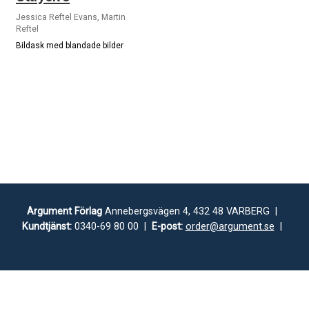
Jessica Reftel Evans, Martin
Reftel
Bildask med blandade bilder
Argument Förlag
Annebergsvägen 4, 432 48 VARBERG |
Kundtjänst:
0340-69 80 00 |
E-post:
order@argument.se
|