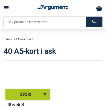
menu
search
Hem
40 A5-kort i ask
keyboard_arrow_right
40 A5-kort i ask
395
kr
shopping_cart
Uttryck 3