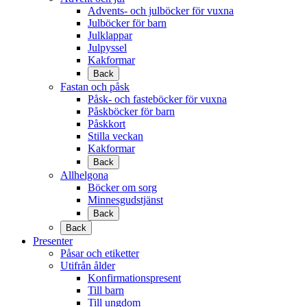
Advents- och julböcker för vuxna
Julböcker för barn
Julklappar
Julpyssel
Kakformar
Back
Fastan och påsk
Påsk- och fasteböcker för vuxna
Påskböcker för barn
Påskkort
Stilla veckan
Kakformar
Back
Allhelgona
Böcker om sorg
Minnesgudstjänst
Back
Back
Presenter
Påsar och etiketter
Utifrån ålder
Konfirmationspresent
Till barn
Till ungdom