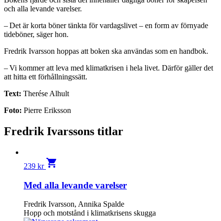
och alla levande varelser.
– Det är korta böner tänkta för vardagslivet – en form av förnyade
tideböner, säger hon.
Fredrik Ivarsson hoppas att boken ska användas som en handbok.
– Vi kommer att leva med klimatkrisen i hela livet. Därför gäller det
att hitta ett förhållningssätt.
Text:
Therése Alhult
Foto:
Pierre Eriksson
Fredrik Ivarssons titlar
shopping_cart
239
kr
Med alla levande varelser
Fredrik Ivarsson, Annika Spalde
Hopp och motstånd i klimatkrisens skugga