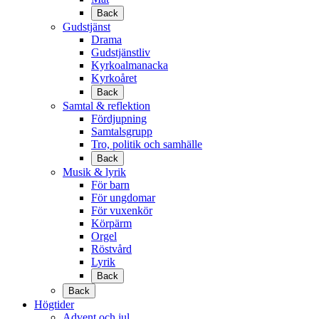
Back
Gudstjänst
Drama
Gudstjänstliv
Kyrkoalmanacka
Kyrkoåret
Back
Samtal & reflektion
Fördjupning
Samtalsgrupp
Tro, politik och samhälle
Back
Musik & lyrik
För barn
För ungdomar
För vuxenkör
Körpärm
Orgel
Röstvård
Lyrik
Back
Back
Högtider
Advent och jul