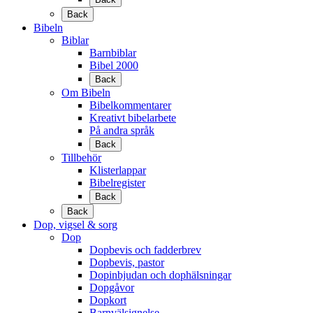
Back
Bibeln
Biblar
Barnbiblar
Bibel 2000
Back
Om Bibeln
Bibelkommentarer
Kreativt bibelarbete
På andra språk
Back
Tillbehör
Klisterlappar
Bibelregister
Back
Back
Dop, vigsel & sorg
Dop
Dopbevis och fadderbrev
Dopbevis, pastor
Dopinbjudan och dophälsningar
Dopgåvor
Dopkort
Barnvälsignelse