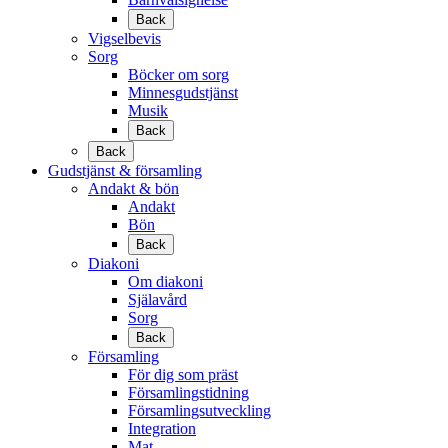
Back
Vigselbevis
Sorg
Böcker om sorg
Minnesgudstjänst
Musik
Back
Back
Gudstjänst & församling
Andakt & bön
Andakt
Bön
Back
Diakoni
Om diakoni
Själavård
Sorg
Back
Församling
För dig som präst
Församlingstidning
Församlingsutveckling
Integration
Mat