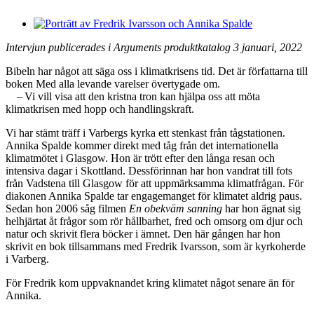
Intervjun publicerades i Arguments produktkatalog 3 januari, 2022
Bibeln har något att säga oss i klimatkrisens tid. Det är författarna till
boken Med alla levande varelser övertygade om.
– Vi vill visa att den kristna tron kan hjälpa oss att möta
klimatkrisen med hopp och handlingskraft.
Vi har stämt träff i Varbergs kyrka ett stenkast från tågstationen.
Annika Spalde kommer direkt med tåg från det internationella
klimatmötet i Glasgow. Hon är trött efter den långa resan och
intensiva dagar i Skottland. Dessförinnan har hon vandrat till fots
från Vadstena till Glasgow för att uppmärksamma klimatfrågan. För
diakonen Annika Spalde tar engagemanget för klimatet aldrig paus.
Sedan hon 2006 såg filmen
En obekväm sanning
har hon ägnat sig
helhjärtat åt frågor som rör hållbarhet, fred och omsorg om djur och
natur och skrivit flera böcker i ämnet. Den här gången har hon
skrivit en bok tillsammans med Fredrik Ivarsson, som är kyrko­herde
i Varberg.
För Fredrik kom uppvaknandet kring klimatet något senare än för
Annika.