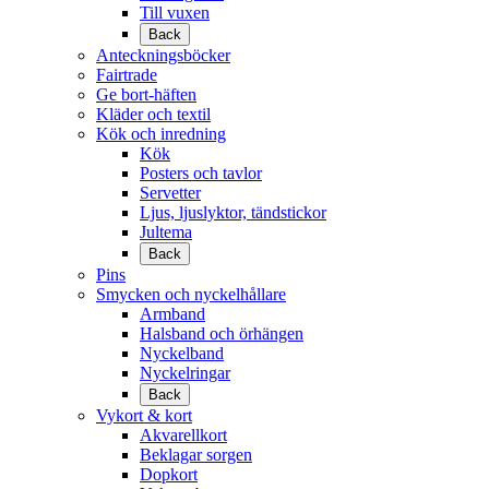
Till vuxen
Back
Anteckningsböcker
Fairtrade
Ge bort-häften
Kläder och textil
Kök och inredning
Kök
Posters och tavlor
Servetter
Ljus, ljuslyktor, tändstickor
Jultema
Back
Pins
Smycken och nyckelhållare
Armband
Halsband och örhängen
Nyckelband
Nyckelringar
Back
Vykort & kort
Akvarellkort
Beklagar sorgen
Dopkort