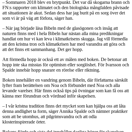
– Sommaren 2018 blev en brytpunkt. Det var då skogarna brann och
FN:s rapporter om klimatet och den biologiska mångfalden påvisade
att situationen är akut. Sedan dess har jag burit på en sorg över det
som vi är på väg att förlora, säger han.
– När jag började läsa Bibeln med de glasögonen och insåg att
naturen finns med i hela Bibeln har nästan alla mina predikningar
handlat om hur vi kan leva i klimatkrisens skugga. Jag vill förmedla
att den kristna tron och klimatkrisen har med varandra att göra och
att det finns ett sammanhang. Det ger hopp.
Att förmedla hopp är också ett av målen med boken. De betonar att
hopp inte ska misstas för optimism eller sorglöshet. För Ivarsson och
Spalde innebär hopp snarare en rörelse eller riktning.
Boken innehåller en vandring genom Bibeln, där författarna särskilt
lyfter fram berättelsen om Noa och förbundet med Noa och alla
levande varelser. Här finns också tips på övningar som kan få oss att
känna mer förundran och vördnad inför skapelsen.
– I vår kristna tradition finns det mycket som kan hjälpa oss att låta
denna andlighet ta form, säger Annika Spalde och nämner praktiker
som att be utomhus, att pilgrimsvandra och att odla
klosterinspirerade örter.
Bokens fjärde och sista del innehåller dagliga böner för skapelsen