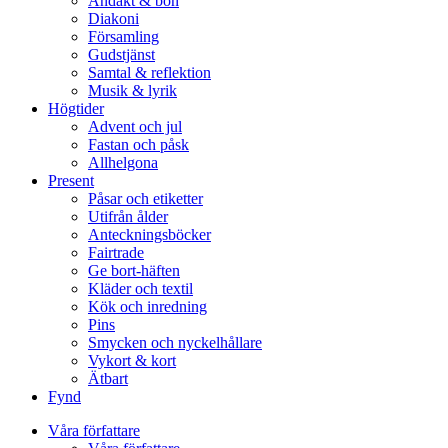
Andakt & bön
Diakoni
Församling
Gudstjänst
Samtal & reflektion
Musik & lyrik
Högtider
Advent och jul
Fastan och påsk
Allhelgona
Present
Påsar och etiketter
Utifrån ålder
Anteckningsböcker
Fairtrade
Ge bort-häften
Kläder och textil
Kök och inredning
Pins
Smycken och nyckelhållare
Vykort & kort
Ätbart
Fynd
Våra författare