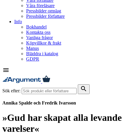
Våra författare
Våra föreläsare
Pressbilder omslag
Pressbilder författare
Info
Bokhandel
Kontakta oss
Vanliga frågor
Köpvillkor & frakt
Manus
Bläddra i katalog
GDPR
menu
search
Sök efter:
Annika Spalde och Fredrik Ivarsson
»Gud har skapat alla levande
varelser«