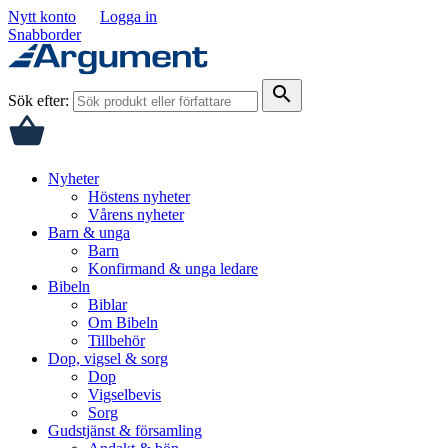
Nytt konto
Logga in
Snabborder
search
Sök efter:
Nyheter
Höstens nyheter
Vårens nyheter
Barn & unga
Barn
Konfirmand & unga ledare
Bibeln
Biblar
Om Bibeln
Tillbehör
Dop, vigsel & sorg
Dop
Vigselbevis
Sorg
Gudstjänst & församling