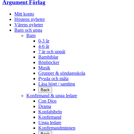
Argument Förlag
Mitt konto
Höstens nyheter
Vårens nyheter
Barn och unga
Barn
0-3 år
4-6 år
7 år och uppåt
Barnbiblar
Bönböcker
Musik
Grupper & söndagsskola
Pyssla och måla
Läsa högt / samling
Back
Konfirmand & unga ledare
Con Dios
Drama
Konfabibeln
Konfirmand
Unga ledare
Konfirmandminnen
Back