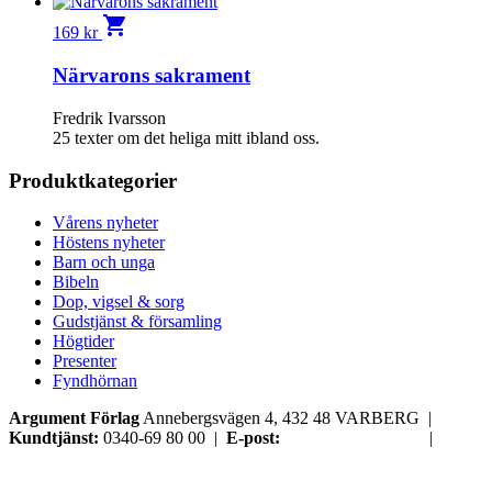
shopping_cart
169
kr
Närvarons sakrament
Fredrik Ivarsson
25 texter om det heliga mitt ibland oss.
Produktkategorier
Vårens nyheter
Höstens nyheter
Barn och unga
Bibeln
Dop, vigsel & sorg
Gudstjänst & församling
Högtider
Presenter
Fyndhörnan
Argument Förlag
Annebergsvägen 4, 432 48 VARBERG |
Kundtjänst:
0340-69 80 00 |
E-post:
order@argument.se
|
Samtyckesval