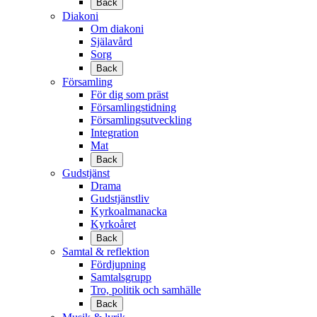
Back
Diakoni
Om diakoni
Själavård
Sorg
Back
Församling
För dig som präst
Församlingstidning
Församlingsutveckling
Integration
Mat
Back
Gudstjänst
Drama
Gudstjänstliv
Kyrkoalmanacka
Kyrkoåret
Back
Samtal & reflektion
Fördjupning
Samtalsgrupp
Tro, politik och samhälle
Back