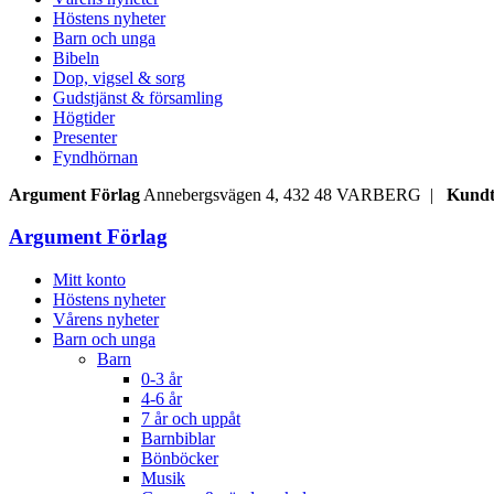
Höstens nyheter
Barn och unga
Bibeln
Dop, vigsel & sorg
Gudstjänst & församling
Högtider
Presenter
Fyndhörnan
Argument Förlag
Annebergsvägen 4, 432 48 VARBERG |
Kundt
Argument Förlag
Mitt konto
Höstens nyheter
Vårens nyheter
Barn och unga
Barn
0-3 år
4-6 år
7 år och uppåt
Barnbiblar
Bönböcker
Musik