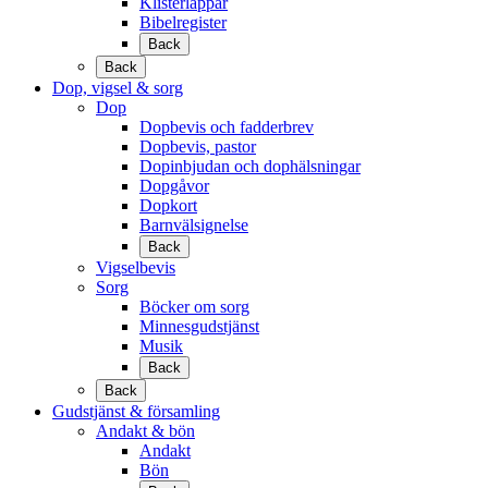
Klisterlappar
Bibelregister
Back
Back
Dop, vigsel & sorg
Dop
Dopbevis och fadderbrev
Dopbevis, pastor
Dopinbjudan och dophälsningar
Dopgåvor
Dopkort
Barnvälsignelse
Back
Vigselbevis
Sorg
Böcker om sorg
Minnesgudstjänst
Musik
Back
Back
Gudstjänst & församling
Andakt & bön
Andakt
Bön