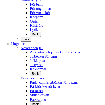
Musik & lyrik
För barn
För ungdomar
För vuxenkör
Körpärm
Orgel
Röstvård
Lyrik
Back
Back
Högtider
Advent och jul
Advents- och julböcker för vuxna
Julböcker för barn
Julklappar
Julpyssel
Kakformar
Back
Fastan och påsk
Påsk- och fasteböcker för vuxna
Påskböcker för barn
Påskkort
Stilla veckan
Kakformar
Back