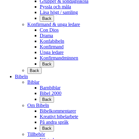
Grupper & söndagsskola
Pyssla och måla
Läsa högt / samling
Back
Konfirmand & unga ledare
Con Dios
Drama
Konfabibeln
Konfirmand
Unga ledare
Konfirmandminnen
Back
Back
Bibeln
Biblar
Barnbiblar
Bibel 2000
Back
Om Bibeln
Bibelkommentarer
Kreativt bibelarbete
På andra språk
Back
Tillbehör