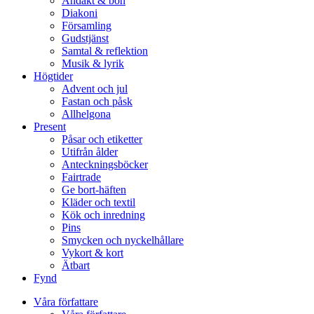
Andakt & bön
Diakoni
Församling
Gudstjänst
Samtal & reflektion
Musik & lyrik
Högtider
Advent och jul
Fastan och påsk
Allhelgona
Present
Påsar och etiketter
Utifrån ålder
Anteckningsböcker
Fairtrade
Ge bort-häften
Kläder och textil
Kök och inredning
Pins
Smycken och nyckelhållare
Vykort & kort
Ätbart
Fynd
Våra författare