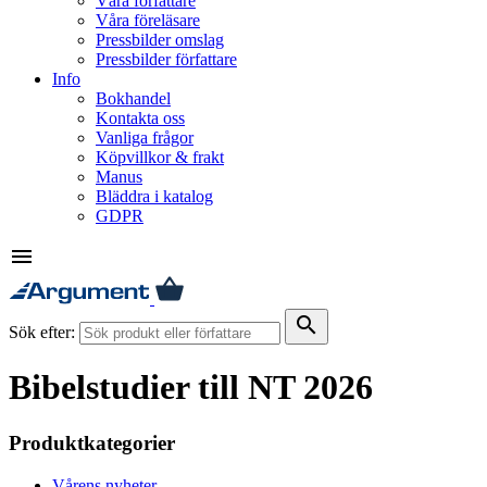
Våra författare
Våra föreläsare
Pressbilder omslag
Pressbilder författare
Info
Bokhandel
Kontakta oss
Vanliga frågor
Köpvillkor & frakt
Manus
Bläddra i katalog
GDPR
menu
search
Sök efter:
Bibelstudier till NT 2026
Produktkategorier
Vårens nyheter