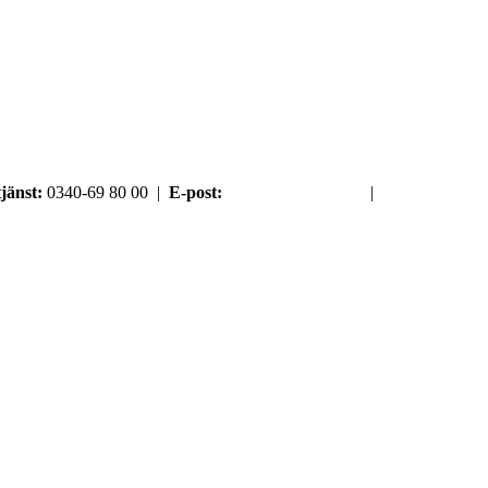
jänst:
0340-69 80 00 |
E-post:
order@argument.se
|
Samtyckesval