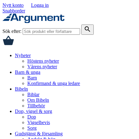
Nytt konto
Logga in
Snabborder
search
Sök efter:
Nyheter
Höstens nyheter
Vårens nyheter
Barn & unga
Barn
Konfirmand & unga ledare
Bibeln
Biblar
Om Bibeln
Tillbehör
Dop, vigsel & sorg
Dop
Vigselbevis
Sorg
Gudstjänst & församling