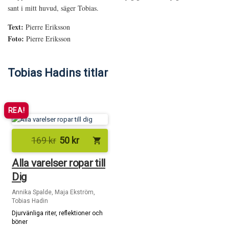
sant i mitt huvud, säger Tobias.
Text:
Pierre Eriksson
Foto:
Pierre Eriksson
Tobias Hadins titlar
REA!
169
kr
50
kr
shopping_cart
Alla varelser ropar till
Dig
Annika Spalde, Maja Ekström,
Tobias Hadin
Djurvänliga riter, reflektioner och
böner