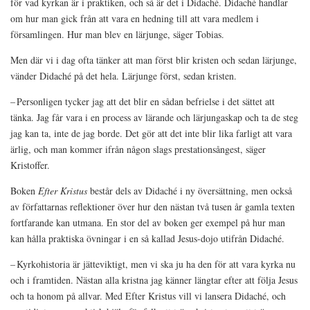
för vad kyrkan är i praktiken, och så är det i Didaché. Didaché handlar
om hur man gick från att vara en hedning till att vara medlem i
församlingen. Hur man blev en lärjunge, säger Tobias.
Men där vi i dag ofta tänker att man först blir kristen och sedan lärjunge,
vänder Didaché på det hela. Lärjunge först, sedan kristen.
– Personligen tycker jag att det blir en sådan befrielse i det sättet att
tänka. Jag får vara i en process av lärande och lärjungaskap och ta de steg
jag kan ta, inte de jag borde. Det gör att det inte blir lika farligt att vara
ärlig, och man kommer ifrån någon slags prestationsångest, säger
Kristoffer.
Boken
Efter Kristus
består dels av Didaché i ny översättning, men också
av författarnas reflektioner över hur den nästan två tusen år gamla texten
fortfarande kan utmana. En stor del av boken ger exempel på hur man
kan hålla praktiska övningar i en så kallad Jesus-dojo utifrån Didaché.
– Kyrkohistoria är jätteviktigt, men vi ska ju ha den för att vara kyrka nu
och i framtiden. Nästan alla kristna jag känner längtar efter att följa Jesus
och ta honom på allvar. Med Efter Kristus vill vi lansera Didaché, och