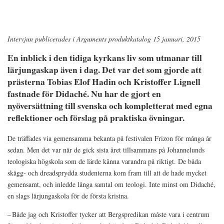
Intervjun publicerades i Arguments produktkatalog 15 januari, 2015
En inblick i den tidiga kyrkans liv som utmanar till
lärjungaskap även i dag. Det var det som gjorde att
prästerna Tobias Elof Hadin och Kristoffer Lignell
fastnade för Didaché. Nu har de gjort en
nyöversättning till svenska och kompletterat med egna
reflektioner och förslag på praktiska övningar.
De träffades via gemensamma bekanta på festivalen Frizon för många år
sedan. Men det var när de gick sista året tillsammans på Johannelunds
teologiska högskola som de lärde känna varand­ra på riktigt. De båda
skägg- och dreadsprydda studenterna kom fram till att de hade mycket
gemensamt, och inledde långa samtal om teologi. Inte minst om Didaché,
en slags lärjungaskola för de första kristna.
– Både jag och Kristoffer tycker att Bergspredikan måste vara i centrum