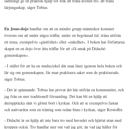
samtidigt ge en praktisk hjälp för folk att träna kristen tro, att träna
lärjungaskap, säger Tobias.
En Jesus-dojo
handlar om att en mindre grupp människor kommer
överens om att under några träffar, under en begränsad tid, träna utifrån
ett tema, exempelvis »gästfrihet« eller »enkelhet«. I boken har författarna
skapat en en dojo över åtta träffar för att »få smak på Didaché-
gemenskapen«.
– I stället för att ha en studiecirkel där man läser igenom hela boken och
lär sig om gemenskapen, får man praktisera saker som de praktiserade,
säger Tobias.
– Det är spännande. Tobias har provat det här utifrån en kommunitet, och
jag från en mer traditionell församling. Det kan bli en hjälp att
återupptäcka sånt vi glömt bort i kyrkan. Och att se exempelvis fastan
och nattvarden som en träning som redan finns i kyrkan, säger Kristoffer.
– Didaché är en hjälp att inte bara tro med huvudet och hjärtat utan med
kroppen också. Tro handlar mer om vad jag gör, än vad jag håller för