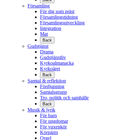
Församling
För dig som präst
Församlingstidning
Församlingsutveckling
Integration
Mat
Back
Gudstjänst
Drama
Gudstjänstliv
Kyrkoalmanacka
Kyrkoåret
Back
Samtal & reflektion
Fördjupning
Samtalsgrupp
Tro, politik och samhälle
Back
Musik & lyrik
För barn
För ungdomar
För vuxenkör
Körpärm
Orgel