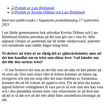
Intervjun publicerades i Arguments produktkatalog 17 september,
2021
I sin fjärde gemensamma bok utforskar Kerstin Dillmar och Lars
Björklund tröstens påverkan på det som gör ont i våra liv. Idén
uppstod i början av pandemin när de mötte vårdpersonal, patienter
och närstående som ställde frågor kring tröst.
Ni skriver att tröst är en viktig del av själavårdsmötet, men att
det inte handlar om en tröst som slätar över. Vad händer om
det blir den sortens tröst?
– Vi har beskrivit det som att det blir som att sätta ett litet plåster på
ett stort sår. Den som sörjer eller är ledsen kommer att känna sig
övergiven och om ens sorg eller det man drabbats av förminskas
kommer det att bli svårare att uppleva tröst. För att tröst ska kunna
uppstå behöver verkligheten få vara precis så svår som den kan vara
och i den jämställda trösten möts våra erfarenheter av att livet inte
all-tid är så lätt och att det inte alltid finns omedelbara lösningar på
allt.