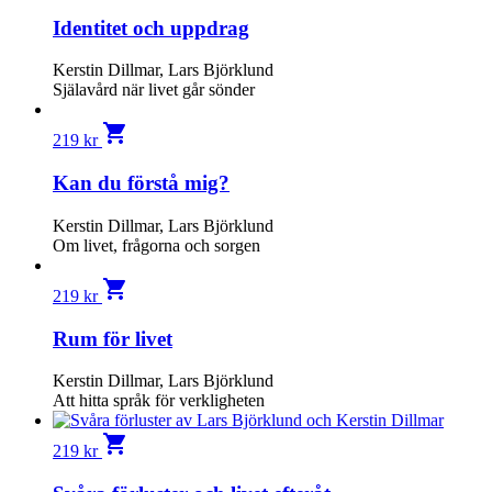
Identitet och uppdrag
Kerstin Dillmar, Lars Björklund
Själavård när livet går sönder
shopping_cart
219
kr
Kan du förstå mig?
Kerstin Dillmar, Lars Björklund
Om livet, frågorna och sorgen
shopping_cart
219
kr
Rum för livet
Kerstin Dillmar, Lars Björklund
Att hitta språk för verkligheten
shopping_cart
219
kr