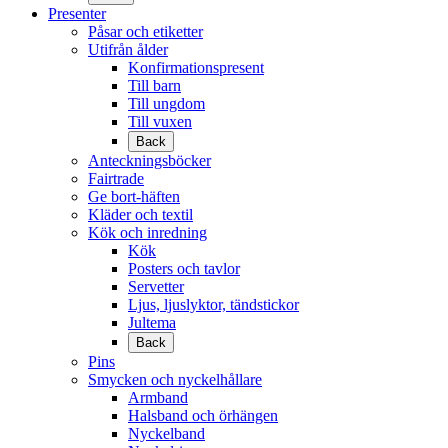
Presenter
Påsar och etiketter
Utifrån ålder
Konfirmationspresent
Till barn
Till ungdom
Till vuxen
Back
Anteckningsböcker
Fairtrade
Ge bort-häften
Kläder och textil
Kök och inredning
Kök
Posters och tavlor
Servetter
Ljus, ljuslyktor, tändstickor
Jultema
Back
Pins
Smycken och nyckelhållare
Armband
Halsband och örhängen
Nyckelband