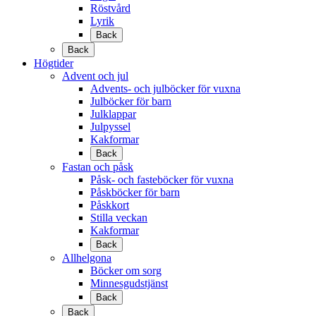
Röstvård
Lyrik
Back
Back
Högtider
Advent och jul
Advents- och julböcker för vuxna
Julböcker för barn
Julklappar
Julpyssel
Kakformar
Back
Fastan och påsk
Påsk- och fasteböcker för vuxna
Påskböcker för barn
Påskkort
Stilla veckan
Kakformar
Back
Allhelgona
Böcker om sorg
Minnesgudstjänst
Back
Back