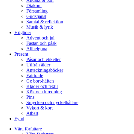
Andakt & bön
Diakoni
Församling
Gudstjänst
Samtal & reflektion
Musik & lyrik
Högtider
Advent och jul
Fastan och påsk
Allhelgona
Present
Påsar och etiketter
Utifrån ålder
Anteckningsböcker
Fairtrade
Ge bort-häften
Kläder och textil
Kök och inredning
Pins
Smycken och nyckelhållare
Vykort & kort
Ätbart
Fynd
Våra författare