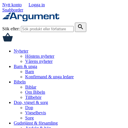
Nytt konto
Logga in
Snabborder
search
Sök efter:
Nyheter
Höstens nyheter
Vårens nyheter
Barn & unga
Barn
Konfirmand & unga ledare
Bibeln
Biblar
Om Bibeln
Tillbehör
Dop, vigsel & sorg
Dop
Vigselbevis
Sorg
Gudstjänst & församling