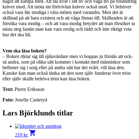
något att kämpa med. Att stå kvar i sitt liv och våga tro på förändring
kräver mod. Att möta sin förtvivlan kräver också mod. Vi behöver
också vara lite modiga i våra möten med varandra. Men det är
skillnad på att bara existera och att våga finnas till. Skillnaden är att
försöka vara modig – och att vara modig betyder att man försöker ta
nästa steg fastän man kan vara orolig och rädd och inte riktigt veta
hur det ska bli.
Vem ska läsa boken?
– Boken riktar sig till själavårdare men vi hoppas ju förstås att ock-
så andra, som på olika sätt kommer i kontakt med människor som
befinner sig i sorg eller på andra sätt har det svårt, vill läsa den.
Kanske kan man också tänka att den som själv funderar över tröst
eller själv skulle behöva tröst kan läsa boken.
Text:
Pierre Eriksson
Foto:
Josefin Casteryd
Lars Björklunds titlar
shopping_cart
219
kr