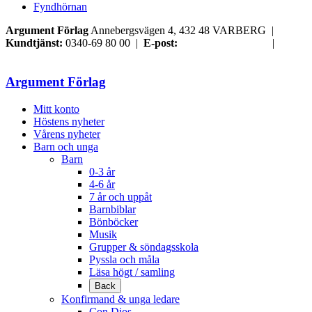
Fyndhörnan
Argument Förlag
Annebergsvägen 4, 432 48 VARBERG |
Kundtjänst:
0340-69 80 00 |
E-post:
order@argument.se
|
Samtyckesval
Argument Förlag
Mitt konto
Höstens nyheter
Vårens nyheter
Barn och unga
Barn
0-3 år
4-6 år
7 år och uppåt
Barnbiblar
Bönböcker
Musik
Grupper & söndagsskola
Pyssla och måla
Läsa högt / samling
Back
Konfirmand & unga ledare
Con Dios