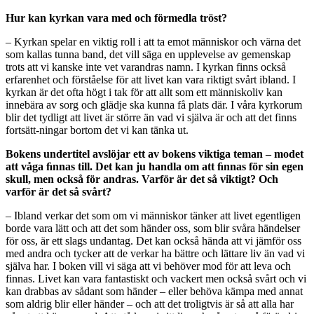
Hur kan kyrkan vara med och förmedla tröst?
– Kyrkan spelar en viktig roll i att ta emot människor och värna det
som kallas tunna band, det vill säga en upplevelse av gemenskap
trots att vi kanske inte vet varandras namn. I kyrkan finns också
erfarenhet och förståelse för att livet kan vara riktigt svårt ibland. I
kyrkan är det ofta högt i tak för att allt som ett människoliv kan
innebära av sorg och glädje ska kunna få plats där. I våra kyrkorum
blir det tydligt att livet är större än vad vi själva är och att det finns
fortsätt-ningar bortom det vi kan tänka ut.
Bokens undertitel avslöjar ett av bokens viktiga teman – modet
att våga ﬁnnas till. Det kan ju handla om att ﬁnnas för sin egen
skull, men också för andras. Varför är det så viktigt? Och
varför är det så svårt?
– Ibland verkar det som om vi människor tänker att livet egentligen
borde vara lätt och att det som händer oss, som blir svåra händelser
för oss, är ett slags undantag. Det kan också hända att vi jämför oss
med andra och tycker att de verkar ha bättre och lättare liv än vad vi
själva har. I boken vill vi säga att vi behöver mod för att leva och
finnas. Livet kan vara fantastiskt och vackert men också svårt och vi
kan drabbas av sådant som händer – eller behöva kämpa med annat
som aldrig blir eller händer – och att det troligtvis är så att alla har