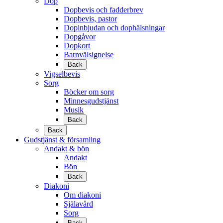
Dop
Dopbevis och fadderbrev
Dopbevis, pastor
Dopinbjudan och dophälsningar
Dopgåvor
Dopkort
Barnvälsignelse
Back
Vigselbevis
Sorg
Böcker om sorg
Minnesgudstjänst
Musik
Back
Back
Gudstjänst & församling
Andakt & bön
Andakt
Bön
Back
Diakoni
Om diakoni
Själavård
Sorg
Back