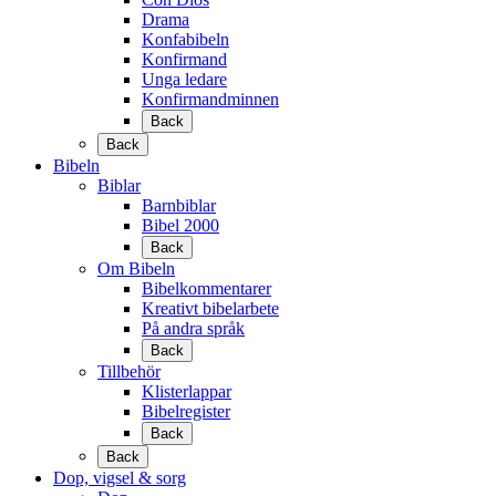
Drama
Konfabibeln
Konfirmand
Unga ledare
Konfirmandminnen
Back
Back
Bibeln
Biblar
Barnbiblar
Bibel 2000
Back
Om Bibeln
Bibelkommentarer
Kreativt bibelarbete
På andra språk
Back
Tillbehör
Klisterlappar
Bibelregister
Back
Back
Dop, vigsel & sorg