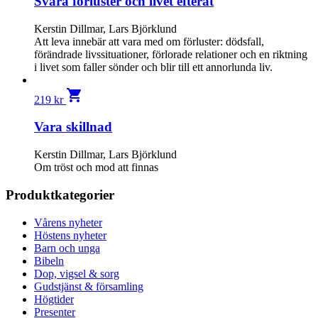
Svåra förluster och livet efteråt
Kerstin Dillmar, Lars Björklund
Att leva innebär att vara med om förluster: dödsfall,
förändrade livssituationer, förlorade relationer och en riktning
i livet som faller sönder och blir till ett annorlunda liv.
shopping_cart
219
kr
Vara skillnad
Kerstin Dillmar, Lars Björklund
Om tröst och mod att finnas
Produktkategorier
Vårens nyheter
Höstens nyheter
Barn och unga
Bibeln
Dop, vigsel & sorg
Gudstjänst & församling
Högtider
Presenter