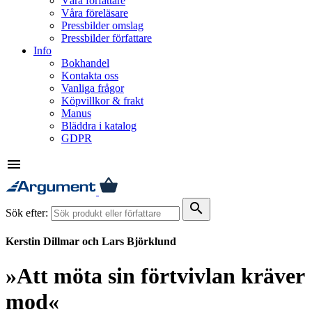
Våra författare
Våra föreläsare
Pressbilder omslag
Pressbilder författare
Info
Bokhandel
Kontakta oss
Vanliga frågor
Köpvillkor & frakt
Manus
Bläddra i katalog
GDPR
menu
search
Sök efter:
Kerstin Dillmar och Lars Björklund
»Att möta sin förtvivlan kräver
mod«