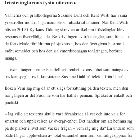
trösteänglarnas tysta närvaro.
Vännerna och prästkollegorna Susanne Dahl och Kent Wisti har i sina
yrkesroller mött många människor i utsatta situationer. När Kent Wisti
hösten 2019 i
Kyrkans Tidning
skrev en artikel om trösteänglar blev
responsen överväldigande. Beskrivningen av trösteänglar, som finns hos
de förtvivlade föräldrarna på sjukhuset, hos den övergivna hustrun i
radhusområdet och hos den självmordsbenägna tonåringen, berörde
många.
– Texten tangerar en existentiell erfarenhet av ensamhet som många av
oss kan spegla oss i, konstaterar Susanne Dahl på telefon från Umeå.
Boken
Vem såg mig då
är ett slags fortsättning på den texten, men den
här gången är det Susanne som har hållit i pennan. Språket är enkelt och
poetiskt.
– Jag ville att texterna skulle vara förankrade i livet och inte väja för
smärtan och upplevelsen av övergivenhet. Det handlar om att befinna sig
på de platser i livet som väcker frågan – vem såg mig då? En undran som
både fångar upplevelsen av total ensamhet men som samtidigt öppnar för