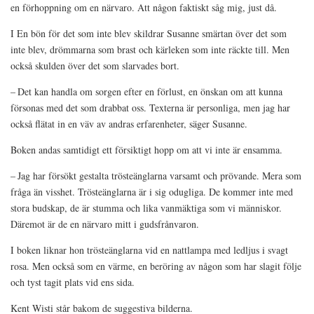
en förhoppning om en närvaro. Att någon faktiskt såg mig, just då.
I
En bön för det som inte blev
skildrar Susanne smärtan över det som
inte blev, drömmarna som brast och kärleken som inte räckte till. Men
också skulden över det som slarvades bort.
– Det kan handla om sorgen efter en förlust, en önskan om att kunna
försonas med det som drabbat oss. Texterna är personliga, men jag har
också flätat in en väv av andras erfarenheter, säger Susanne.
Boken andas samtidigt ett försiktigt hopp om att vi inte är ensamma.
– Jag har försökt gestalta trösteänglarna varsamt och prövande. Mera som
fråga än visshet. Trösteänglarna är i sig odugliga. De kommer inte med
stora budskap, de är stumma och lika vanmäktiga som vi människor.
Däremot är de en närvaro mitt i gudsfrånvaron.
I boken liknar hon trösteänglarna vid en nattlampa med ledljus i svagt
rosa. Men också som en värme, en beröring av någon som har slagit följe
och tyst tagit plats vid ens sida.
Kent Wisti står bakom de suggestiva bilderna.