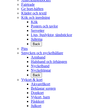
Anteckningsböcker
Fairtrade
Ge bort-häften
Kläder och textil
Kök och inredning
Kök
Posters och tavlor
Servetter
Ljus, ljuslyktor, tändstickor
Jultema
Back
Pins
Smycken och nyckelhållare
Armband
Halsband och örhängen
Nyckelband
Nyckelringar
Back
Vykort & kort
Akvarellkort
Beklagar sorgen
Dopkort
Vykort, barn
Påskkort
Julkort