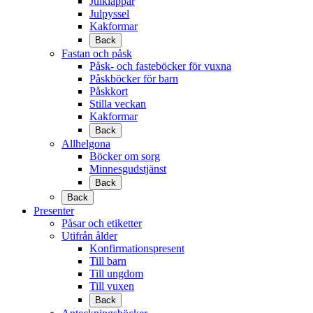
Julklappar
Julpyssel
Kakformar
Back
Fastan och påsk
Påsk- och fasteböcker för vuxna
Påskböcker för barn
Påskkort
Stilla veckan
Kakformar
Back
Allhelgona
Böcker om sorg
Minnesgudstjänst
Back
Back
Presenter
Påsar och etiketter
Utifrån ålder
Konfirmationspresent
Till barn
Till ungdom
Till vuxen
Back