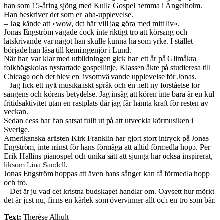
han som 15-åring sjöng med Kulla Gospel hemma i Ängelholm.
Han beskriver det som en aha-upplevelse.
– Jag kände att »wow, det här vill jag göra med mitt liv«.
Jonas Engström vågade dock inte riktigt tro att körsång och
låtskrivande var något han skulle kunna ha som yrke. I stället
började han läsa till kemiingenjör i Lund.
När han var klar med utbildningen gick han ett år på Glim­åkra
folkhögskolas nystartade gospellinje. Klassen åkte på studieresa till
Chicago och det blev en livsomvälvande upplevelse för Jonas.
– Jag fick ett nytt musikaliskt språk och en helt ny förståelse för
sångens och körens betydelse. Jag insåg att kören inte bara är en kul
fritidsaktivitet utan en rastplats där jag får hämta kraft för resten av
veckan.
Sedan dess har han satsat fullt ut på att utveckla körmusiken i
Sverige.
Amerikanska artisten Kirk Franklin har gjort stort intryck på Jonas
Engström, inte minst för hans förmåga att alltid förmedla hopp. Per
Erik Hallins pianospel och unika sätt att sjunga har också inspirerat,
liksom Lina Sandell.
Jonas Engström hoppas att även hans sånger kan få förmedla hopp
och tro.
– Det är ju vad det kristna budskapet handlar om. Oavsett hur mörkt
det är just nu, finns en kärlek som övervinner allt och en tro som bär.
Text:
Therése Alhult