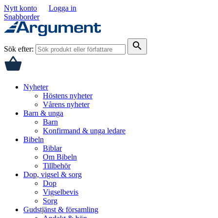
Nytt konto
Logga in
Snabborder
search
Sök efter:
Nyheter
Höstens nyheter
Vårens nyheter
Barn & unga
Barn
Konfirmand & unga ledare
Bibeln
Biblar
Om Bibeln
Tillbehör
Dop, vigsel & sorg
Dop
Vigselbevis
Sorg
Gudstjänst & församling