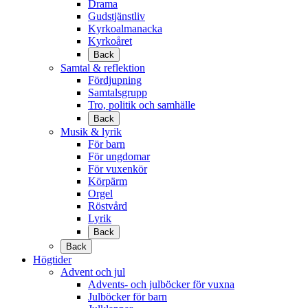
Drama
Gudstjänstliv
Kyrkoalmanacka
Kyrkoåret
Back
Samtal & reflektion
Fördjupning
Samtalsgrupp
Tro, politik och samhälle
Back
Musik & lyrik
För barn
För ungdomar
För vuxenkör
Körpärm
Orgel
Röstvård
Lyrik
Back
Back
Högtider
Advent och jul
Advents- och julböcker för vuxna
Julböcker för barn