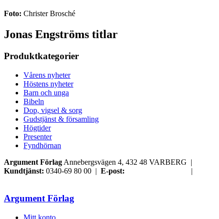
Foto:
Christer Brosché
Jonas Engströms titlar
Produktkategorier
Vårens nyheter
Höstens nyheter
Barn och unga
Bibeln
Dop, vigsel & sorg
Gudstjänst & församling
Högtider
Presenter
Fyndhörnan
Argument Förlag
Annebergsvägen 4, 432 48 VARBERG |
Kundtjänst:
0340-69 80 00 |
E-post:
order@argument.se
|
Samtyckesval
Argument Förlag
Mitt konto