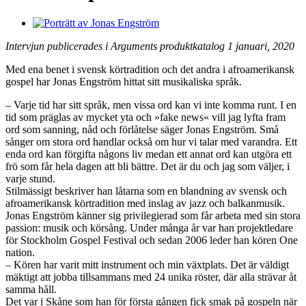
Intervjun publicerades i Arguments produktkatalog 1 januari, 2020
Med ena benet i svensk körtradition och det andra i afroamerikansk
gospel har Jonas Engström hittat sitt musikaliska språk.
– Varje tid har sitt språk, men vissa ord kan vi inte komma runt. I en
tid som präglas av mycket yta och »fake news« vill jag lyfta fram
ord som sanning, nåd och förlåtelse säger Jonas Engström. Små
sånger om stora ord handlar också om hur vi talar med varandra. Ett
enda ord kan förgifta någons liv medan ett annat ord kan utgöra ett
frö som får hela dagen att bli bättre. Det är du och jag som väljer, i
varje stund.
Stilmässigt beskriver han låtarna som en blandning av svensk och
afroamerikansk körtradition med inslag av jazz och balkanmusik.
Jonas Engström känner sig privilegierad som får arbeta med sin stora
passion: musik och körsång. Under många år var han projektledare
för Stockholm Gospel Festival och sedan 2006 leder han kören One
nation.
– Kören har varit mitt instrument och min växtplats. Det är väldigt
mäktigt att jobba tillsammans med 24 unika röster, där alla strävar åt
samma håll.
Det var i Skåne som han för första gången fick smak på gospeln när