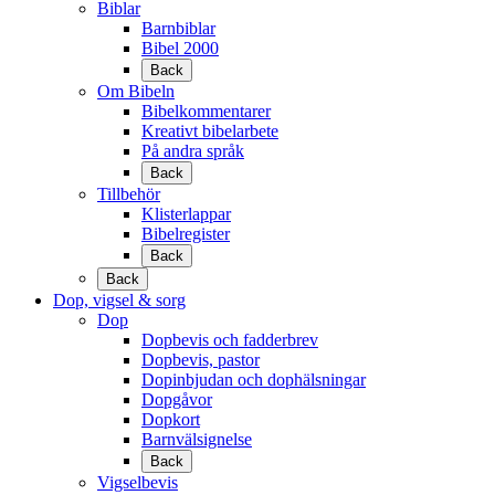
Biblar
Barnbiblar
Bibel 2000
Back
Om Bibeln
Bibelkommentarer
Kreativt bibelarbete
På andra språk
Back
Tillbehör
Klisterlappar
Bibelregister
Back
Back
Dop, vigsel & sorg
Dop
Dopbevis och fadderbrev
Dopbevis, pastor
Dopinbjudan och dophälsningar
Dopgåvor
Dopkort
Barnvälsignelse
Back
Vigselbevis