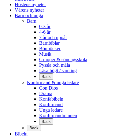
Höstens nyheter
Vårens nyheter
Barn och unga
Barn
0-3 år
4-6 år
7 år och uppåt
Barnbiblar
Bönböcker
Musik
Grupper & söndagsskola
Pyssla och måla
Läsa högt / samling
Back
Konfirmand & unga ledare
Con Dios
Drama
Konfabibeln
Konfirmand
Unga ledare
Konfirmandminnen
Back
Back
Bibeln