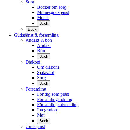
Sorg
Böcker om sorg
Minnesgudstjänst
Musik
Back
Back
Gudstjänst & församling
Andakt & bön
Andakt
Bön
Back
Diakoni
Om diakoni
Själavård
Sorg
Back
Församling
För dig som präst
Församlingstidning
Församlingsutveckling
Integration
Mat
Back
Gudstjänst