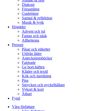
Andakt & bön
Diakoni
Församling
Gudstjänst
Samtal & reflektion
Musik & lyrik
Högtider
Advent och jul
Fastan och påsk
Allhelgona
Present
Påsar och etiketter
Utifrån ålder
Anteckningsböcker
Fairtrade
Ge bort-häften
Kläder och textil
Kök och inredning
Pins
Smycken och nyckelhållare
Vykort & kort
Ätbart
Fynd
Våra författare