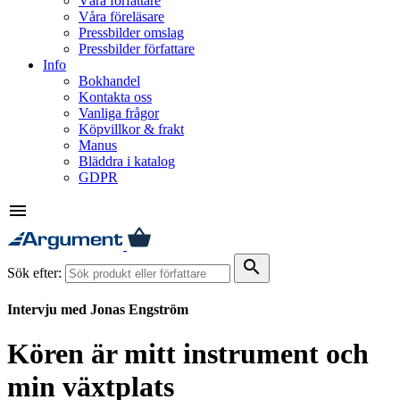
Våra författare
Våra föreläsare
Pressbilder omslag
Pressbilder författare
Info
Bokhandel
Kontakta oss
Vanliga frågor
Köpvillkor & frakt
Manus
Bläddra i katalog
GDPR
menu
search
Sök efter:
Intervju med Jonas Engström
Kören är mitt instrument och
min växtplats