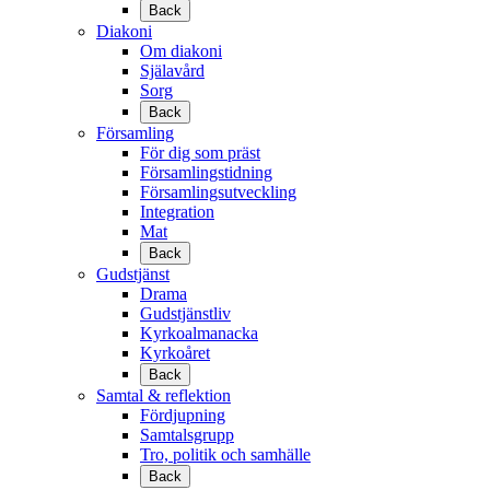
Back
Diakoni
Om diakoni
Själavård
Sorg
Back
Församling
För dig som präst
Församlingstidning
Församlingsutveckling
Integration
Mat
Back
Gudstjänst
Drama
Gudstjänstliv
Kyrkoalmanacka
Kyrkoåret
Back
Samtal & reflektion
Fördjupning
Samtalsgrupp
Tro, politik och samhälle
Back