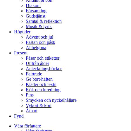
Andakt & bön
Diakoni
Församling
Gudstjänst
Samtal & reflektion
Musik & lyrik
Högtider
Advent och jul
Fastan och påsk
Allhelgona
Present
Påsar och etiketter
Utifrån ålder
Anteckningsböcker
Fairtrade
Ge bort-häften
Kläder och textil
Kök och inredning
Pins
Smycken och nyckelhållare
Vykort & kort
Ätbart
Fynd
Våra författare