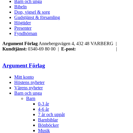
Barn och unga
Bibeln
Dop, vigsel & sorg
Gudstjänst & församling
Högtider
Presenter
Fyndhörnan
Argument Förlag
Annebergsvägen 4, 432 48 VARBERG |
Kundtjänst:
0340-69 80 00 |
E-post:
order@argument.se
|
Samtyckesval
Argument Förlag
Mitt konto
Höstens nyheter
Vårens nyheter
Barn och unga
Barn
0-3 år
4-6 år
7 år och uppåt
Barnbiblar
Bönböcker
Musik