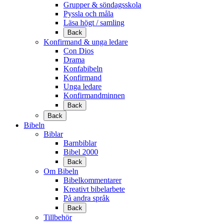
Grupper & söndagsskola
Pyssla och måla
Läsa högt / samling
Back
Konfirmand & unga ledare
Con Dios
Drama
Konfabibeln
Konfirmand
Unga ledare
Konfirmandminnen
Back
Back
Bibeln
Biblar
Barnbiblar
Bibel 2000
Back
Om Bibeln
Bibelkommentarer
Kreativt bibelarbete
På andra språk
Back
Tillbehör