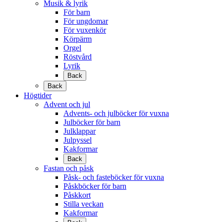
Musik & lyrik
För barn
För ungdomar
För vuxenkör
Körpärm
Orgel
Röstvård
Lyrik
Back
Back
Högtider
Advent och jul
Advents- och julböcker för vuxna
Julböcker för barn
Julklappar
Julpyssel
Kakformar
Back
Fastan och påsk
Påsk- och fasteböcker för vuxna
Påskböcker för barn
Påskkort
Stilla veckan
Kakformar