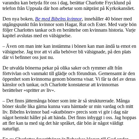
varandra kan betyda för oss i dag, berättar Charlotte Frycklund på
telefon från Uppsala där hon arbetar som nätpräst på Kyrkokansliet.
Den nya boken,
Be med Bibelns kvinnor
, innehåller 40 böner med
utgångspunkt från kvinnor som Hagar, Rut och Ester. Med varje bön
följer Charlottes tankar och en berättelse om kvinnans historia. Varje
kapitel avslutas med en välsignelse.
– Även om man inte kan instämma i bönen kan man ändå ta emot en
välsignelse. Jag tror att vi alla behöver bli välsignade, på den plats
där vi befinner oss just nu.
De utvalda bönerna pekar på olika saker och rymmer allt från
förtvivlan och vanmakt till glädje och förundran. Gemensamt är den
öppenhet som kvinnorna genom bönerna visar. Vi får ta del av deras
känslor och tankar, och Charlotte konstaterar att kvinnornas
berättelser »spritter av liv«.
– Det finns jättemånga böner som inte är så strukturerade. Många
böner skulle lika gärna kunna vara hämtade ur min vardag och mitt
liv. Bibelns kvinnor bad »akutböner« precis som vi gör i dag när
något hemskt håller på att hända. Det finns inbyggt i oss. Jag hoppas
att fler kan ta med sig det här språket, där bön är något väldigt
naturligt.