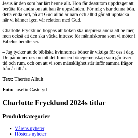
Jesus är den som har lärt henne allt. Hon får dessutom uppdraget att
berätta för andra om att han är uppstånden. För mig visar denna bön,
detta enda ord, på att Gud alltid är nära och alltid går att upptäcka
när vi känner igen vår relation med Gud.
Charlotte Frycklund hoppas att boken ska inspirera andra att be mer,
men också att den ska väcka intresse för människorna som vi möter i
Bibelns berättelser.
– Jag tycker att de bibliska kvinnornas böner är viktiga för oss i dag.
De påminner oss om att det finns en bönegemenskap som går över
tid och rum, och om att vi som mänsklighet står inför samma frågor
från år till år.
Text:
Therése Alhult
Foto:
Josefin Casteryd
Charlotte Frycklund 2024s titlar
Produktkategorier
Vårens nyheter
Höstens nyheter