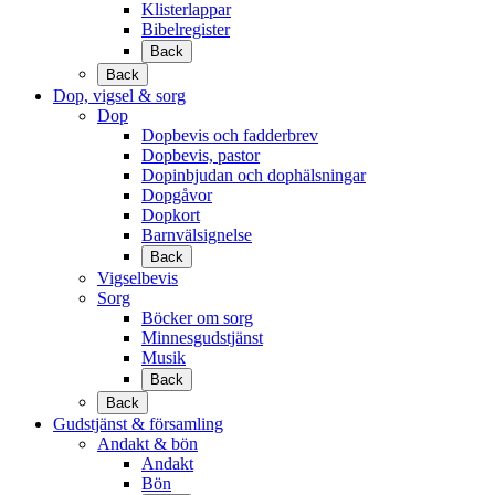
Klisterlappar
Bibelregister
Back
Back
Dop, vigsel & sorg
Dop
Dopbevis och fadderbrev
Dopbevis, pastor
Dopinbjudan och dophälsningar
Dopgåvor
Dopkort
Barnvälsignelse
Back
Vigselbevis
Sorg
Böcker om sorg
Minnesgudstjänst
Musik
Back
Back
Gudstjänst & församling
Andakt & bön
Andakt
Bön