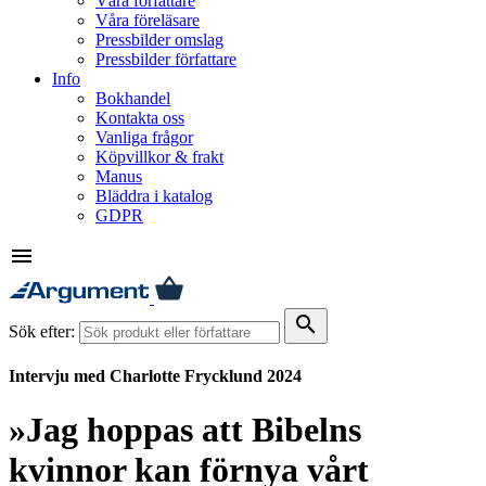
Våra författare
Våra föreläsare
Pressbilder omslag
Pressbilder författare
Info
Bokhandel
Kontakta oss
Vanliga frågor
Köpvillkor & frakt
Manus
Bläddra i katalog
GDPR
menu
search
Sök efter:
Intervju med Charlotte Frycklund 2024
»Jag hoppas att Bibelns
kvinnor kan förnya vårt