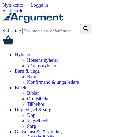
Nytt konto
Logga in
Snabborder
search
Sök efter:
Nyheter
Höstens nyheter
Vårens nyheter
Barn & unga
Barn
Konfirmand & unga ledare
Bibeln
Biblar
Om Bibeln
Tillbehör
Dop, vigsel & sorg
Dop
Vigselbevis
Sorg
Gudstjänst & församling