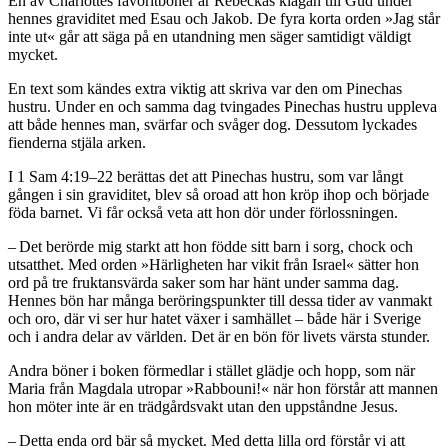
En av Charlottes favoritböner är Rebeckas klagan till Gud under
hennes graviditet med Esau och Jakob. De fyra korta orden »Jag står
inte ut« går att säga på en utandning men säger samtidigt väldigt
mycket.
En text som kändes extra viktig att skriva var den om Pinechas
hustru. Under en och samma dag tvingades Pinechas hustru upp­leva
att både hennes man, svärfar och svåger dog. Dessutom lyckades
fienderna stjäla arken.
I 1 Sam 4:19–22 berättas det att Pinechas hustru, som var långt
gången i sin graviditet, blev så oroad att hon kröp ihop och började
föda barnet. Vi får också veta att hon dör under förlossningen.
– Det berörde mig starkt att hon födde sitt barn i sorg, chock och
utsatthet. Med orden »Härligheten har vikit från Israel« sätter hon
ord på tre fruktansvärda saker som har hänt under samma dag.
Hennes bön har många beröringspunkter till dessa tider av vanmakt
och oro, där vi ser hur hatet växer i samhället – både här i Sverige
och i andra delar av världen. Det är en bön för livets värsta stunder.
Andra böner i boken förmedlar i stället glädje och hopp, som när
Maria från Magdala utropar »Rabbouni!« när hon förstår att mannen
hon möter inte är en trädgårdsvakt utan den uppståndne Jesus.
– Detta enda ord bär så mycket. Med detta lilla ord förstår vi att