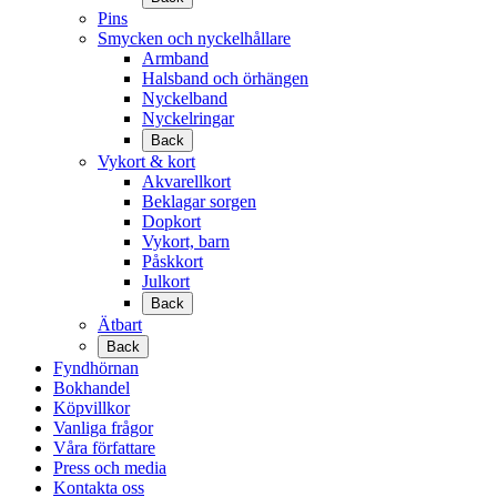
Pins
Smycken och nyckelhållare
Armband
Halsband och örhängen
Nyckelband
Nyckelringar
Back
Vykort & kort
Akvarellkort
Beklagar sorgen
Dopkort
Vykort, barn
Påskkort
Julkort
Back
Ätbart
Back
Fyndhörnan
Bokhandel
Köpvillkor
Vanliga frågor
Våra författare
Press och media
Kontakta oss