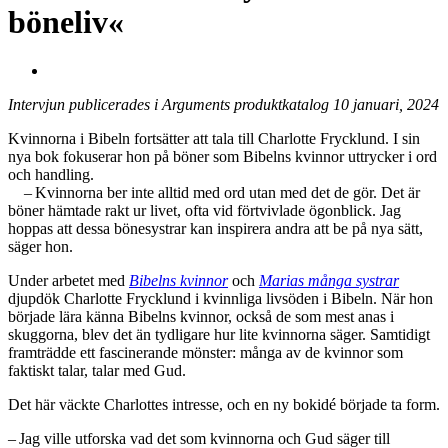
böneliv«
Intervjun publicerades i Arguments produktkatalog 10 januari, 2024
Kvinnorna i Bibeln fortsätter att tala till Charlotte Frycklund. I sin
nya bok fokuserar hon på böner som Bibelns kvinnor uttrycker i ord
och handling.
– Kvinnorna ber inte alltid med ord utan med det de gör. Det är
böner hämtade rakt ur livet, ofta vid förtvivlade ögonblick. Jag
hoppas att dessa bönesystrar kan inspirera andra att be på nya sätt,
säger hon.
Under arbetet med
Bibelns kvinnor
och
Marias många systrar
djupdök Charlotte Fryck­lund i kvinnliga livsöden i Bibeln. När hon
började lära känna Bibelns kvinnor, också de som mest anas i
skuggorna, blev det än tydligare hur lite kvinnorna säger. Samtidigt
framträdde ett fascinerande mönster: många av de kvinnor som
faktiskt talar, talar med Gud.
Det här väckte Charlottes intresse, och en ny bokidé började ta form.
– Jag ville utforska vad det som kvinnorna och Gud säger till