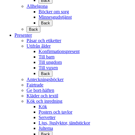
Back
Allhelgona
Böcker om sorg
Minnesgudstjänst
Back
Back
Presenter
Påsar och etiketter
Utifrån ålder
Konfirmationspresent
Till barn
Till ungdom
Till vuxen
Back
Anteckningsböcker
Fairtrade
Ge bort-häften
Kläder och textil
Kök och inredning
Kök
Posters och tavlor
Servetter
Ljus, ljuslyktor, tändstickor
Jultema
Back