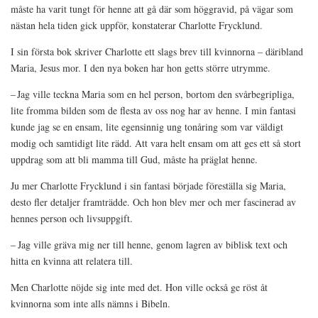
måste ha varit tungt för henne att gå där som höggravid, på vägar som
nästan hela tiden gick uppför, konstaterar Charlotte Frycklund.
I sin första bok skriver Charlotte ett slags brev till kvinnorna – däribland
Maria, Jesus mor. I den nya boken har hon getts större utrymme.
– Jag ville teckna Maria som en hel person, bortom den svårbegripliga,
lite fromma bilden som de flesta av oss nog har av henne. I min fantasi
kunde jag se en ensam, lite egensinnig ung tonåring som var väldigt
modig och samtidigt lite rädd. Att vara helt ensam om att ges ett så stort
uppdrag som att bli mamma till Gud, måste ha präglat henne.
Ju mer Charlotte Frycklund i sin fantasi började föreställa sig Maria,
desto fler detaljer framträdde. Och hon blev mer och mer fa­scinerad av
hennes person och livsuppgift.
– Jag ville gräva mig ner till henne, genom lagren av biblisk text och
hitta en kvinna att relatera till.
Men Charlotte nöjde sig inte med det. Hon ville också ge röst åt
kvinnorna som inte alls nämns i Bibeln.