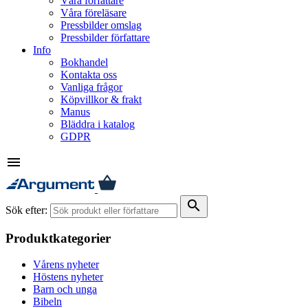
Våra författare
Våra föreläsare
Pressbilder omslag
Pressbilder författare
Info
Bokhandel
Kontakta oss
Vanliga frågor
Köpvillkor & frakt
Manus
Bläddra i katalog
GDPR
menu
search
Sök efter:
Produktkategorier
Vårens nyheter
Höstens nyheter
Barn och unga
Bibeln