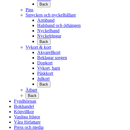
Back
Pins
Smycken och nyckelhållare
Armband
Halsband och örhängen
Nyckelband
Nyckelringar
Back
Vykort & kort
Akvarellkort
Beklagar sorgen
Dopkort
Vykort, barn
Påskkort
Julkort
Back
Ätbart
Back
Fyndhörnan
Bokhandel
Köpvillkor
Vanliga frågor
Våra författare
Press och media