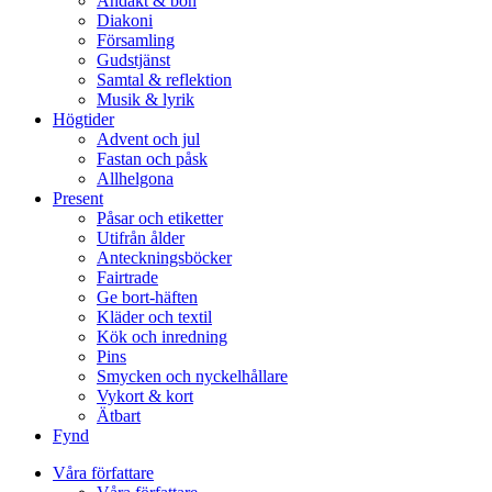
Andakt & bön
Diakoni
Församling
Gudstjänst
Samtal & reflektion
Musik & lyrik
Högtider
Advent och jul
Fastan och påsk
Allhelgona
Present
Påsar och etiketter
Utifrån ålder
Anteckningsböcker
Fairtrade
Ge bort-häften
Kläder och textil
Kök och inredning
Pins
Smycken och nyckelhållare
Vykort & kort
Ätbart
Fynd
Våra författare