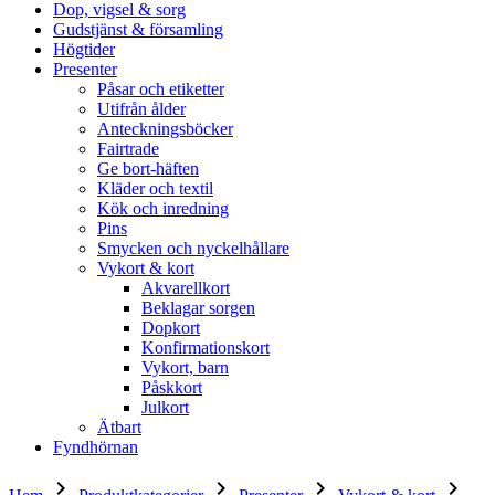
Dop, vigsel & sorg
Gudstjänst & församling
Högtider
Presenter
Påsar och etiketter
Utifrån ålder
Anteckningsböcker
Fairtrade
Ge bort-häften
Kläder och textil
Kök och inredning
Pins
Smycken och nyckelhållare
Vykort & kort
Akvarellkort
Beklagar sorgen
Dopkort
Konfirmationskort
Vykort, barn
Påskkort
Julkort
Ätbart
Fyndhörnan
keyboard_arrow_right
keyboard_arrow_right
keyboard_arrow_right
keyboard_arrow_right