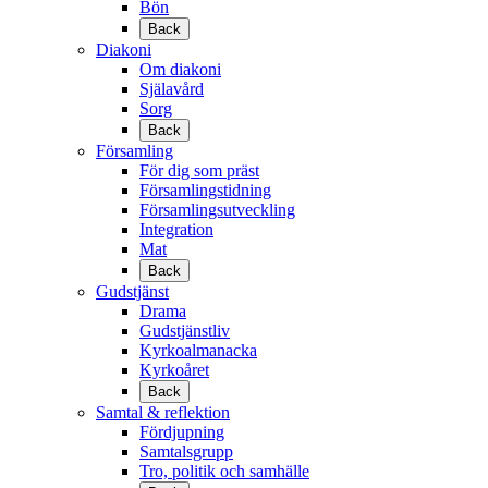
Bön
Back
Diakoni
Om diakoni
Själavård
Sorg
Back
Församling
För dig som präst
Församlingstidning
Församlingsutveckling
Integration
Mat
Back
Gudstjänst
Drama
Gudstjänstliv
Kyrkoalmanacka
Kyrkoåret
Back
Samtal & reflektion
Fördjupning
Samtalsgrupp
Tro, politik och samhälle