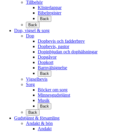
Tillbehör
Klisterlappar
Bibelregister
Back
Back
Dop, vigsel & sorg
Dop
Dopbevis och fadderbrev
Dopbevis, pastor
Dopinbjudan och dophälsningar
Dopgåvor
Dopkort
Barnvälsignelse
Back
Vigselbevis
Sorg
Böcker om sorg
Minnesgudstjänst
Musik
Back
Back
Gudstjänst & församling
Andakt & bön
Andakt