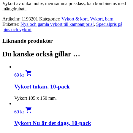
Vykort av olika motiv, men samma prisklass, kan kombineras med
mängdrabatt.
Artikelnr:
1193201
Kategorier:
Vykort & kort
,
Vykort, barn
Etiketter:
Nya och gamla vykort till kampanjpris!
,
Specialpris på
pins och vykort
Liknande produkter
Du kanske också gillar …
shopping_cart
69
kr
Vykort tukan, 10-pack
Vykort 105 x 150 mm.
shopping_cart
69
kr
Vykort Nu är det dags, 10-pack