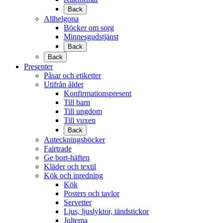
Back
Allhelgona
Böcker om sorg
Minnesgudstjänst
Back
Back
Presenter
Påsar och etiketter
Utifrån ålder
Konfirmationspresent
Till barn
Till ungdom
Till vuxen
Back
Anteckningsböcker
Fairtrade
Ge bort-häften
Kläder och textil
Kök och inredning
Kök
Posters och tavlor
Servetter
Ljus, ljuslyktor, tändstickor
Jultema