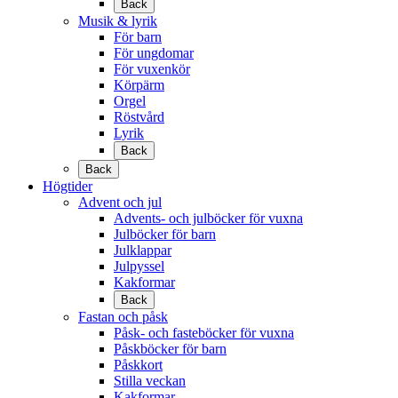
Back
Musik & lyrik
För barn
För ungdomar
För vuxenkör
Körpärm
Orgel
Röstvård
Lyrik
Back
Back
Högtider
Advent och jul
Advents- och julböcker för vuxna
Julböcker för barn
Julklappar
Julpyssel
Kakformar
Back
Fastan och påsk
Påsk- och fasteböcker för vuxna
Påskböcker för barn
Påskkort
Stilla veckan
Kakformar