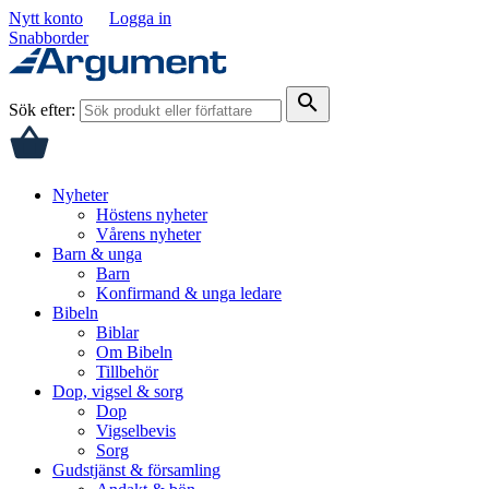
Nytt konto
Logga in
Snabborder
search
Sök efter:
Nyheter
Höstens nyheter
Vårens nyheter
Barn & unga
Barn
Konfirmand & unga ledare
Bibeln
Biblar
Om Bibeln
Tillbehör
Dop, vigsel & sorg
Dop
Vigselbevis
Sorg
Gudstjänst & församling