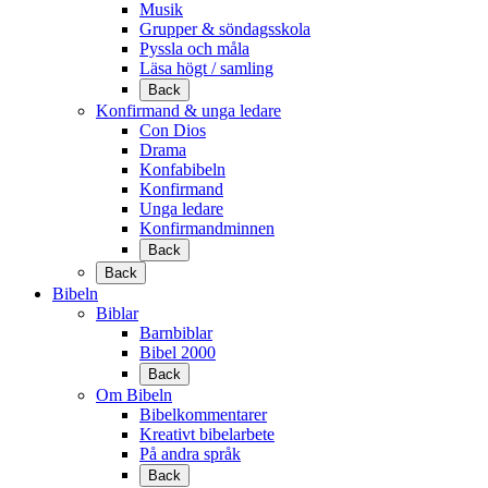
Musik
Grupper & söndagsskola
Pyssla och måla
Läsa högt / samling
Back
Konfirmand & unga ledare
Con Dios
Drama
Konfabibeln
Konfirmand
Unga ledare
Konfirmandminnen
Back
Back
Bibeln
Biblar
Barnbiblar
Bibel 2000
Back
Om Bibeln
Bibelkommentarer
Kreativt bibelarbete
På andra språk
Back