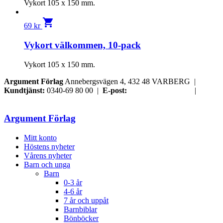
Vykort 105 x 150 mm.
shopping_cart
69
kr
Vykort välkommen, 10-pack
Vykort 105 x 150 mm.
Argument Förlag
Annebergsvägen 4, 432 48 VARBERG |
Kundtjänst:
0340-69 80 00 |
E-post:
order@argument.se
|
Samtyckesval
Argument Förlag
Mitt konto
Höstens nyheter
Vårens nyheter
Barn och unga
Barn
0-3 år
4-6 år
7 år och uppåt
Barnbiblar
Bönböcker