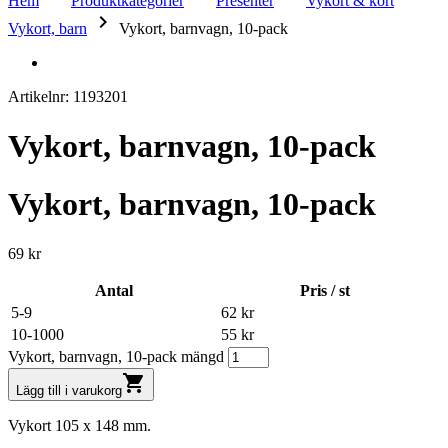
Hem
Produktkategorier
Presenter
Vykort & kort
keyboard_arrow_right
Vykort, barn
Vykort, barnvagn, 10-pack
Artikelnr: 1193201
Vykort, barnvagn, 10-pack
Vykort, barnvagn, 10-pack
69
kr
Antal
Pris / st
5-9
62
kr
10-1000
55
kr
Vykort, barnvagn, 10-pack mängd
shopping_cart
Lägg till i varukorg
Vykort 105 x 148 mm.